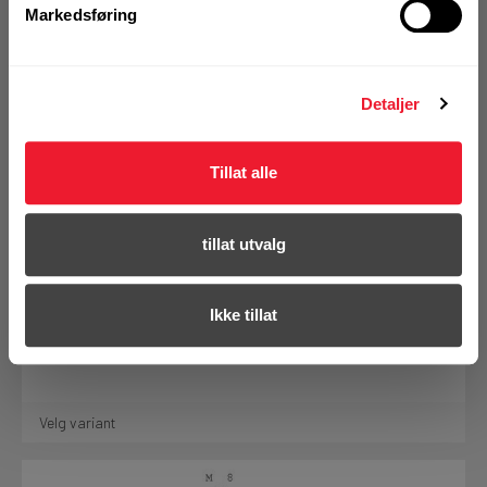
Markedsføring
Detaljer
Tillat alle
tillat utvalg
Vingemutter Hilti MQM
For tilkobling av komponenter i MQ skinnesystem
Antall pr. eske
50
Ikke tillat
Overflatebehandling
Elforsinket
Velg variant