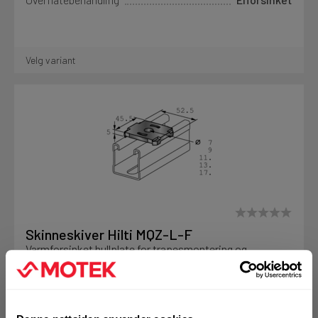
Velg variant
Skinneskiver Hilti MQZ-L-F
Varmforsinket hullplate for trapesmontering og
forankring
Overflatebehandling
Varmforsinket