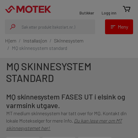
Prosjekter
Filter
FERDIG
Butikker
Logg inn
Hjem
Installasjon
Skinnesystem
MQ skinnesystem standard
Meny
Dette er prosjekter og kunder som har tilgang til
Hjem
Installasjon
Skinnesystem
Ordre
PRODUSENT
MQ skinnesystem standard
Logg inn
eller registrer deg
Hvis du er knyttet til mer enn de tre prosjektene du
HILTI
(195)
MQ SKINNESYSTEM
kan se i fanene på toppen så vil du se dem her.
Min profil
STANDARD
OVERFLATEBEHANDLING
Våre produkter
Mine handlelister
Elforsinket
(102)
MQ skinnesystem FASES UT i elsink og
Maskiner
Syrefast A4
(55)
varmsink utgave.
Varmforsinket
(35)
Maskinregister
Plast
(3)
MT medium skinnesystem har tatt over for MQ. Kontakt din
Festemidler
lokale Motekselger for mere info.
Du kan lese mer om MT
skinnesystemet her!
SKINNESYSTEM
Maskintilbehør og forbruk
Min Fleet
NYHET