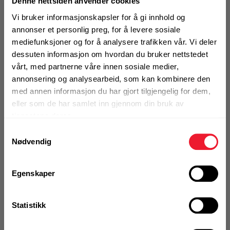
Denne nettsiden anvender cookies
Vi bruker informasjonskapsler for å gi innhold og
Velg variant
annonser et personlig preg, for å levere sosiale
mediefunksjoner og for å analysere trafikken vår. Vi deler
dessuten informasjon om hvordan du bruker nettstedet
vårt, med partnerne våre innen sosiale medier,
annonsering og analysearbeid, som kan kombinere den
med annen informasjon du har gjort tilgjengelig for dem,
eller som de har samlet inn gjennom din bruk av
tjenestene deres.
Samtykkevalg
Nødvendig
Skinner Hilti MQ
Montasjeskinne med profilering for høy lastkapasitet
med optimal godstykkelse - standard MQ
Egenskaper
Overflatebehandling
Elforsinket
Statistikk
Velg variant