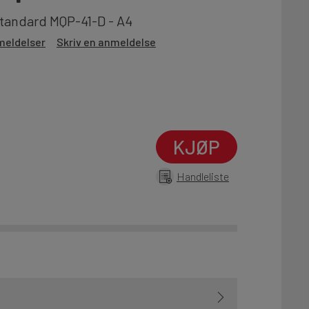
tandard MQP-41-D - A4
meldelser
Skriv en anmeldelse
KJØP
Handleliste