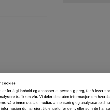
r cookies
er for å gi innhold og annonser et personlig preg, for å levere s
nalysere trafikken vår. Vi deler dessuten informasjon om hvorda
nerne våre innen sosiale medier, annonsering og analysearbeid, 
FØLG OSS PÅ
KUNDESERVICE:
formasjon du har gjort tilgjengelig for dem, eller som de har sa
Man-Fre: 07:00 - 16:00