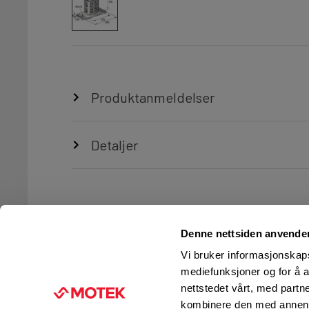
Produktanmeldelser
Detaljer
Denne nettsiden anvende
Vi bruker informasjonskapsl
mediefunksjoner og for å a
nettstedet vårt, med part
TJENESTER
FIRMAINFORMASJON
kombinere den med annen in