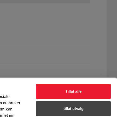
Tillat alle
osiale
n du bruker
tillat utvalg
som kan
mlet inn