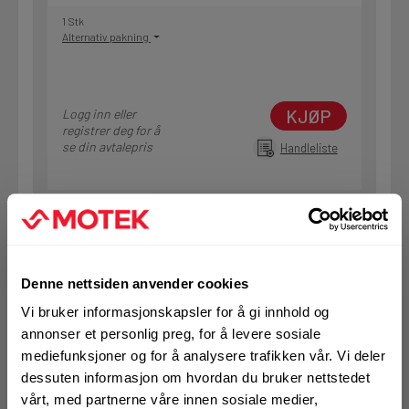
1 Stk
Alternativ pakning
KJØP
Logg inn eller
registrer deg for å
se din avtalepris
Handleliste
Art.nr. 177050015E01
Rillekobling fleksibel 1.1/2"
På nettlager
Denne nettsiden anvender cookies
Vi bruker informasjonskapsler for å gi innhold og
1 Stk
Alternativ pakning
annonser et personlig preg, for å levere sosiale
mediefunksjoner og for å analysere trafikken vår. Vi deler
dessuten informasjon om hvordan du bruker nettstedet
vårt, med partnerne våre innen sosiale medier,
KJØP
Logg inn eller