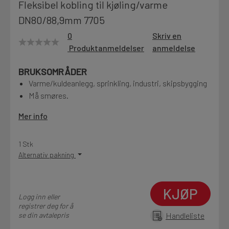
Fleksibel kobling til kjøling/varme
Motek
DN80/88,9mm 7705
0
Skriv en
Produktanmeldelser
anmeldelse
Finn butikk
BRUKSOMRÅDER
Kontakt og åpningstider
Varme/kuldeanlegg, sprinkling, industri, skipsbygging
Må smøres.
Kontakt
Mer info
Fra rådgivning til sporing av ordre
1 Stk
Alternativ pakning
Kampanjer
Kvalitetsprodukter til ekstra gode priser
KJØP
Logg inn eller
registrer deg for å
Produktnyheter
se din avtalepris
Handleliste
Siste nytt om dine favorittprodukter