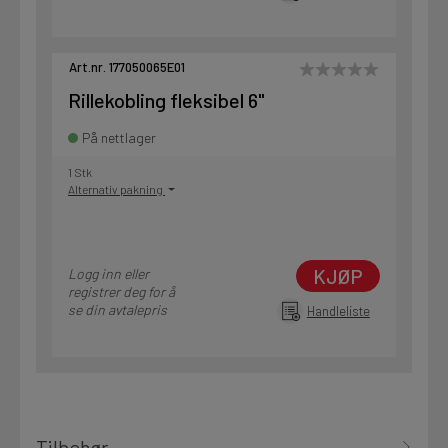
Art.nr. 177050065E01
Rillekobling fleksibel 6"
På nettlager
1 Stk
Alternativ pakning
KJØP
Logg inn eller
registrer deg for å
se din avtalepris
Handleliste
Tilbehør