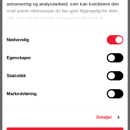
annonsering og analysearbeid, som kan kombinere den
registrer deg for å
se din avtalepris
Handleliste
med annen informasjon du har gjort tilgjengelig for dem,
eller som de har samlet inn gjennom din bruk av
tjenestene deres.
Art.nr. 177050020E01
Samtykkevalg
Nødvendig
Rillekobling fleksibel 2"
På nettlager
Egenskaper
1 Stk
Alternativ pakning
Statistikk
KJØP
Logg inn eller
Markedsføring
registrer deg for å
se din avtalepris
Handleliste
Detaljer
Art.nr. 177050029E01