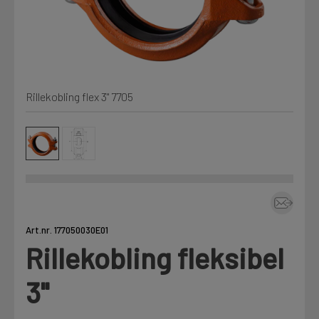
Kjemi, vindsperre og branntetting
Mine henvendelser
Installasjon
Rillekobling flex 3" 7705
Prislister
Annet
Firmainformasjon
Tjenester
Prosjekter
Art.nr. 177050030E01
Rillekobling fleksibel
LOGG UT
Fag
3"