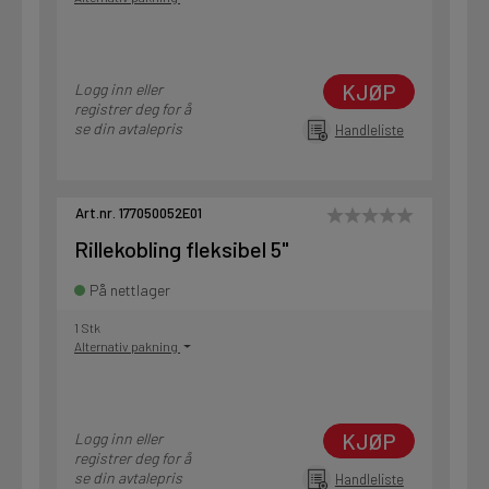
KJØP
Logg inn eller
registrer deg for å
se din avtalepris
Handleliste
Art.nr. 177050052E01
Rillekobling fleksibel 5"
På nettlager
1 Stk
Alternativ pakning
KJØP
Logg inn eller
registrer deg for å
se din avtalepris
Handleliste