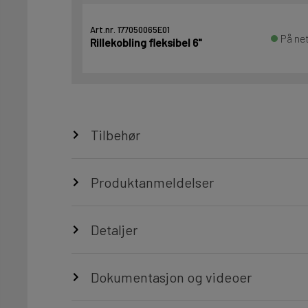
Art.nr. 177050065E01
På net
Rillekobling fleksibel 6"
Tilbehør
Produktanmeldelser
Detaljer
Dokumentasjon og videoer