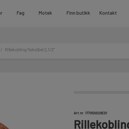
r
Fag
Motek
Finn butikk
Kontakt
Rillekobling fleksibel 2.1/2"
Art.nr. 177050029E01
Rillekoblin