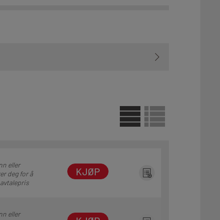
nn eller
KJØP
er deg for å
 avtalepris
nn eller