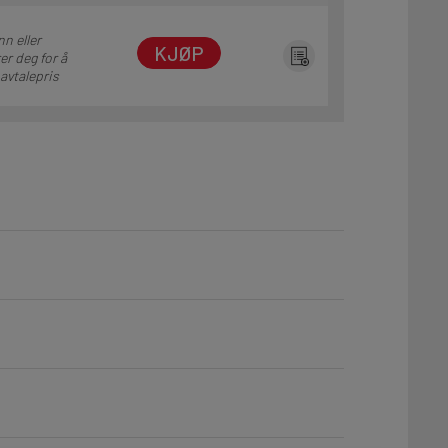
nn eller
KJØP
er deg for å
 avtalepris