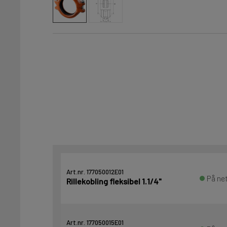
Art.nr. 177050012E01
På net
Rillekobling fleksibel 1.1/4"
Art.nr. 177050015E01