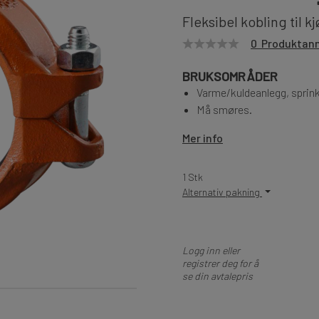
Fleksibel kobling til
0 Produktan
BRUKSOMRÅDER
Varme/kuldeanlegg, sprinkl
Må smøres.
Mer info
1 Stk
Alternativ pakning
Logg inn eller
registrer deg for å
se din avtalepris