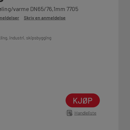
 kjøling/varme DN65/76,1mm 7705
meldelser
Skriv en anmeldelse
ing, industri, skipsbygging
KJØP
Handleliste