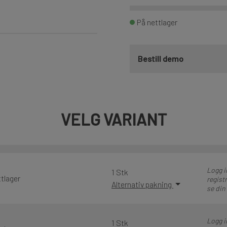
På nettlager
Bestill demo
VELG VARIANT
Logg i
1 Stk
tlager
registr
Alternativ pakning
se din
Logg i
1 Stk