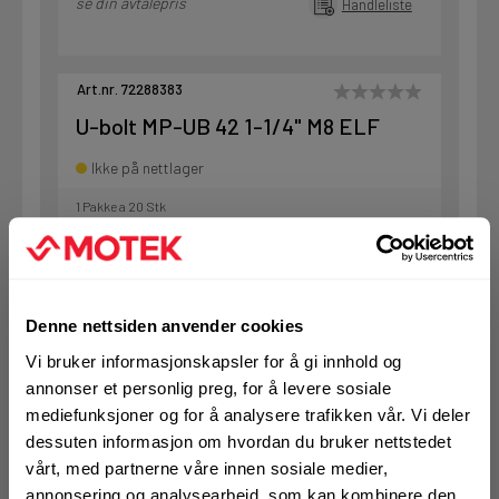
se din avtalepris
Handleliste
Art.nr. 72288383
U-bolt MP-UB 42 1-1/4" M8 ELF
Ikke på nettlager
1 Pakke a 20 Stk
KJØP
Logg inn eller
Denne nettsiden anvender cookies
registrer deg for å
se din avtalepris
Handleliste
Vi bruker informasjonskapsler for å gi innhold og
annonser et personlig preg, for å levere sosiale
mediefunksjoner og for å analysere trafikken vår. Vi deler
dessuten informasjon om hvordan du bruker nettstedet
Art.nr. 72288384
vårt, med partnerne våre innen sosiale medier,
U-bolt MP-UB 48 1-1/2" M8 ELF
annonsering og analysearbeid, som kan kombinere den