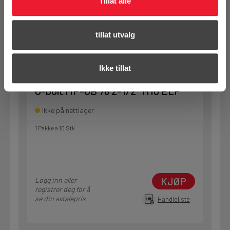
Tillat alle
KJØP
Logg inn eller
registrer deg for å
se din avtalepris
tillat utvalg
Handleliste
Ikke tillat
Art.nr. 72288386
U-bolt MP-UB 76 2-1/2" M10 ELF
Ikke på nettlager
1 Pakke a 10 Stk
KJØP
Logg inn eller
registrer deg for å
se din avtalepris
Handleliste