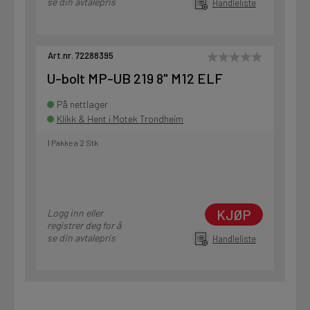
se din avtalepris
Handleliste
Art.nr. 72288395
U-bolt MP-UB 219 8" M12 ELF
På nettlager
Klikk & Hent i Motek Trondheim
1 Pakke a 2 Stk
KJØP
Logg inn eller
registrer deg for å
se din avtalepris
Handleliste