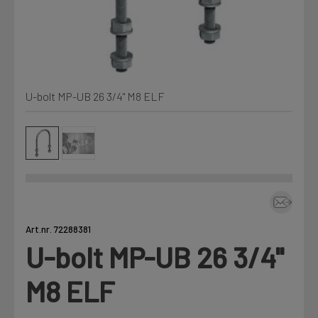
Kjemi, vindsperre og branntetting
Mine henvendelser
Installasjon
U-bolt MP-UB 26 3/4" M8 ELF
Prislister
Annet
Firmainformasjon
Tjenester
Prosjekter
Art.nr. 72288381
U-bolt MP-UB 26 3/4"
LOGG UT
Fag
M8 ELF