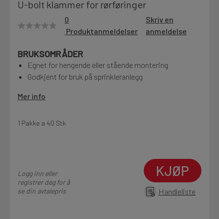
U-bolt klammer for rørføringer
Motek
0
Skriv en
Produktanmeldelser
anmeldelse
BRUKSOMRÅDER
Finn butikk
Egnet for hengende eller stående montering
Kontakt og åpningstider
Godkjent for bruk på sprinkleranlegg
Mer info
Kontakt
Fra rådgivning til sporing av ordre
1 Pakke a 40 Stk
Kampanjer
KJØP
Kvalitetsprodukter til ekstra gode priser
Logg inn eller
registrer deg for å
se din avtalepris
Handleliste
Produktnyheter
Siste nytt om dine favorittprodukter