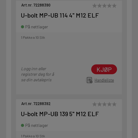
Art.nr. 72288390
U-bolt MP-UB 114 4" M12 ELF
På nettlager
1 Pakke a 10 Stk
KJØP
Logg inn eller
registrer deg for å
se din avtalepris
Handleliste
Art.nr. 72288392
U-bolt MP-UB 139 5" M12 ELF
På nettlager
1 Pakke a 10 Stk