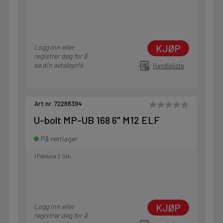
KJØP
Logg inn eller
registrer deg for å
se din avtalepris
Handleliste
Art.nr. 72288394
U-bolt MP-UB 168 6" M12 ELF
På nettlager
1 Pakke a 2 Stk
KJØP
Logg inn eller
registrer deg for å