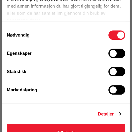
med annen informasjon du har gjort tilgjengelig for dem,
På nettlager
eller som de har samlet inn gjennom din bruk av
1 Pakke a 20 Stk
tjenestene deres.
Samtykkevalg
Nødvendig
KJØP
Logg inn eller
registrer deg for å
Egenskaper
se din avtalepris
Handleliste
Statistikk
Art.nr. 72288385
U-bolt MP-UB 60 2" M10 ELF
Markedsføring
Ikke på nettlager
1 Pakke a 20 Stk
Detaljer