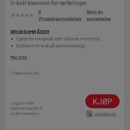
U-bolt klammer for rørføringer
Motek
0
Skriv en
Produktanmeldelser
anmeldelse
BRUKSOMRÅDER
Finn butikk
Egnet for hengende eller stående montering
Kontakt og åpningstider
Godkjent for bruk på sprinkleranlegg
Mer info
Kontakt
Fra rådgivning til sporing av ordre
1 Pakke a 40 Stk
Kampanjer
KJØP
Kvalitetsprodukter til ekstra gode priser
Logg inn eller
registrer deg for å
se din avtalepris
Handleliste
Produktnyheter
Siste nytt om dine favorittprodukter