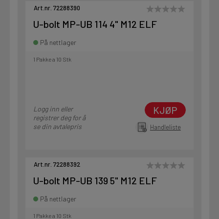
Art.nr. 72288390
U-bolt MP-UB 114 4" M12 ELF
På nettlager
1 Pakke a 10 Stk
KJØP
Logg inn eller
registrer deg for å
se din avtalepris
Handleliste
Art.nr. 72288392
U-bolt MP-UB 139 5" M12 ELF
På nettlager
1 Pakke a 10 Stk