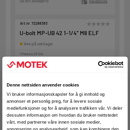
se din avtalepris
Handleliste
Art.nr. 72288383
U-bolt MP-UB 42 1-1/4" M8 ELF
Ikke på nettlager
1 Pakke a 20 Stk
KJØP
Logg inn eller
Denne nettsiden anvender cookies
registrer deg for å
se din avtalepris
Handleliste
Vi bruker informasjonskapsler for å gi innhold og
annonser et personlig preg, for å levere sosiale
mediefunksjoner og for å analysere trafikken vår. Vi deler
dessuten informasjon om hvordan du bruker nettstedet
Art.nr. 72288384
vårt, med partnerne våre innen sosiale medier,
U-bolt MP-UB 48 1-1/2" M8 ELF
annonsering og analysearbeid, som kan kombinere den