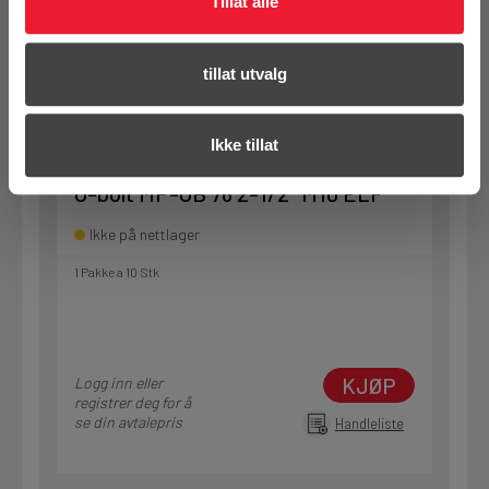
Tillat alle
KJØP
Logg inn eller
registrer deg for å
se din avtalepris
tillat utvalg
Handleliste
Ikke tillat
Art.nr. 72288386
U-bolt MP-UB 76 2-1/2" M10 ELF
Ikke på nettlager
1 Pakke a 10 Stk
KJØP
Logg inn eller
registrer deg for å
se din avtalepris
Handleliste