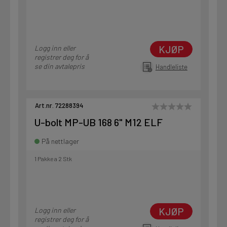
KJØP
Logg inn eller
registrer deg for å
se din avtalepris
Handleliste
Art.nr. 72288394
U-bolt MP-UB 168 6" M12 ELF
På nettlager
1 Pakke a 2 Stk
KJØP
Logg inn eller
registrer deg for å