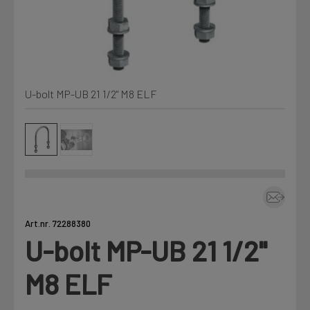
Kjemi, vindsperre og branntetting
Mine henvendelser
Installasjon
U-bolt MP-UB 21 1/2" M8 ELF
Prislister
Annet
Firmainformasjon
Tjenester
Prosjekter
Art.nr. 72288380
U-bolt MP-UB 21 1/2"
LOGG UT
Fag
M8 ELF