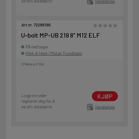
se din avtalepris
Handleliste
Art.nr. 72288395
U-bolt MP-UB 219 8" M12 ELF
På nettlager
Klikk & Hent i Motek Trondheim
1 Pakke a 2 Stk
KJØP
Logg inn eller
registrer deg for å
se din avtalepris
Handleliste