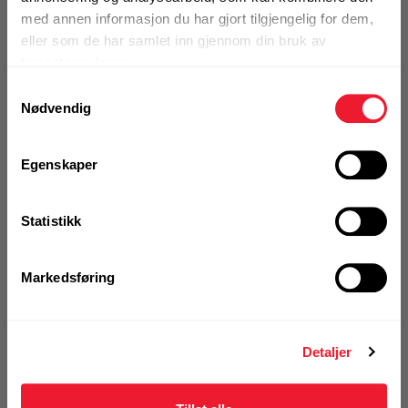
med annen informasjon du har gjort tilgjengelig for dem,
På nettlager
eller som de har samlet inn gjennom din bruk av
1 Pakke a 20 Stk
tjenestene deres.
Samtykkevalg
Nødvendig
KJØP
Logg inn eller
registrer deg for å
Egenskaper
se din avtalepris
Handleliste
Statistikk
Art.nr. 72288385
U-bolt MP-UB 60 2" M10 ELF
Markedsføring
Ikke på nettlager
1 Pakke a 20 Stk
Detaljer