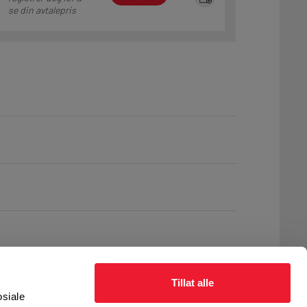
se din avtalepris
Tillat alle
osiale