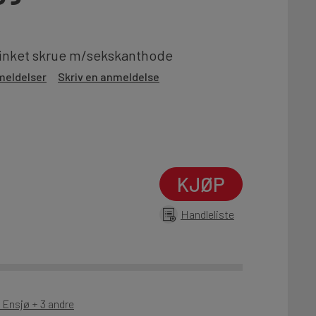
sinket skrue m/sekskanthode
meldelser
Skriv en anmeldelse
KJØP
Handleliste
 Ensjø + 3 andre