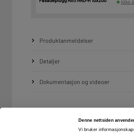
Fasadeplugg Hilti HRD-H 10x200
Klikk 
Produktanmeldelser
Detaljer
Dokumentasjon og videoer
Denne nettsiden anvende
Vi bruker informasjonskapsl