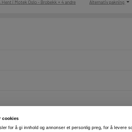
& Hent i Motek Oslo - Brobekk + 4 andre
Alternativ pakning
r cookies
er for å gi innhold og annonser et personlig preg, for å levere s