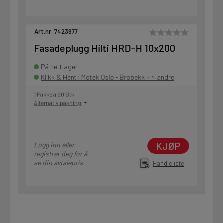
Art.nr. 7423877
Fasadeplugg Hilti HRD-H 10x200
På nettlager
Klikk & Hent i Motek Oslo - Brobekk + 4 andre
1 Pakke a 50 Stk
Alternativ pakning
KJØP
Logg inn eller
registrer deg for å
se din avtalepris
Handleliste