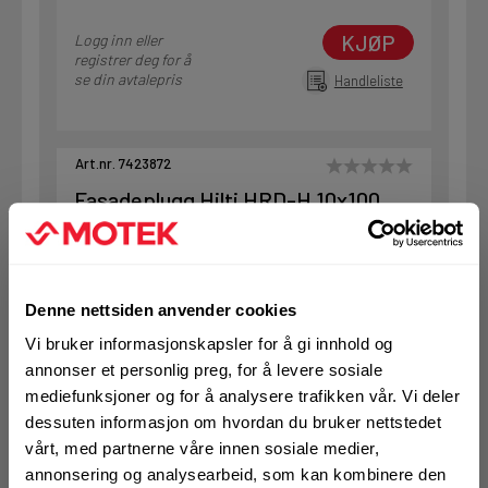
KJØP
Logg inn eller
registrer deg for å
se din avtalepris
Handleliste
Art.nr. 7423872
Fasadeplugg Hilti HRD-H 10x100
På nettlager
Klikk & Hent i Motek Oslo - Brobekk + 4 andre
1 Pakke a 50 Stk
Denne nettsiden anvender cookies
Alternativ pakning
Vi bruker informasjonskapsler for å gi innhold og
annonser et personlig preg, for å levere sosiale
mediefunksjoner og for å analysere trafikken vår. Vi deler
KJØP
Logg inn eller
dessuten informasjon om hvordan du bruker nettstedet
registrer deg for å
vårt, med partnerne våre innen sosiale medier,
se din avtalepris
Handleliste
annonsering og analysearbeid, som kan kombinere den