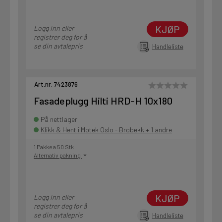
KJØP
Logg inn eller
registrer deg for å
se din avtalepris
Handleliste
Art.nr. 7423876
Fasadeplugg Hilti HRD-H 10x180
På nettlager
Klikk & Hent i Motek Oslo - Brobekk + 1 andre
1 Pakke a 50 Stk
Alternativ pakning
KJØP
Logg inn eller
registrer deg for å
se din avtalepris
Handleliste