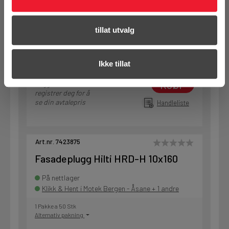
På nettlager
Klikk & Hent i Motek Oslo - Ensjø + 3 andre
tillat utvalg
1 Pakke a 50 Stk
Alternativ pakning
Ikke tillat
KJØP
Logg inn eller
registrer deg for å
se din avtalepris
Handleliste
Art.nr. 7423875
Fasadeplugg Hilti HRD-H 10x160
På nettlager
Klikk & Hent i Motek Bergen - Åsane + 1 andre
1 Pakke a 50 Stk
Alternativ pakning