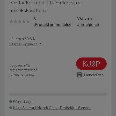
Plastanker med elforsinket skrue
Motek
m/sekskanthode
0
Skriv en
Produktanmeldelser
anmeldelse
Finn butikk
Kontakt og åpningstider
1 Pakke a 50 Stk
Alternativ pakning
Kontakt
KJØP
Fra rådgivning til sporing av ordre
Logg inn eller
registrer deg for å
se din avtalepris
Handleliste
Kampanjer
Kvalitetsprodukter til ekstra gode priser
På nettlager
Klikk & Hent i Motek Oslo - Brobekk + 6 andre
Produktnyheter
Siste nytt om dine favorittprodukter