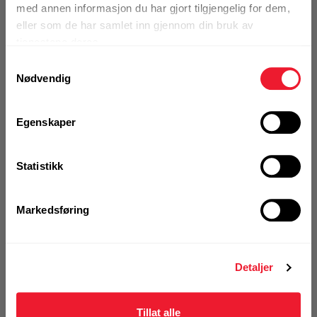
med annen informasjon du har gjort tilgjengelig for dem,
eller som de har samlet inn gjennom din bruk av
Art.nr. 7423873
tjenestene deres.
Fasadeplugg Hilti HRD-H 10x120
Samtykkevalg
Nødvendig
På nettlager
Klikk & Hent i Motek Oslo - Ensjø + 5 andre
1 Pakke a 50 Stk
Egenskaper
Alternativ pakning
Statistikk
KJØP
Logg inn eller
registrer deg for å
Markedsføring
se din avtalepris
Handleliste
Detaljer
Art.nr. 7423874
Fasadeplugg Hilti HRD-H 10x140
Tillat alle