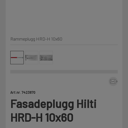
Kjemi, vindsperre og branntetting
Mine henvendelser
Installasjon
Rammeplugg HRD-H 10x60
Prislister
Annet
Firmainformasjon
Tjenester
Prosjekter
Art.nr. 7423870
Fasadeplugg Hilti
LOGG UT
Fag
HRD-H 10x60