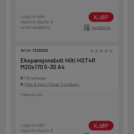
KJØP
Logg inn eller
registrer deg for å
se din avtalepris
Handleliste
Art.nr. 72329125
Ekspansjonsbolt Hilti HST4R
M20x170 5-30 A4
På nettlager
Klikk & Hent i Motek Trondheim
1 Pakke a 5 Stk
KJØP
Logg inn eller
registrer deg for å