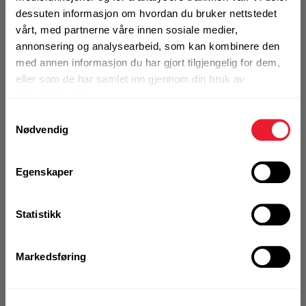
dessuten informasjon om hvordan du bruker nettstedet
vårt, med partnerne våre innen sosiale medier,
Art.nr. 72329105
annonsering og analysearbeid, som kan kombinere den
Ekspansjonsbolt Hilti HST4R
med annen informasjon du har gjort tilgjengelig for dem,
M10x160 5-110 A4
eller som de har samlet inn gjennom din bruk av
tjenestene deres.
På nettlager
Samtykkevalg
1 Pakke a 40 Stk
Nødvendig
Egenskaper
KJØP
Logg inn eller
registrer deg for å
Statistikk
se din avtalepris
Handleliste
Markedsføring
Art.nr. 72329107
Ekspansjonsbolt Hilti HST4R