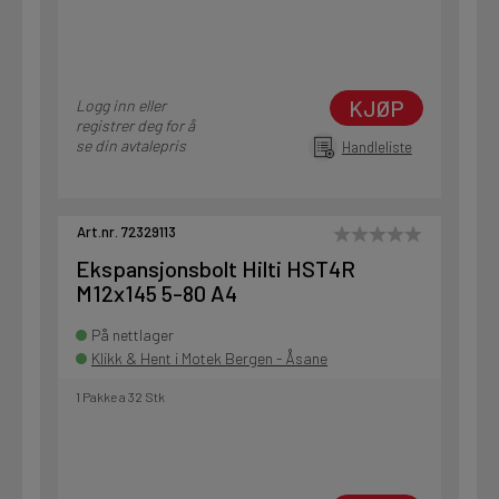
KJØP
Logg inn eller
registrer deg for å
se din avtalepris
Handleliste
Art.nr. 72329113
Ekspansjonsbolt Hilti HST4R
M12x145 5-80 A4
På nettlager
Klikk & Hent i Motek Bergen - Åsane
1 Pakke a 32 Stk