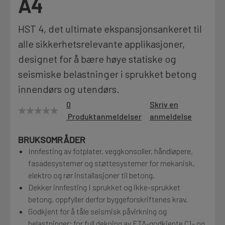
A4
Motek
HST 4, det ultimate ekspansjonsankeret til
alle sikkerhetsrelevante applikasjoner,
designet for å bære høye statiske og
Finn butikk
Kontakt og åpningstider
seismiske belastninger i sprukket betong
innendørs og utendørs.
0
Skriv en
Kontakt
Produktanmeldelser
anmeldelse
Fra rådgivning til sporing av ordre
BRUKSOMRÅDER
Innfesting av fotplater, veggkonsoller, håndløpere,
Kampanjer
fasadesystemer og støttesystemer for mekanisk,
Kvalitetsprodukter til ekstra gode priser
elektro og rør installasjoner til betong.
Dekker innfesting I sprukket og ikke-sprukket
betong, oppfyller derfor byggeforskriftenes krav.
Produktnyheter
Godkjent for å tåle seismisk påvirkning og
Siste nytt om dine favorittprodukter
belastninger; for full dekning av ETA-godkjente C1- og