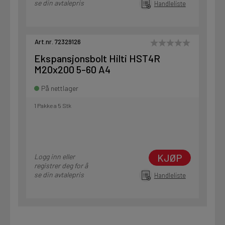
se din avtalepris
Handleliste
Art.nr. 72329126
Ekspansjonsbolt Hilti HST4R
M20x200 5-60 A4
På nettlager
1 Pakke a 5 Stk
KJØP
Logg inn eller
registrer deg for å
se din avtalepris
Handleliste