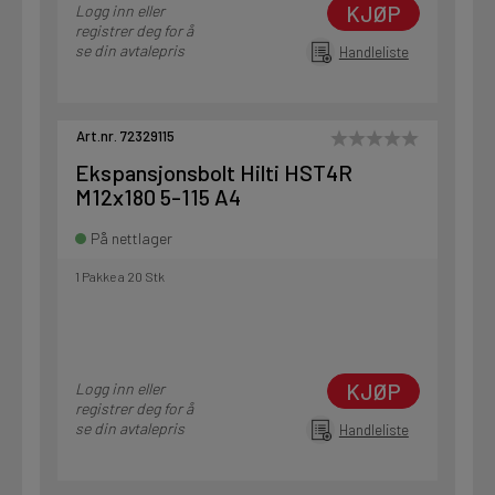
KJØP
Logg inn eller
registrer deg for å
se din avtalepris
Handleliste
Art.nr. 72329115
Ekspansjonsbolt Hilti HST4R
M12x180 5-115 A4
På nettlager
1 Pakke a 20 Stk
KJØP
Logg inn eller
registrer deg for å
se din avtalepris
Handleliste