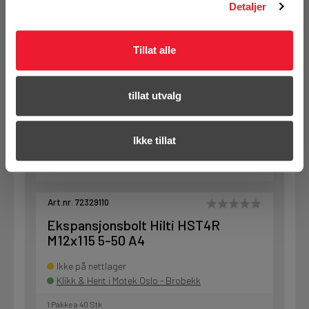
M12x75 5-10 A4
Detaljer
På nettlager
Tillat alle
1 Pakke a 40 Stk
tillat utvalg
KJØP
Logg inn eller
registrer deg for å
Ikke tillat
se din avtalepris
Handleliste
Art.nr. 72329110
Ekspansjonsbolt Hilti HST4R
M12x115 5-50 A4
Ikke på nettlager
Klikk & Hent i Motek Oslo - Brobekk
1 Pakke a 40 Stk