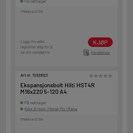
På nettlager
1 Pakke a 12 Stk
KJØP
Logg inn eller
registrer deg for å
se din avtalepris
Handleliste
Art.nr. 72329123
Ekspansjonsbolt Hilti HST4R
M16x220 5-120 A4
På nettlager
Klikk & Hent i Motek Mo i Rana
1 Pakke a 12 Stk