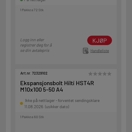
1 Pakke a 72 Stk
KJØP
Logg inn eller
registrer deg for å
se din avtalepris
Handleliste
Art.nr. 72329102
Ekspansjonsbolt Hilti HST4R
M10x100 5-50 A4
Ikke på nettlager - forventet sendingsklare
11.08.2026 (usikker dato)
1 Pakke a 60 Stk