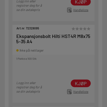
KJØP
Logg inn eller
registrer deg for å
se din avtalepris
Handleliste
Art.nr. 72329095
Ekspansjonsbolt Hilti HST4R M8x75
5-35 A4
Ikke på nettlager
1 Pakke a 100 Stk
KJØP
Logg inn eller
registrer deg for å
se din avtalepris
Handleliste