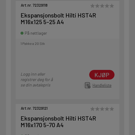
Art.nr. 72329118
Ekspansjonsbolt Hilti HST4R
M16x125 5-25 A4
På nettlager
1 Pakke a 20 Stk
KJØP
Logg inn eller
registrer deg for å
se din avtalepris
Handleliste
Art.nr. 72329121
Ekspansjonsbolt Hilti HST4R
M16x170 5-70 A4