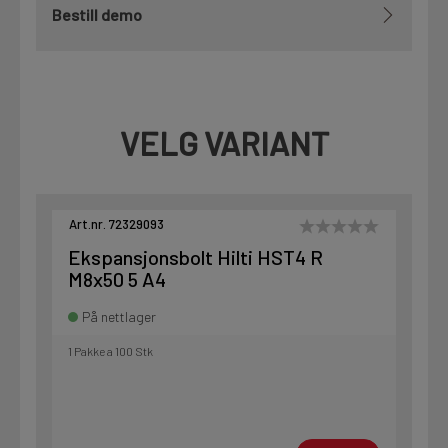
Bestill demo
VELG VARIANT
Art.nr. 72329093
Ekspansjonsbolt Hilti HST4 R
M8x50 5 A4
På nettlager
1 Pakke a 100 Stk