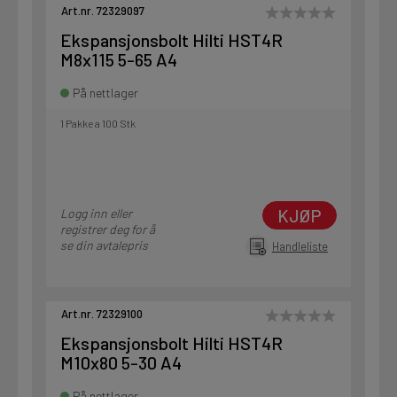
Art.nr. 72329097
Ekspansjonsbolt Hilti HST4R
M8x115 5-65 A4
På nettlager
1 Pakke a 100 Stk
KJØP
Logg inn eller
registrer deg for å
se din avtalepris
Handleliste
Art.nr. 72329100
Ekspansjonsbolt Hilti HST4R
M10x80 5-30 A4
På nettlager