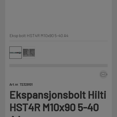
Kjemi, vindsperre og branntetting
Mine henvendelser
Installasjon
Eksp bolt HST4R M10x90 5-40 A4
Prislister
Annet
Firmainformasjon
Tjenester
Prosjekter
Art.nr. 72329101
Ekspansjonsbolt Hilti
LOGG UT
Fag
HST4R M10x90 5-40