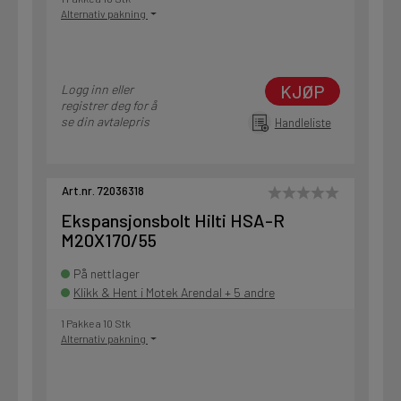
Alternativ pakning
KJØP
Logg inn eller
registrer deg for å
se din avtalepris
Handleliste
Art.nr. 72036318
Ekspansjonsbolt Hilti HSA-R
M20X170/55
På nettlager
Klikk & Hent i Motek Arendal + 5 andre
1 Pakke a 10 Stk
Alternativ pakning