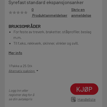
Syrefast standard ekspansjonsanker
Motek
0
Skriv en
Produktanmeldelser
anmeldelse
BRUKSOMRÅDER
Finn butikk
For feste av treverk, braketter, stålprofiler, beslag
Kontakt og åpningstider
m.m.
Til f.eks. rekkverk, skinner, vinkler og svill.
Kontakt
Mer info
Fra rådgivning til sporing av ordre
1 Pakke a 25 Stk
Alternativ pakning
Kampanjer
Kvalitetsprodukter til ekstra gode priser
KJØP
Logg inn eller
registrer deg for å
se din avtalepris
Handleliste
Produktnyheter
Siste nytt om dine favorittprodukter