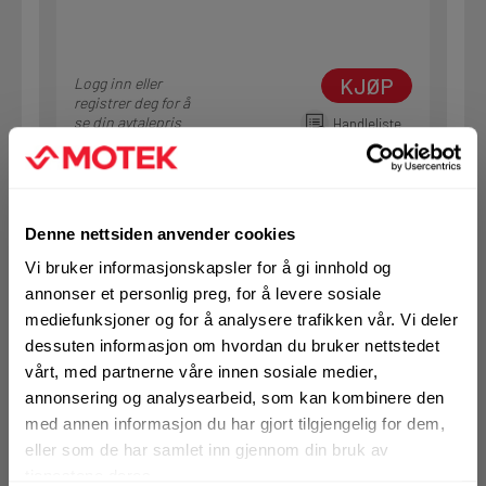
KJØP
Logg inn eller
registrer deg for å
se din avtalepris
Handleliste
Art.nr. 72036316
Denne nettsiden anvender cookies
Ekspansjonsbolt Hilti HSA-R
M6X85/40
Vi bruker informasjonskapsler for å gi innhold og
annonser et personlig preg, for å levere sosiale
På nettlager
mediefunksjoner og for å analysere trafikken vår. Vi deler
Klikk & Hent i Motek Bodø + 2 andre
dessuten informasjon om hvordan du bruker nettstedet
1 Pakke a 100 Stk
vårt, med partnerne våre innen sosiale medier,
Alternativ pakning
annonsering og analysearbeid, som kan kombinere den
med annen informasjon du har gjort tilgjengelig for dem,
eller som de har samlet inn gjennom din bruk av
KJØP
tjenestene deres.
Logg inn eller