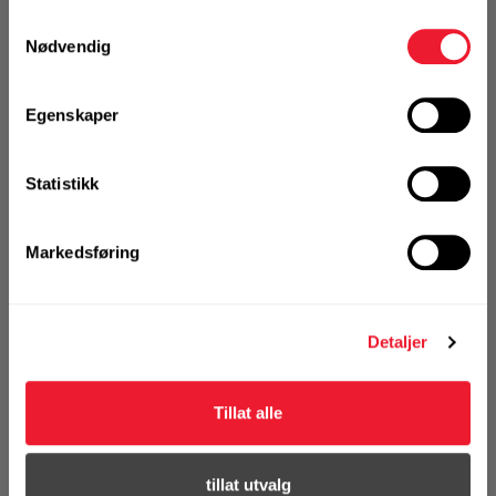
registrer deg for å
Samtykkevalg
se din avtalepris
Handleliste
Nødvendig
Egenskaper
Art.nr. 72004202
Ekspansjonsbolt Hilti HSA-R
M10X83/20
Statistikk
På nettlager
Klikk & Hent i Motek Oslo - Brobekk + 12 andre
Markedsføring
1 Pakke a 50 Stk
Alternativ pakning
Detaljer
KJØP
Logg inn eller
Tillat alle
registrer deg for å
se din avtalepris
Handleliste
tillat utvalg