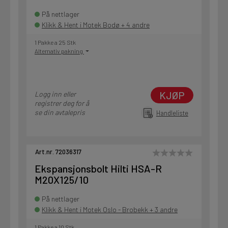
På nettlager
Klikk & Hent i Motek Bodø + 4 andre
1 Pakke a 25 Stk
Alternativ pakning
KJØP
Logg inn eller
registrer deg for å
se din avtalepris
Handleliste
Art.nr. 72036317
Ekspansjonsbolt Hilti HSA-R
M20X125/10
På nettlager
Klikk & Hent i Motek Oslo - Brobekk + 3 andre
1 Pakke a 10 Stk