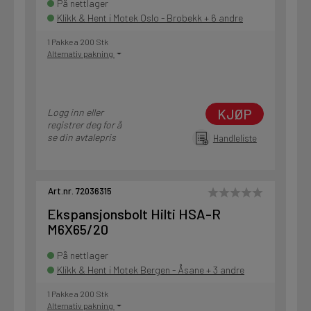
På nettlager
Klikk & Hent i Motek Oslo - Brobekk + 6 andre
1 Pakke a 200 Stk
Alternativ pakning
KJØP
Logg inn eller
registrer deg for å
se din avtalepris
Handleliste
Art.nr. 72036315
Ekspansjonsbolt Hilti HSA-R
M6X65/20
På nettlager
Klikk & Hent i Motek Bergen - Åsane + 3 andre
1 Pakke a 200 Stk
Alternativ pakning