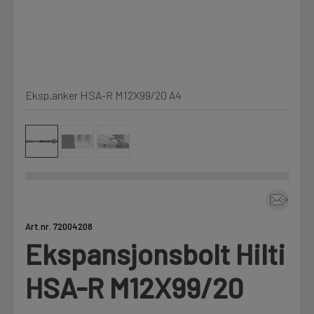
Kjemi, vindsperre og branntetting
Mine henvendelser
Installasjon
Eksp.anker HSA-R M12X99/20 A4
Prislister
Annet
Firmainformasjon
Tjenester
Prosjekter
Art.nr. 72004208
Ekspansjonsbolt Hilti
LOGG UT
Fag
HSA-R M12X99/20