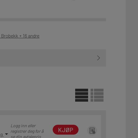
- Brobekk + 16 andre
Logg inn eller
KJØP
registrer deg for å
ng
se din avtalepris