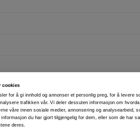
r cookies
er for å gi innhold og annonser et personlig preg, for å levere s
nalysere trafikken vår. Vi deler dessuten informasjon om hvorda
nerne våre innen sosiale medier, annonsering og analysearbeid, 
FØLG OSS PÅ
KUNDESERVICE:
formasjon du har gjort tilgjengelig for dem, eller som de har sa
Man-Fre: 07:00 - 16:00
Facebook
stene deres.
23 05 25 00
YouTube
kundeservice@motek.no
LinkedIn