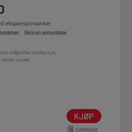
0
rd ekspansjonsanker
meldelser
Skriv en anmeldelse
tter, stålprofiler, beslag m.m.
 vinkler og svill.
KJØP
Handleliste