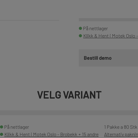
På nettlager
Klikk & Hent i Motek Oslo 
Bestill demo
VELG VARIANT
På nettlager
1 Pakke a 80 Stk
Klikk & Hent i Motek Oslo - Brobekk + 15 andre
Alternativ pakni