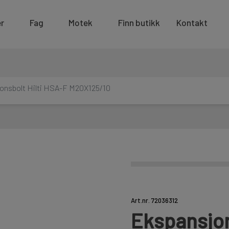
r
Fag
Motek
Finn butikk
Kontakt
onsbolt Hilti HSA-F M20X125/10
Art.nr. 72036312
Ekspansjon