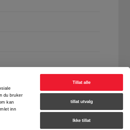
Tillat alle
osiale
n du bruker
tillat utvalg
som kan
mlet inn
Ikke tillat