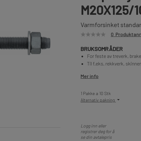
M20X125/1
Varmforsinket standa
0 Produktan
BRUKSOMRÅDER
For feste av treverk, brake
Til f.eks. rekkverk, skinner,
Mer info
1 Pakke a 10 Stk
Alternativ pakning
Logg inn eller
registrer deg for å
se din avtalepris