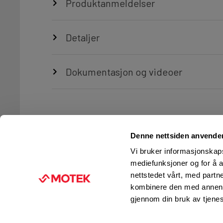
Produktanmeldelser
Detaljer
Dokumentasjon og videoer
Denne nettsiden anvende
Vi bruker informasjonskapsl
mediefunksjoner og for å a
nettstedet vårt, med part
TJENESTER
FIRMAINFORMASJON
kombinere den med annen in
Ingeniørtjenester
KUNDESERVICE
gjennom din bruk av tjene
Verksted og service
FINN BUTIKK
Kurs og opplæring