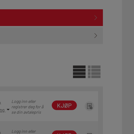
Logg inn eller
k
KJØP
registrer deg for å
ing
se din avtalepris
Logg inn eller
k