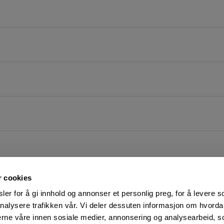
r cookies
er for å gi innhold og annonser et personlig preg, for å levere s
nalysere trafikken vår. Vi deler dessuten informasjon om hvorda
nerne våre innen sosiale medier, annonsering og analysearbeid, 
FØLG OSS PÅ
KUNDESERVICE: