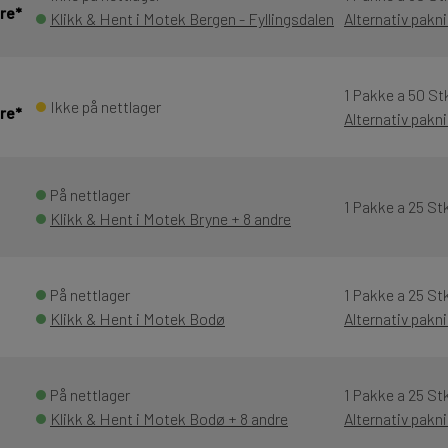
re*
Klikk & Hent i Motek Bergen - Fyllingsdalen
Alternativ pakn
1 Pakke a 50 St
Ikke på nettlager
re*
Alternativ pakn
På nettlager
1 Pakke a 25 St
Klikk & Hent i Motek Bryne + 8 andre
På nettlager
1 Pakke a 25 St
Klikk & Hent i Motek Bodø
Alternativ pakn
På nettlager
1 Pakke a 25 St
Klikk & Hent i Motek Bodø + 8 andre
Alternativ pakn