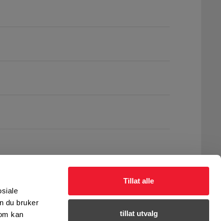
Tillat alle
osiale
n du bruker
tillat utvalg
som kan