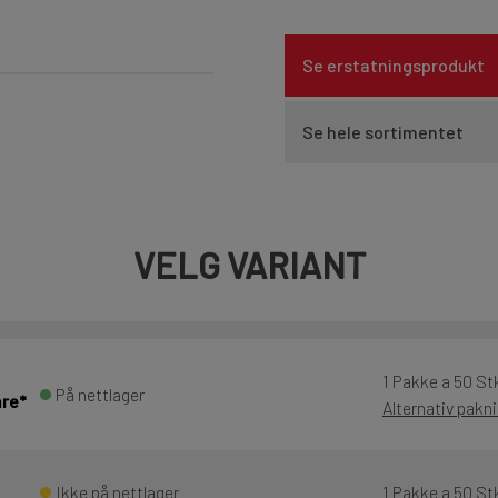
Se erstatningsprodukt
Se hele sortimentet
VELG VARIANT
1 Pakke a 50 St
På nettlager
are*
Alternativ pakn
Ikke på nettlager
1 Pakke a 50 St