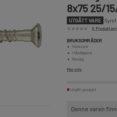
8x75 25/15
UTGÅTT VARE
Syref
0 Produktan
BRUKSOMRÅDER
Rekkverk
Håndløpere
Beslag
Mer info
Utgått produkt
Denne varen finn