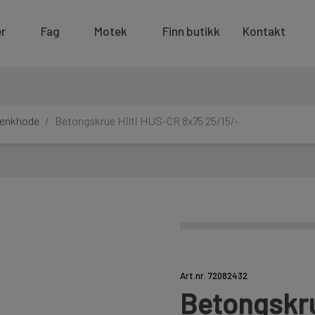
r
Fag
Motek
Finn butikk
Kontakt
senkhode
Betongskrue Hilti HUS-CR 8x75 25/15/-
Art.nr. 72082432
Betongskru