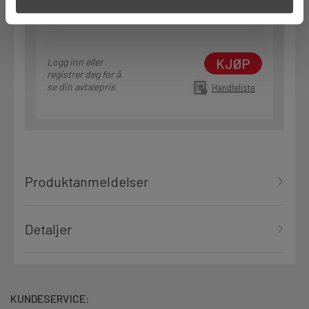
Alternativ pakning
KJØP
Logg inn eller
registrer deg for å
se din avtalepris
Handleliste
Produktanmeldelser
Detaljer
KUNDESERVICE: