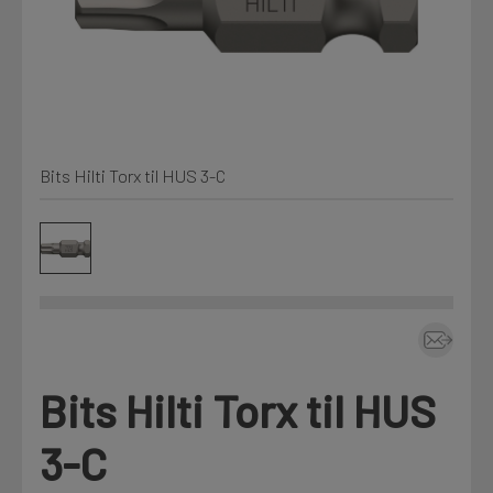
Min Fleet
NYHET
Kjemi, vindsperre og branntetting
Mine henvendelser
Installasjon
Bits Hilti Torx til HUS 3-C
Annet
Prislister
Firmainformasjon
Tjenester
Prosjekter
Bits Hilti Torx til HUS
Fag
LOGG UT
3-C