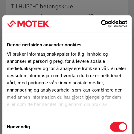
Til HUS3-C betongskrue
Motek
0
Skriv en
Produktanmeldelser
anmeldelse
Finn butikk
Kontakt og åpningstider
Denne nettsiden anvender cookies
Vi bruker informasjonskapsler for å gi innhold og
annonser et personlig preg, for å levere sosiale
Bestill demo
Kontakt
mediefunksjoner og for å analysere trafikken vår. Vi deler
Fra rådgivning til sporing av ordre
dessuten informasjon om hvordan du bruker nettstedet
vårt, med partnerne våre innen sosiale medier,
annonsering og analysearbeid, som kan kombinere den
Kampanjer
med annen informasjon du har gjort tilgjengelig for dem,
VELG VARIANT
Kvalitetsprodukter til ekstra gode priser
eller som de har samlet inn gjennom din bruk av
tjenestene deres.
Samtykkevalg
Produktnyheter
Art.nr. 72094673
Nødvendig
Siste nytt om dine favorittprodukter