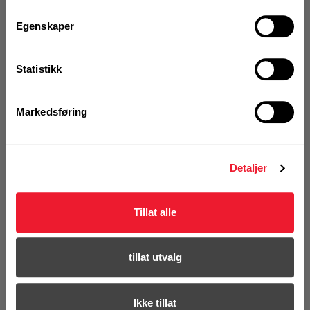
Bits Hilti S-SY TX45 35 HUS
Egenskaper
På nettlager
Klikk & Hent i Motek Oslo - Brobekk + 27 andre
1 Pakke a 5 Stk
Statistikk
Alternativ pakning
Markedsføring
KJØP
Logg inn eller
registrer deg for å
se din avtalepris
Handleliste
Detaljer
Tillat alle
Art.nr. 72094675
Bits Hilti S-SY TX50 35 HUS
tillat utvalg
På nettlager
Klikk & Hent i Motek Oslo - Brobekk + 27 andre
Ikke tillat
1 Pakke a 5 Stk