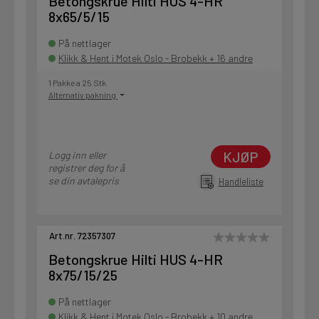
Betongskrue Hilti HUS 4-HR
8x65/5/15
På nettlager
Klikk & Hent i Motek Oslo - Brobekk + 16 andre
1 Pakke a 25 Stk
Alternativ pakning
KJØP
Logg inn eller
registrer deg for å
se din avtalepris
Handleliste
Art.nr. 72357307
Betongskrue Hilti HUS 4-HR
8x75/15/25
På nettlager
Klikk & Hent i Motek Oslo - Brobekk + 10 andre