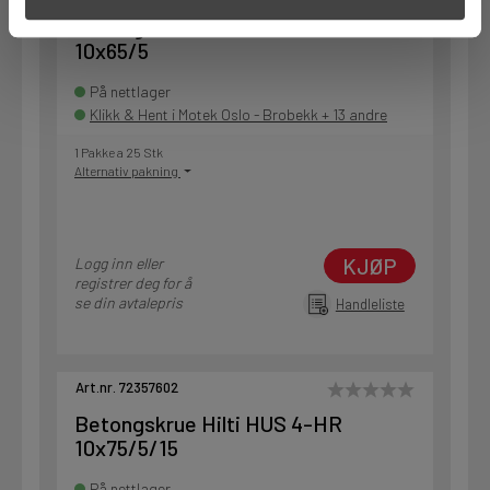
Betongskrue Hilti HUS 4-HR
10x65/5
På nettlager
Klikk & Hent i Motek Oslo - Brobekk + 13 andre
1 Pakke a 25 Stk
Alternativ pakning
KJØP
Logg inn eller
registrer deg for å
se din avtalepris
Handleliste
Art.nr. 72357602
Betongskrue Hilti HUS 4-HR
10x75/5/15
På nettlager