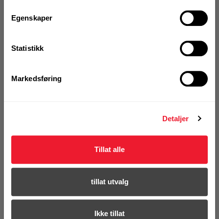
Egenskaper
Art.nr. 72357600
Statistikk
Betongskrue Hilti HUS 4-HR
8x105/25/45/55
Markedsføring
På nettlager
Klikk & Hent i Motek Oslo - Brobekk + 7 andre
1 Pakke a 25 Stk
Detaljer
Alternativ pakning
Tillat alle
KJØP
Logg inn eller
registrer deg for å
se din avtalepris
Handleliste
tillat utvalg
Ikke tillat
Art.nr. 72357601