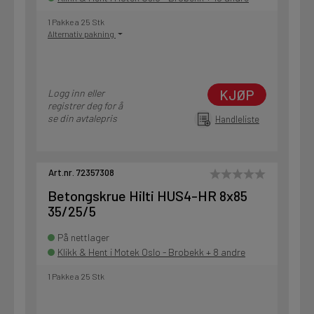
1 Pakke a 25 Stk
Alternativ pakning
KJØP
Logg inn eller
registrer deg for å
se din avtalepris
Handleliste
Art.nr. 72357308
Betongskrue Hilti HUS4-HR 8x85
35/25/5
På nettlager
Klikk & Hent i Motek Oslo - Brobekk + 8 andre
1 Pakke a 25 Stk