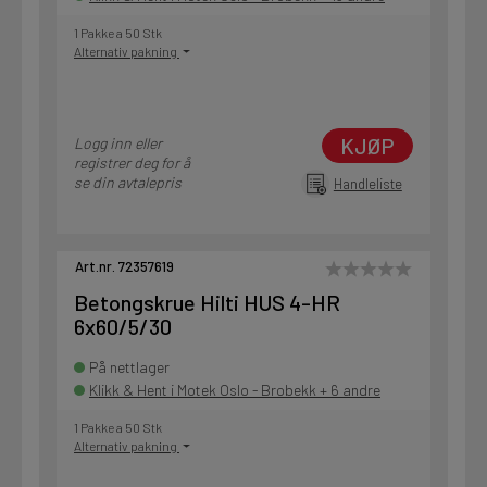
1 Pakke a 50 Stk
Alternativ pakning
KJØP
Logg inn eller
registrer deg for å
se din avtalepris
Handleliste
Art.nr. 72357619
Betongskrue Hilti HUS 4-HR
6x60/5/30
På nettlager
Klikk & Hent i Motek Oslo - Brobekk + 6 andre
1 Pakke a 50 Stk
Alternativ pakning