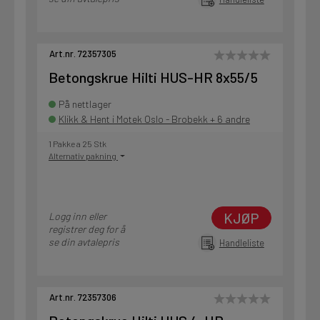
Art.nr. 72357305
Betongskrue Hilti HUS-HR 8x55/5
På nettlager
Klikk & Hent i Motek Oslo - Brobekk + 6 andre
1 Pakke a 25 Stk
Alternativ pakning
KJØP
Logg inn eller
registrer deg for å
se din avtalepris
Handleliste
Art.nr. 72357306