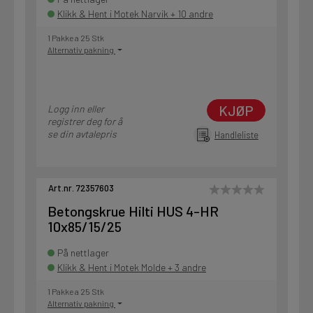
Klikk & Hent i Motek Narvik + 10 andre
1 Pakke a 25 Stk
Alternativ pakning
KJØP
Logg inn eller
registrer deg for å
se din avtalepris
Handleliste
Art.nr. 72357603
Betongskrue Hilti HUS 4-HR
10x85/15/25
På nettlager
Klikk & Hent i Motek Molde + 3 andre
1 Pakke a 25 Stk
Alternativ pakning