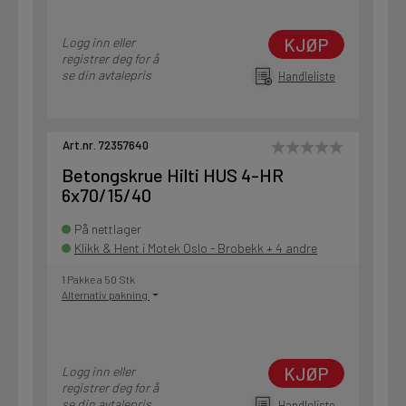
KJØP
Logg inn eller
registrer deg for å
se din avtalepris
Handleliste
Art.nr. 72357640
Betongskrue Hilti HUS 4-HR
6x70/15/40
På nettlager
Klikk & Hent i Motek Oslo - Brobekk + 4 andre
1 Pakke a 50 Stk
Alternativ pakning
KJØP
Logg inn eller
registrer deg for å
se din avtalepris
Handleliste