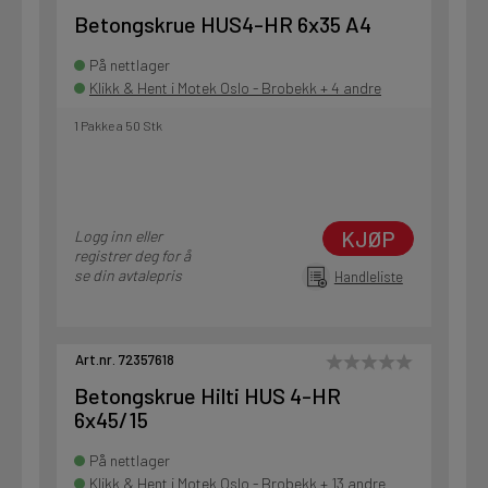
Betongskrue HUS4-HR 6x35 A4
På nettlager
Klikk & Hent i Motek Oslo - Brobekk + 4 andre
1 Pakke a 50 Stk
KJØP
Logg inn eller
registrer deg for å
se din avtalepris
Handleliste
Art.nr. 72357618
Betongskrue Hilti HUS 4-HR
6x45/15
På nettlager
Klikk & Hent i Motek Oslo - Brobekk + 13 andre