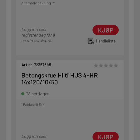
Alternativ pakning
KJØP
Logg inn eller
registrer deg for å
se din avtalepris
Handleliste
Art.nr. 72357645
Betongskrue Hilti HUS 4-HR
14x120/10/50
På nettlager
1 Pakke a 8 Stk
KJØP
Logg inn eller