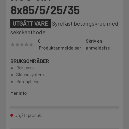
8x85/5/25/35
Motek
UTGÅTT VARE
Syrefast betongskrue med
sekskanthode
Finn butikk
0
Skriv en
Kontakt og åpningstider
Produktanmeldelser
anmeldelse
BRUKSOMRÅDER
Kontakt
Rekkverk
Fra rådgivning til sporing av ordre
Skinnesystem
Røroppheng
Kampanjer
Mer info
Kvalitetsprodukter til ekstra gode priser
Utgått produkt
Produktnyheter
Siste nytt om dine favorittprodukter