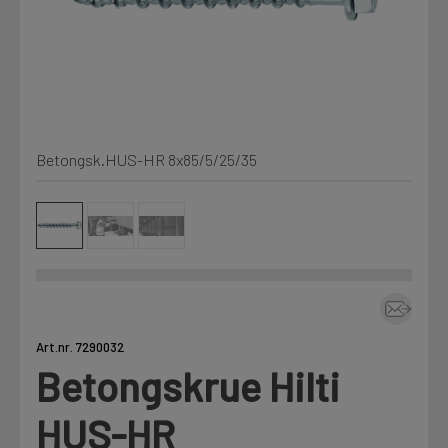
Min Fleet
NYHET
Kjemi, vindsperre og branntetting
Mine henvendelser
Installasjon
Betongsk.HUS-HR 8x85/5/25/35
Annet
Prislister
Firmainformasjon
Tjenester
Prosjekter
Art.nr. 7290032
Betongskrue Hilti
Fag
LOGG UT
HUS-HR