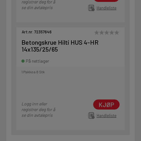
registrer deg for å
se din avtalepris
Handleliste
Art.nr. 72357646
Betongskrue Hilti HUS 4-HR
14x135/25/65
På nettlager
1 Pakke a 8 Stk
KJØP
Logg inn eller
registrer deg for å
se din avtalepris
Handleliste