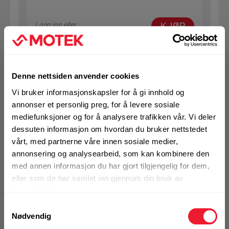
KJØP
Logg inn eller
registrer deg for å
se din avtalepris
Handleliste
Denne nettsiden anvender cookies
Art.nr. 72357309
Vi bruker informasjonskapsler for å gi innhold og
Betongskrue Hilti HUS 4-HR
annonser et personlig preg, for å levere sosiale
8x95/15/35/45
mediefunksjoner og for å analysere trafikken vår. Vi deler
dessuten informasjon om hvordan du bruker nettstedet
På nettlager
Klikk & Hent i Motek Oslo - Brobekk + 8 andre
vårt, med partnerne våre innen sosiale medier,
annonsering og analysearbeid, som kan kombinere den
1 Pakke a 25 Stk
med annen informasjon du har gjort tilgjengelig for dem,
Alternativ pakning
eller som de har samlet inn gjennom din bruk av
tjenestene deres.
Samtykkevalg
KJØP
Logg inn eller
Nødvendig
registrer deg for å
se din avtalepris
Handleliste