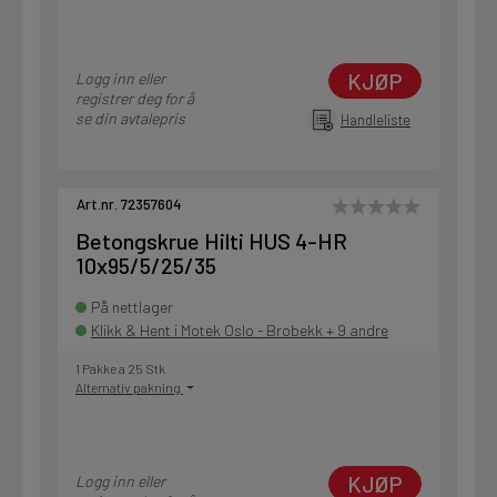
KJØP
Logg inn eller
registrer deg for å
se din avtalepris
Handleliste
Art.nr. 72357604
Betongskrue Hilti HUS 4-HR
10x95/5/25/35
På nettlager
Klikk & Hent i Motek Oslo - Brobekk + 9 andre
1 Pakke a 25 Stk
Alternativ pakning
KJØP
Logg inn eller