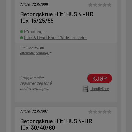
Art.nr. 72357606
Betongskrue Hilti HUS 4 -HR
10x115/25/55
På nettlager
Klikk & Hent i Motek Bodø + 4 andre
1 Pakke a 25 Stk
Alternativ pakning
KJØP
Logg inn eller
registrer deg for å
se din avtalepris
Handleliste
Art.nr. 72357607
Betongskrue Hilti HUS 4-HR
10x130/40/60