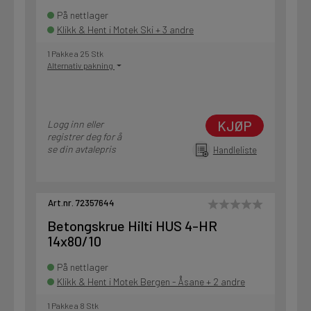
På nettlager
Klikk & Hent i Motek Ski + 3 andre
1 Pakke a 25 Stk
Alternativ pakning
KJØP
Logg inn eller
registrer deg for å
se din avtalepris
Handleliste
Art.nr. 72357644
Betongskrue Hilti HUS 4-HR
14x80/10
På nettlager
Klikk & Hent i Motek Bergen - Åsane + 2 andre
1 Pakke a 8 Stk