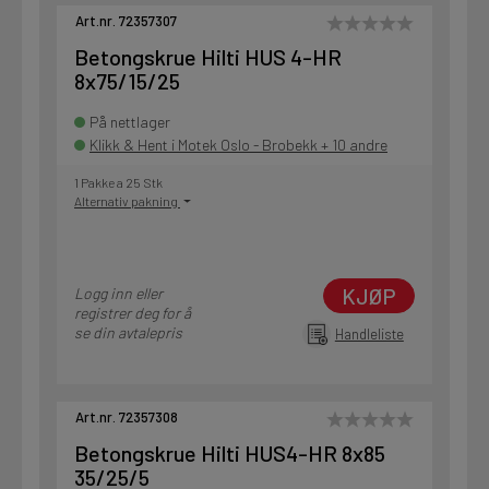
Art.nr. 72357307
Betongskrue Hilti HUS 4-HR
8x75/15/25
På nettlager
Klikk & Hent i Motek Oslo - Brobekk + 10 andre
1 Pakke a 25 Stk
Alternativ pakning
KJØP
Logg inn eller
registrer deg for å
se din avtalepris
Handleliste
Art.nr. 72357308
Betongskrue Hilti HUS4-HR 8x85
35/25/5