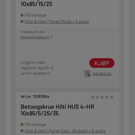
10x85/15/25
På nettlager
Klikk & Hent i Motek Molde + 3 andre
1 Pakke a 25 Stk
Alternativ pakning
KJØP
Logg inn eller
registrer deg for å
se din avtalepris
Handleliste
Art.nr. 72357604
Betongskrue Hilti HUS 4-HR
10x95/5/25/35
På nettlager
Klikk & Hent i Motek Oslo - Brobekk + 9 andre