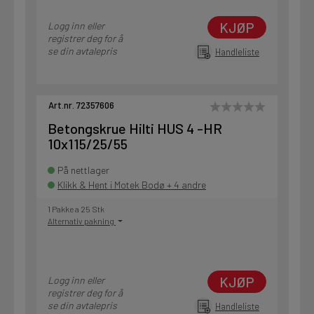
KJØP
Logg inn eller
registrer deg for å
se din avtalepris
Handleliste
Art.nr. 72357606
Betongskrue Hilti HUS 4 -HR
10x115/25/55
På nettlager
Klikk & Hent i Motek Bodø + 4 andre
1 Pakke a 25 Stk
Alternativ pakning
KJØP
Logg inn eller
registrer deg for å
se din avtalepris
Handleliste