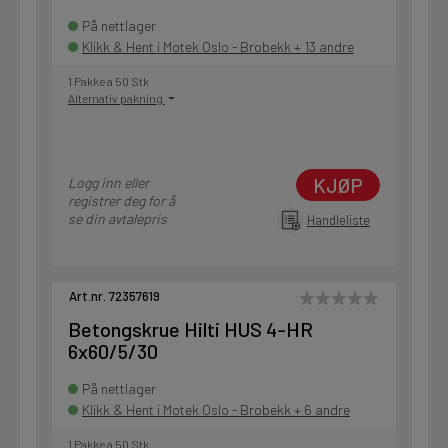
På nettlager
Klikk & Hent i Motek Oslo - Brobekk + 13 andre
1 Pakke a 50 Stk
Alternativ pakning
KJØP
Logg inn eller
registrer deg for å
se din avtalepris
Handleliste
Art.nr. 72357619
Betongskrue Hilti HUS 4-HR
6x60/5/30
På nettlager
Klikk & Hent i Motek Oslo - Brobekk + 6 andre
1 Pakke a 50 Stk