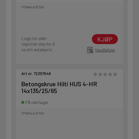
1 Pakke a 8 Stk
KJØP
Logg inn eller
registrer deg for å
se din avtalepris
Handleliste
Art.nr. 72357646
Betongskrue Hilti HUS 4-HR
14x135/25/65
På nettlager
1 Pakke a 8 Stk