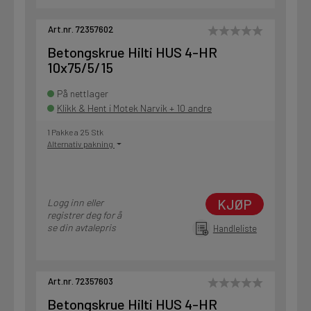
Art.nr. 72357602
Betongskrue Hilti HUS 4-HR
10x75/5/15
På nettlager
Klikk & Hent i Motek Narvik + 10 andre
1 Pakke a 25 Stk
Alternativ pakning
KJØP
Logg inn eller
registrer deg for å
se din avtalepris
Handleliste
Art.nr. 72357603
Betongskrue Hilti HUS 4-HR