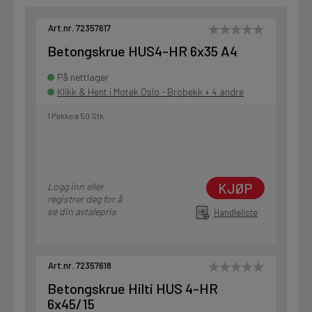
Art.nr. 72357617
Betongskrue HUS4-HR 6x35 A4
På nettlager
Klikk & Hent i Motek Oslo - Brobekk + 4 andre
1 Pakke a 50 Stk
KJØP
Logg inn eller
registrer deg for å
se din avtalepris
Handleliste
Art.nr. 72357618
Betongskrue Hilti HUS 4-HR
6x45/15