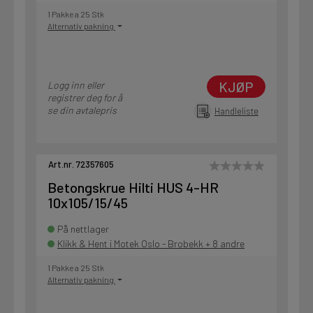
1 Pakke a 25 Stk
Alternativ pakning
KJØP
Logg inn eller
registrer deg for å
se din avtalepris
Handleliste
Art.nr. 72357605
Betongskrue Hilti HUS 4-HR
10x105/15/45
På nettlager
Klikk & Hent i Motek Oslo - Brobekk + 8 andre
1 Pakke a 25 Stk
Alternativ pakning