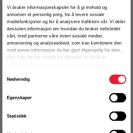
Alternativ pakning
Vi bruker informasjonskapsler for å gi innhold og
annonser et personlig preg, for å levere sosiale
mediefunksjoner og for å analysere trafikken vår. Vi deler
dessuten informasjon om hvordan du bruker nettstedet
KJØP
Logg inn eller
registrer deg for å
vårt, med partnerne våre innen sosiale medier,
se din avtalepris
Handleliste
annonsering og analysearbeid, som kan kombinere den
med annen informasjon du har gjort tilgjengelig for dem,
eller som de har samlet inn gjennom din bruk av
Art.nr. 72357600
tjenestene deres.
Betongskrue Hilti HUS 4-HR
Samtykkevalg
8x105/25/45/55
Nødvendig
På nettlager
Klikk & Hent i Motek Oslo - Brobekk + 7 andre
Egenskaper
1 Pakke a 25 Stk
Alternativ pakning
Statistikk