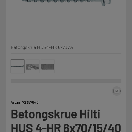
Min Fleet
NYHET
Kjemi, vindsperre og branntetting
Mine henvendelser
Installasjon
Betongskrue HUS4-HR 6x70 A4
Annet
Prislister
Firmainformasjon
Tjenester
Prosjekter
Art.nr. 72357640
Betongskrue Hilti
Fag
LOGG UT
HUS 4-HR 6x70/15/40