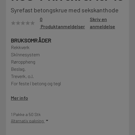
Motek
Syrefast betongskrue med sekskanthode
0
Skriv en
Produktanmeldelser
anmeldelse
Finn butikk
BRUKSOMRÅDER
Kontakt og åpningstider
Rekkverk
Skinnesystem
Røroppheng
Kontakt
Beslag,
Fra rådgivning til sporing av ordre
Treverk, o.l.
For feste i betong og tegl
Kampanjer
Mer info
Kvalitetsprodukter til ekstra gode priser
1 Pakke a 50 Stk
Alternativ pakning
Produktnyheter
Siste nytt om dine favorittprodukter