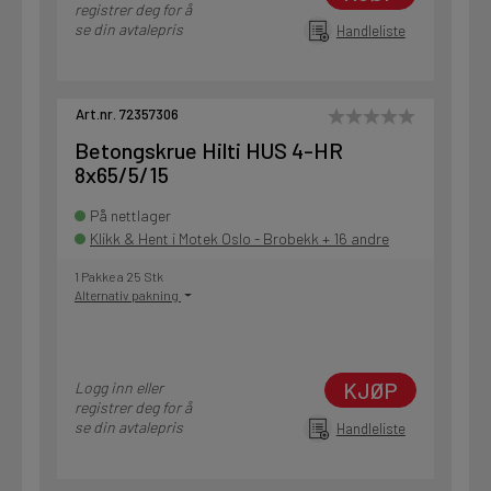
registrer deg for å
se din avtalepris
Handleliste
Art.nr. 72357306
Betongskrue Hilti HUS 4-HR
8x65/5/15
På nettlager
Klikk & Hent i Motek Oslo - Brobekk + 16 andre
1 Pakke a 25 Stk
Alternativ pakning
KJØP
Logg inn eller
registrer deg for å
se din avtalepris
Handleliste