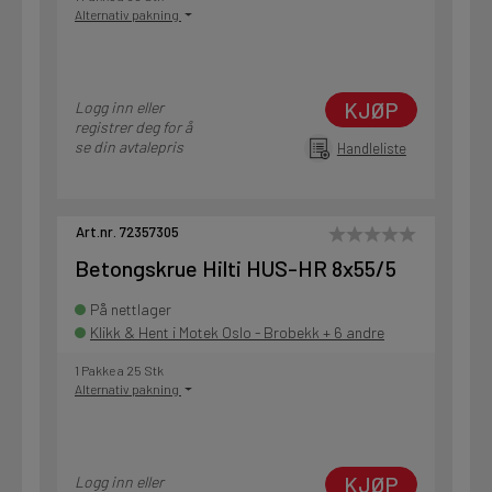
Alternativ pakning
KJØP
Logg inn eller
registrer deg for å
se din avtalepris
Handleliste
Art.nr. 72357305
Betongskrue Hilti HUS-HR 8x55/5
På nettlager
Klikk & Hent i Motek Oslo - Brobekk + 6 andre
1 Pakke a 25 Stk
Alternativ pakning
KJØP
Logg inn eller