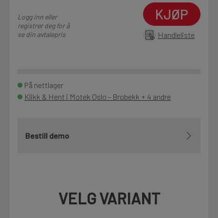
KJØP
Logg inn eller
registrer deg for å
se din avtalepris
Handleliste
På nettlager
Klikk & Hent i Motek Oslo - Brobekk + 4 andre
Bestill demo
VELG VARIANT