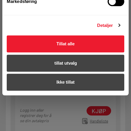
Markedsføring
KJØP
Logg inn eller
registrer deg for å
se din avtalepris
Handleliste
Detaljer
Art.nr. 72357601
Tillat alle
Betongskrue Hilti HUS 4-HR
10x65/5
tillat utvalg
På nettlager
Klikk & Hent i Motek Oslo - Brobekk + 13 andre
1 Pakke a 25 Stk
Ikke tillat
Alternativ pakning
KJØP
Logg inn eller
registrer deg for å
se din avtalepris
Handleliste