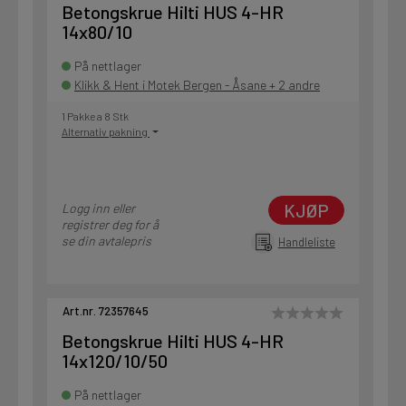
Betongskrue Hilti HUS 4-HR
14x80/10
På nettlager
Klikk & Hent i Motek Bergen - Åsane + 2 andre
1 Pakke a 8 Stk
Alternativ pakning
KJØP
Logg inn eller
registrer deg for å
se din avtalepris
Handleliste
Art.nr. 72357645
Betongskrue Hilti HUS 4-HR
14x120/10/50
På nettlager