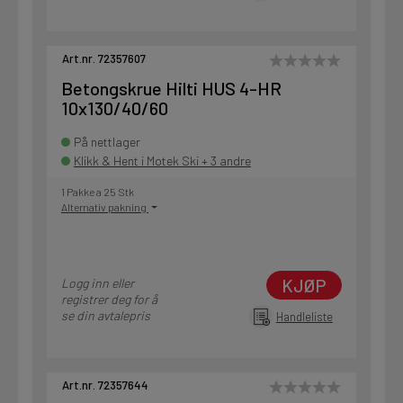
Art.nr. 72357607
Betongskrue Hilti HUS 4-HR
10x130/40/60
På nettlager
Klikk & Hent i Motek Ski + 3 andre
1 Pakke a 25 Stk
Alternativ pakning
KJØP
Logg inn eller
registrer deg for å
se din avtalepris
Handleliste
Art.nr. 72357644