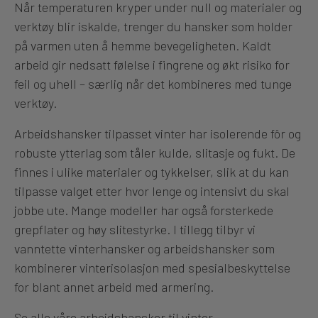
Når temperaturen kryper under null og materialer og
verktøy blir iskalde, trenger du hansker som holder
på varmen uten å hemme bevegeligheten. Kaldt
arbeid gir nedsatt følelse i fingrene og økt risiko for
feil og uhell – særlig når det kombineres med tunge
verktøy.
Arbeidshansker tilpasset vinter har isolerende fôr og
robuste ytterlag som tåler kulde, slitasje og fukt. De
finnes i ulike materialer og tykkelser, slik at du kan
tilpasse valget etter hvor lenge og intensivt du skal
jobbe ute. Mange modeller har også forsterkede
grepflater og høy slitestyrke. I tillegg tilbyr vi
vanntette vinterhansker og arbeidshansker som
kombinerer vinterisolasjon med spesialbeskyttelse
for blant annet arbeid med armering.
Se alle våre arbeidshansker til vinter