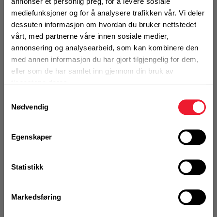
annonser et personlig preg, for å levere sosiale
ekstra våte dager.
mediefunksjoner og for å analysere trafikken vår. Vi deler
dessuten informasjon om hvordan du bruker nettstedet
Se alle vanntette arbeidshansker
vårt, med partnerne våre innen sosiale medier,
annonsering og analysearbeid, som kan kombinere den
med annen informasjon du har gjort tilgjengelig for dem,
eller som de har samlet inn gjennom din bruk av
tjenestene deres.
Samtykkevalg
Nødvendig
Egenskaper
Statistikk
Markedsføring