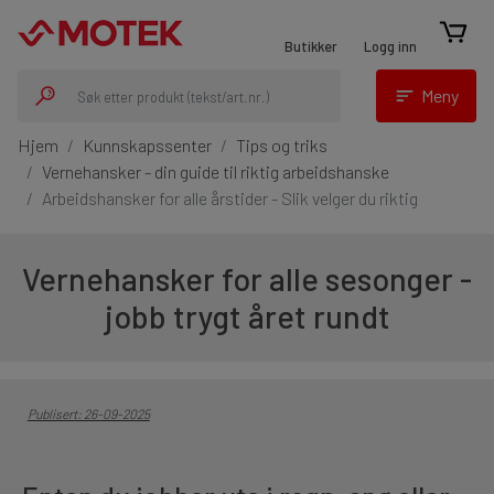
Prosjekter
Butikker
Logg inn
Meny
Dette er prosjekter og kunder som har tilgang til
Hjem
Kunnskapssenter
Tips og triks
Vernehansker - din guide til riktig arbeidshanske
Logg inn
eller registrer deg
Arbeidshansker for alle årstider - Slik velger du riktig
Hvis du er knyttet til mer enn de tre prosjektene du
kan se i fanene på toppen så vil du se dem her.
Vernehansker for alle sesonger -
Våre produkter
jobb trygt året rundt
Maskiner
Festemidler
Publisert: 26-09-2025
Maskintilbehør og forbruk