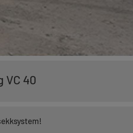
g VC 40
vsekksystem!