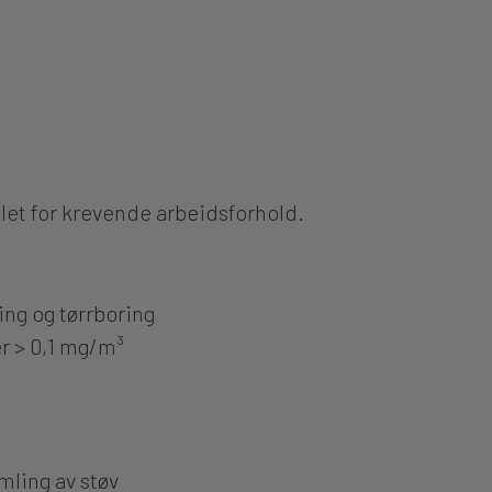
let for krevende arbeidsforhold.
ting og tørrboring
r > 0,1 mg/m³
mling av støv