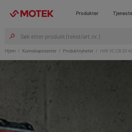
Produkter
Tjeneste
Hjem
Kunnskapssenter
Produktnyheter
Hilti VC CB 20 