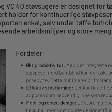
0 og VC 40 støvsugere er designet for 
ert holder for kontinuerlige støvposer
porten enkel, selv under tøffe forhol
krevende arbeidsmiljøer og store meng
Fordeler
Økt produktivitet:
Med det integrerte sy
støvposer med buntbånd kan du raskt og 
posebytte. Dette minimerer driftsstans 
Effektiv støvfjerning:
Det kontinuerlig
av posen som nødvendig, noe som redus
Mobil og robust design:
De store hjulen
fleksibel, mens det solide designet tål