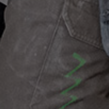
Motek
Finn butikk
Kontakt og åpningstider
Kontakt
Fra rådgivning til sporing av ordre
Kampanjer
Kvalitetsprodukter til ekstra gode priser
Produktnyheter
Siste nytt om dine favorittprodukter