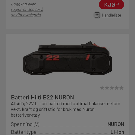
KJØP
Logg inn eller
registrer deg for å
se din avtalepris
Handleliste
Batteri Hilti B22 NURON
Allsidig 22V Li-ion-batteri med optimal balanse mellom
vekt, kraft og driftstid for bruk med Nuron
batteriverktøy
Spenning (V)
NURON
Batteritype
Li-Ion