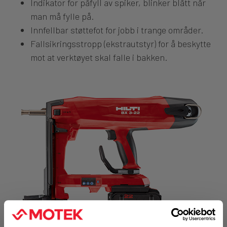
Indikator for påfyll av spiker, blinker blått når
man må fylle på.
Innfellbar støttefot for jobb i trange områder.
Fallsikringsstropp (ekstrautstyr) for å beskytte
mot at verktøyet skal falle i bakken.