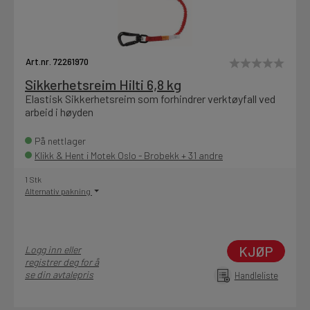
Art.nr. 72261970
Sikkerhetsreim Hilti 6,8 kg
Elastisk Sikkerhetsreim som forhindrer verktøyfall ved
arbeid i høyden
På nettlager
Klikk & Hent i Motek Oslo - Brobekk + 31 andre
1 Stk
Alternativ pakning
KJØP
Logg inn eller
registrer deg for å
se din avtalepris
Handleliste