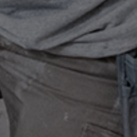
Kjemi, vindsperre og branntetting
Installasjon
Annet
Tjenester
Fag