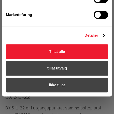
Markedsføring
Detaljer
Tillat alle
tillat utvalg
Ikke tillat
BX 3 L-22
BX 3-L-22 er i utgangspunktet samme boltepistol