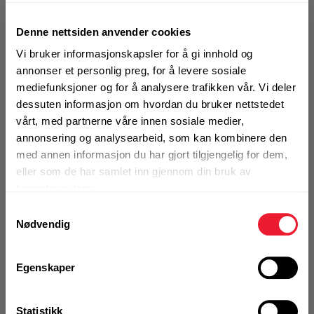
BX 3 ME-22
Denne nettsiden anvender cookies
Vi bruker informasjonskapsler for å gi innhold og
BX 3 ME-22 brukes til feste av elektro- og rørfester
annonser et personlig preg, for å levere sosiale
mot betong og stål, samt feste av stålsviller til
mediefunksjoner og for å analysere trafikken vår. Vi deler
gipsvegg mot stål og betong. Boltepistolen har tre
dessuten informasjon om hvordan du bruker nettstedet
anleggspunkter for 90° skyting. Grunnet sin smarte
vårt, med partnerne våre innen sosiale medier,
fjærmekanisme har den ekstremt lav rekyl, noe som
annonsering og analysearbeid, som kan kombinere den
er bra for brukeren sin helse. BX 3 ME har også lavt
med annen informasjon du har gjort tilgjengelig for dem,
eller som de har samlet inn gjennom din bruk av
lydnivå og er ekstremt rask å jobbe med. Den klarer
tjenestene deres.
faktisk 1 spiker i sekundet! Siden denne boltepistolen
Samtykkevalg
ikke går på verken gass eller krutt så er det ingen
Nødvendig
krav til sikkerhetsdatablad (SDS) eller rensing av
maskinen. BX 3 ME har serviceindikator som sier ifra
når det er på tide å levere den inn til
service
.
Egenskaper
Maksimal lengde på spiker er 36 mm.
Statistikk