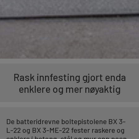
Rask innfesting gjort enda
enklere og mer nøyaktig
De batteridrevne boltepistolene BX 3-
L-22 og BX 3-ME-22 fester raskere og
enklere i betong, stål og mur enn noen