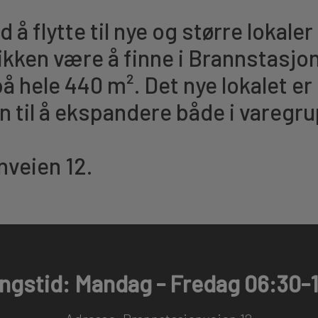
å flytte til nye og større lokaler
ikken være å finne i Brannstasjonv
på hele 440 m². Det nye lokalet er
 til å ekspandere både i varegrup
veien 12.
ngstid: Mandag - Fredag 06:30-