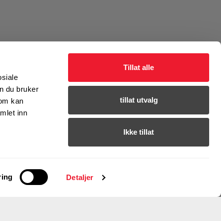
Tillat alle
osiale
n du bruker
tillat utvalg
som kan
mlet inn
Ikke tillat
t direkte fra butikken til byggeplass.
ring
Detaljer