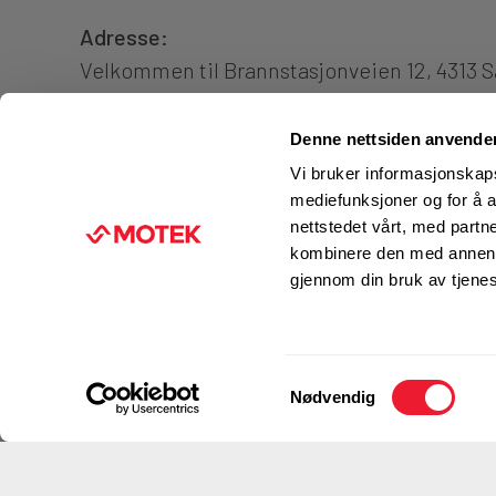
Adresse:
Velkommen til Brannstasjonveien 12, 4313 
Denne nettsiden anvende
Vi bruker informasjonskapsl
mediefunksjoner og for å a
nettstedet vårt, med part
kombinere den med annen in
gjennom din bruk av tjene
Klikk & Hent eller Klikk & Lever fra 
Samtykkevalg
Nødvendig