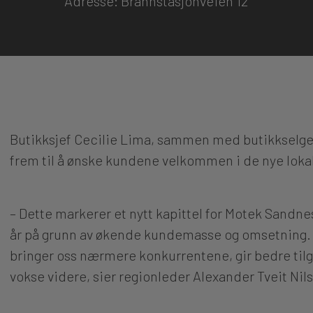
Adresse: Brannstasjonveien 12
Butikksjef Cecilie Lima, sammen med butikkselge
frem til å ønske kundene velkommen i de nye loka
– Dette markerer et nytt kapittel for Motek Sandnes,
år på grunn av økende kundemasse og omsetning.
bringer oss nærmere konkurrentene, gir bedre tilga
vokse videre, sier regionleder Alexander Tveit Nil