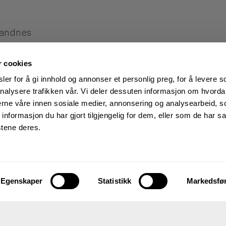
Sandnes
r cookies
er for å gi innhold og annonser et personlig preg, for å levere s
nalysere trafikken vår. Vi deler dessuten informasjon om hvorda
nerne våre innen sosiale medier, annonsering og analysearbeid, 
formasjon du har gjort tilgjengelig for dem, eller som de har sa
stene deres.
Sandnes! Bestill på nett og hent i butikk eller få lever
Egenskaper
Statistikk
Markedsfø