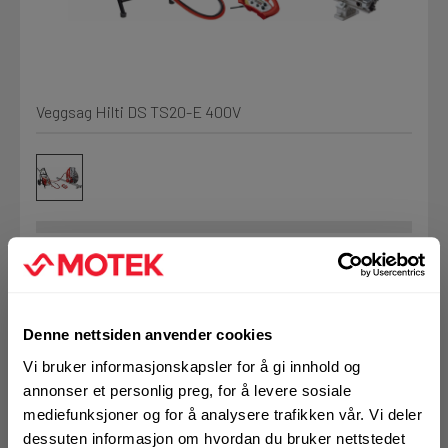
Mine henvendelser
Kjemi, vindsperre og branntetting
Installasjon
Veggsag Hilti DS TS20-E 400V
Prislister
Annet
Firmainformasjon
Prosjekter
Tjenester
Art.nr. 72064897
Hilti DS-TS20-E
Denne nettsiden anvender cookies
LOGG UT
Vi bruker informasjonskapsler for å gi innhold og
elektrisk veggsag
Fag
annonser et personlig preg, for å levere sosiale
mediefunksjoner og for å analysere trafikken vår. Vi deler
UTGÅTT VARE
Elektrisk veggsag med
dessuten informasjon om hvordan du bruker nettstedet