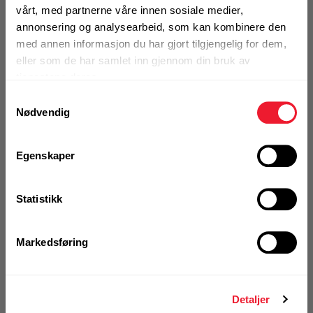
skjæredybde opptil 53 cm
vårt, med partnerne våre innen sosiale medier,
Motek
annonsering og analysearbeid, som kan kombinere den
0
Skriv en
med annen informasjon du har gjort tilgjengelig for dem,
Produktanmeldelser
anmeldelse
eller som de har samlet inn gjennom din bruk av
tjenestene deres.
Finn butikk
Samtykkevalg
Kontakt og åpningstider
Utgått produkt
Nødvendig
Denne varen finnes ikke lenger i
Kontakt
Egenskaper
Fra rådgivning til sporing av ordre
vårt sortiment
Statistikk
Kampanjer
Kvalitetsprodukter til ekstra gode priser
Se erstatningsprodukt
Markedsføring
Produktnyheter
Se hele sortimentet
Detaljer
Siste nytt om dine favorittprodukter