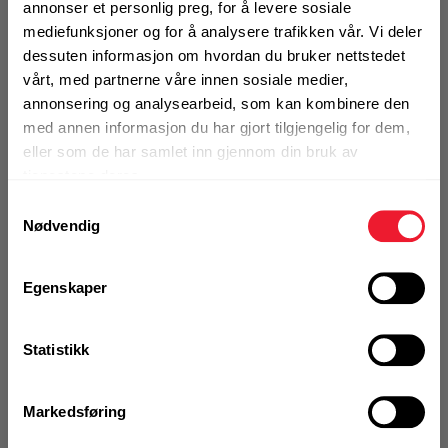
annonser et personlig preg, for å levere sosiale
skjæredybde opp til 73cm
Motek
mediefunksjoner og for å analysere trafikken vår. Vi deler
0
Skriv en
dessuten informasjon om hvordan du bruker nettstedet
Produktanmeldelser
anmeldelse
vårt, med partnerne våre innen sosiale medier,
annonsering og analysearbeid, som kan kombinere den
BRUKSOMRÅDER
Finn butikk
med annen informasjon du har gjort tilgjengelig for dem,
Perfekt for bruk til store hull og åpninger
Kontakt og åpningstider
eller som de har samlet inn gjennom din bruk av
Kapping og saging av vegger med maks dybde 73cm
tjenestene deres.
Mer info
Samtykkevalg
Kontakt
Nødvendig
Fra rådgivning til sporing av ordre
Utgått produkt
Egenskaper
Kampanjer
Kvalitetsprodukter til ekstra gode priser
Denne varen finnes ikke lenger i
Statistikk
vårt sortiment
Markedsføring
Produktnyheter
Siste nytt om dine favorittprodukter