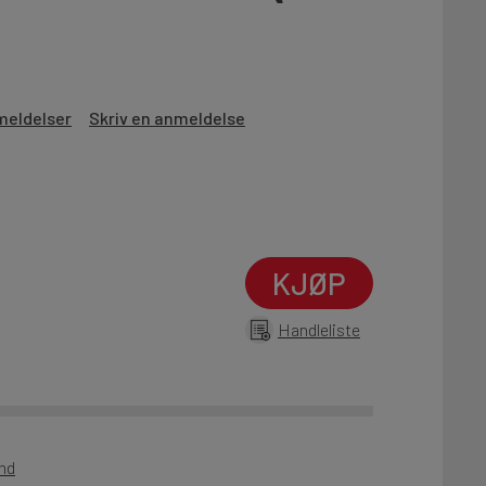
meldelser
Skriv en anmeldelse
KJØP
Handleliste
und