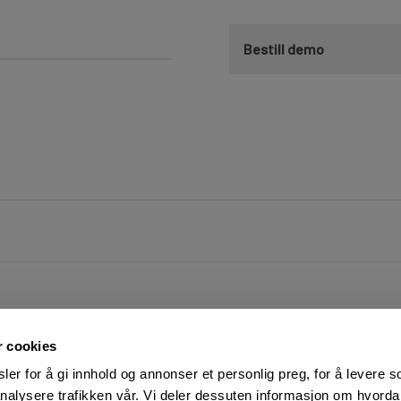
Bestill demo
r cookies
er for å gi innhold og annonser et personlig preg, for å levere s
nalysere trafikken vår. Vi deler dessuten informasjon om hvorda