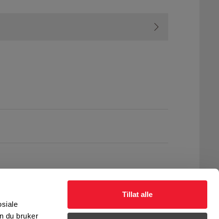
Tillat alle
osiale
n du bruker