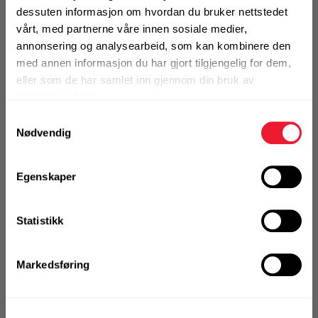
79
dessuten informasjon om hvordan du bruker nettstedet
Motek
vårt, med partnerne våre innen sosiale medier,
Plasser adapteren mellom rotasjonslaseren
annonsering og analysearbeid, som kan kombinere den
og stativet - manuell justerbart opptil 60 %
med annen informasjon du har gjort tilgjengelig for dem,
eller som de har samlet inn gjennom din bruk av
0
Skriv en
Finn butikk
tjenestene deres.
Produktanmeldelser
anmeldelse
Kontakt og åpningstider
Samtykkevalg
Nødvendig
1 Stk
Kontakt
Alternativ pakning
Fra rådgivning til sporing av ordre
Egenskaper
KJØP
Logg inn eller
Statistikk
Kampanjer
registrer deg for å
se din avtalepris
Handleliste
Kvalitetsprodukter til ekstra gode priser
Markedsføring
Produktnyheter
På nettlager
Siste nytt om dine favorittprodukter