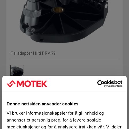
Min Fleet
NYHET
Kjemi, vindsperre og branntetting
Installasjon
Mine henvendelser
Annet
Falladapter Hilti PRA 79
Prislister
Firmainformasjon
Tjenester
Prosjekter
Denne nettsiden anvender cookies
Art.nr. 72071083
Fag
Vi bruker informasjonskapsler for å gi innhold og
Falladapter Hilti PRA
LOGG UT
annonser et personlig preg, for å levere sosiale
mediefunksjoner og for å analysere trafikken vår. Vi deler