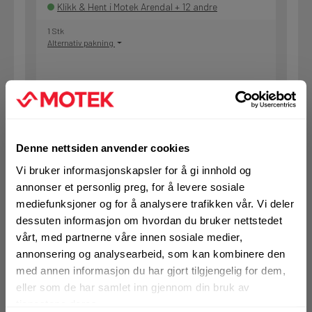
Klikk & Hent i Motek Arendal + 12 andre
1 Stk
Alternativ pakning
KJØP
Logg inn eller
registrer deg for å
se din avtalepris
Handleliste
Denne nettsiden anvender cookies
Vi bruker informasjonskapsler for å gi innhold og
Art.nr. 7232204
annonser et personlig preg, for å levere sosiale
Vannoppsamlingsring Hilti DD-WC-
mediefunksjoner og for å analysere trafikken vår. Vi deler
S
dessuten informasjon om hvordan du bruker nettstedet
vårt, med partnerne våre innen sosiale medier,
På nettlager
annonsering og analysearbeid, som kan kombinere den
Klikk & Hent i Motek Trondheim + 2 andre
med annen informasjon du har gjort tilgjengelig for dem,
1 Stk
eller som de har samlet inn gjennom din bruk av
Alternativ pakning
tjenestene deres.