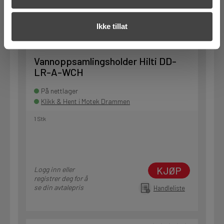
se din avtalepris
Handleliste
Ikke tillat
Art.nr. 7331622
Vannoppsamlingsholder Hilti DD-
LR-A-WCH
På nettlager
Klikk & Hent i Motek Drammen
1 Stk
KJØP
Logg inn eller
registrer deg for å
se din avtalepris
Handleliste