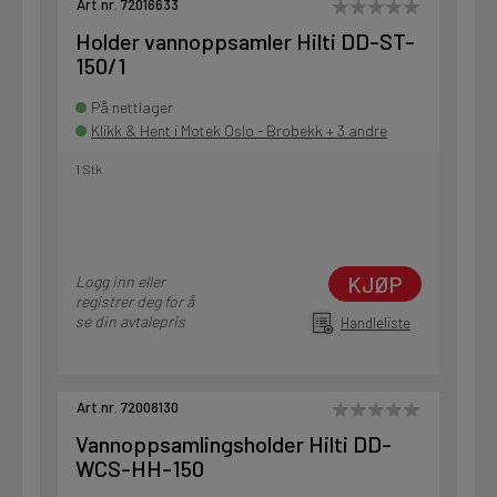
Art.nr. 72016633
Holder vannoppsamler Hilti DD-ST-
150/1
På nettlager
Klikk & Hent i Motek Oslo - Brobekk + 3 andre
1 Stk
KJØP
Logg inn eller
registrer deg for å
se din avtalepris
Handleliste
Art.nr. 72008130
Vannoppsamlingsholder Hilti DD-
WCS-HH-150