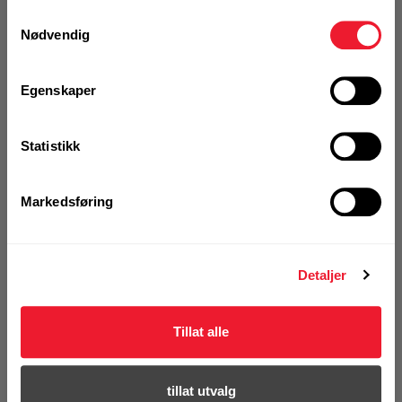
Samtykkevalg
Nødvendig
KJØP
Logg inn eller
registrer deg for å
se din avtalepris
Handleliste
Egenskaper
Statistikk
Art.nr. 7305536
Vannoppsamlingsholder Hilti DD-
Markedsføring
HD30-WCH
På nettlager
Klikk & Hent i Motek Arendal + 6 andre
Detaljer
1 Stk
Alternativ pakning
Tillat alle
KJØP
Logg inn eller
tillat utvalg
registrer deg for å