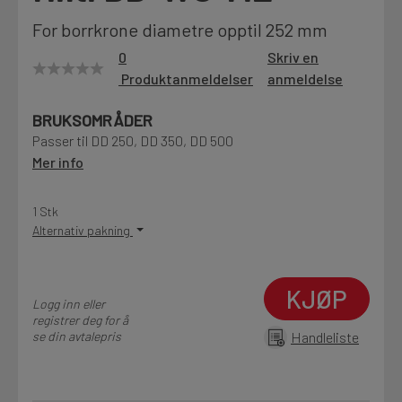
Motek
For borrkrone diametre opptil 252 mm
0
Skriv en
Produktanmeldelser
anmeldelse
Finn butikk
BRUKSOMRÅDER
Kontakt og åpningstider
Passer til DD 250, DD 350, DD 500
Mer info
Kontakt
1 Stk
Fra rådgivning til sporing av ordre
Alternativ pakning
Kampanjer
KJØP
Logg inn eller
Kvalitetsprodukter til ekstra gode priser
registrer deg for å
se din avtalepris
Handleliste
Produktnyheter
Siste nytt om dine favorittprodukter