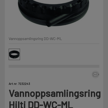
Min Fleet
NYHET
Kjemi, vindsperre og branntetting
Mine henvendelser
Installasjon
Vannoppsamlingsring DD-WC-ML
Annet
Prislister
Firmainformasjon
Tjenester
Prosjekter
Art.nr. 7232243
Vannoppsamlingsring
Fag
LOGG UT
Hilti DD-WC-ML