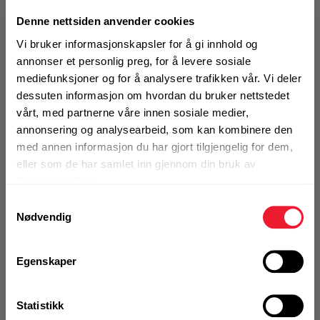
strong
Motek
Denne nettsiden anvender cookies
Vi bruker informasjonskapsler for å gi innhold og
Støvpose for sekksystem VC-CB, laget av
annonser et personlig preg, for å levere sosiale
plast
mediefunksjoner og for å analysere trafikken vår. Vi deler
Finn butikk
dessuten informasjon om hvordan du bruker nettstedet
0
Skriv en
Kontakt og åpningstider
vårt, med partnerne våre innen sosiale medier,
Produktanmeldelser
anmeldelse
annonsering og analysearbeid, som kan kombinere den
med annen informasjon du har gjort tilgjengelig for dem,
BRUKSOMRÅDER
Kontakt
eller som de har samlet inn gjennom din bruk av
Brukes til Hilti støvsekksystem VC-CB
Fra rådgivning til sporing av ordre
tjenestene deres.
Pakken inneholder 4 stk, 20m poser.
Mer info
Samtykkevalg
Nødvendig
Kampanjer
1 Pakke a 4 Stk
Kvalitetsprodukter til ekstra gode priser
Alternativ pakning
Egenskaper
Produktnyheter
KJØP
Statistikk
Logg inn eller
Siste nytt om dine favorittprodukter