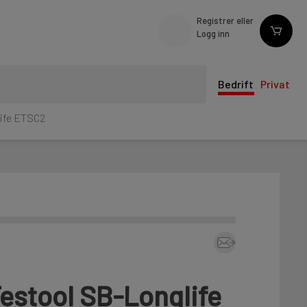
Registrer eller
Logg inn
Bedrift
Privat
ife ETSC2
estool SB-Longlife