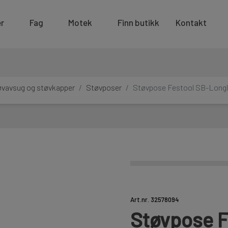
r
Fag
Motek
Finn butikk
Kontakt
øvavsug og støvkapper
Støvposer
Støvpose Festool SB-Longl
Art.nr. 32578094
Støvpose F