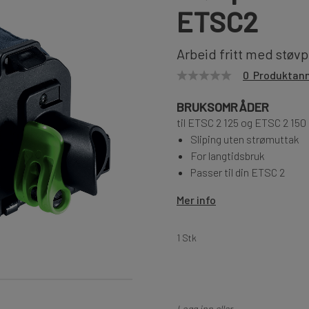
ETSC2
Arbeid fritt med støv
0 Produktan
BRUKSOMRÅDER
til ETSC 2 125 og ETSC 2 150
Sliping uten strømuttak
For langtidsbruk
Passer til din ETSC 2
Mer info
1 Stk
Logg inn eller