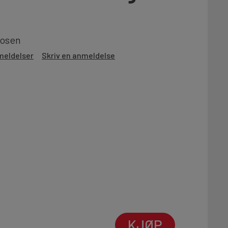
posen
meldelser
Skriv en anmeldelse
KJØP