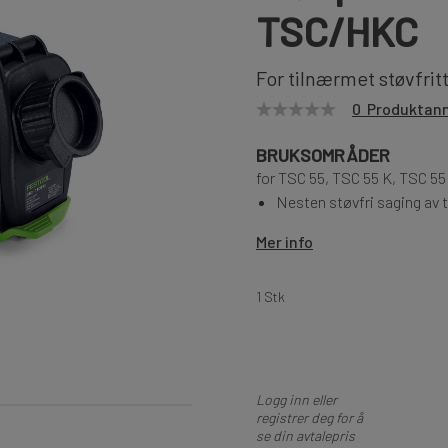
TSC/HKC
For tilnærmet støvfrit
0 Produktan
BRUKSOMRÅDER
for TSC 55, TSC 55 K, TSC 5
Nesten støvfri saging av 
Mer info
1 Stk
Logg inn eller
registrer deg for å
se din avtalepris