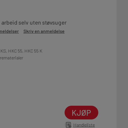
t arbeid selv uten støvsuger
meldelser
Skriv en anmeldelse
5 KS, HKC 55, HKC 55 K
trematerialer
KJØP
Handleliste