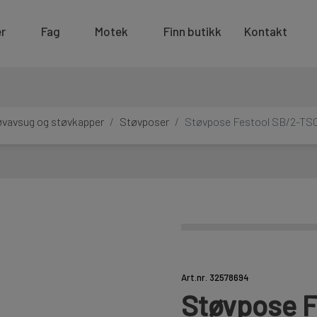
r
Fag
Motek
Finn butikk
Kontakt
øvavsug og støvkapper
Støvposer
Støvpose Festool SB/2-T
Art.nr. 32578694
Støvpose F