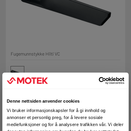
Min Fleet
NYHET
Kjemi, vindsperre og branntetting
Installasjon
Mine henvendelser
Annet
Fugemunnstykke Hilti VC
Prislister
Firmainformasjon
Tjenester
Prosjekter
Denne nettsiden anvender cookies
Art.nr. 7203872
Fag
Vi bruker informasjonskapsler for å gi innhold og
Fugemunnstykke
annonser et personlig preg, for å levere sosiale
LOGG UT
mediefunksjoner og for å analysere trafikken vår. Vi deler