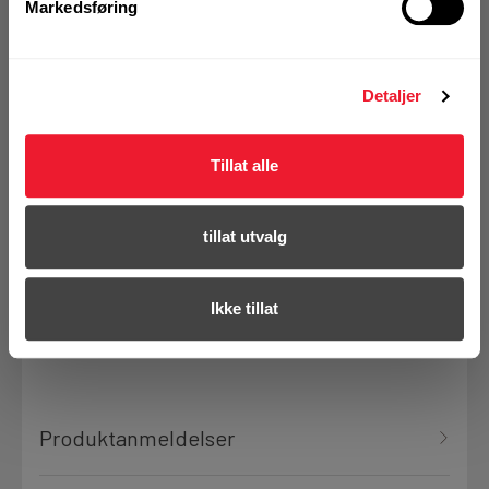
KJØP
Markedsføring
Logg inn eller
registrer deg for å
se din avtalepris
Handleliste
Detaljer
Tillat alle
På nettlager
Klikk & Hent i Motek Oslo - Brobekk + 14 andre
tillat utvalg
Bestill demo
Ikke tillat
Produktanmeldelser