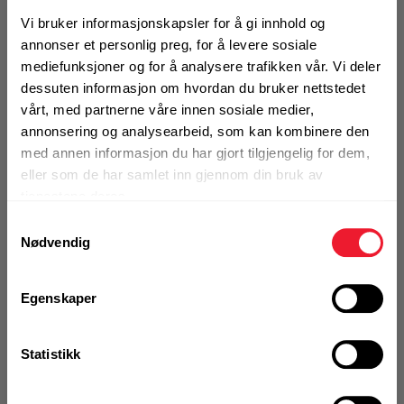
HEPA støvsugerfiltre for tørre
Vi bruker informasjonskapsler for å gi innhold og
Motek
bruksområder med 99,97%
annonser et personlig preg, for å levere sosiale
filtereffektivitet
mediefunksjoner og for å analysere trafikken vår. Vi deler
dessuten informasjon om hvordan du bruker nettstedet
0
Skriv en
Finn butikk
vårt, med partnerne våre innen sosiale medier,
Produktanmeldelser
anmeldelse
Kontakt og åpningstider
annonsering og analysearbeid, som kan kombinere den
BRUKSOMRÅDER
med annen informasjon du har gjort tilgjengelig for dem,
Egnet for tørre bruksområder
eller som de har samlet inn gjennom din bruk av
Kompatibel med: VC 20L-X, VC 20M-X, VC 20H-X, VC
Kontakt
tjenestene deres.
40L-X, VC 40M-X, VC 40H-X, VC 150-6 X(E), VC 150-10
Fra rådgivning til sporing av ordre
Samtykkevalg
X(E)
Nødvendig
Mer info
Kampanjer
Egenskaper
Kvalitetsprodukter til ekstra gode priser
1 Stk
Alternativ pakning
Statistikk
Produktnyheter
Siste nytt om dine favorittprodukter