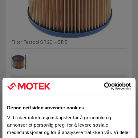
Kjemi, vindsperre og branntetting
Mine henvendelser
Installasjon
Filter Festool SR 201 - SR 5
Prislister
Annet
Firmainformasjon
Tjenester
Prosjekter
Art.nr. 32485808
Filter Festool AB-
Denne nettsiden anvender cookies
LOGG UT
Fag
Vi bruker informasjonskapsler for å gi innhold og
FI/U
annonser et personlig preg, for å levere sosiale
mediefunksjoner og for å analysere trafikken vår. Vi deler