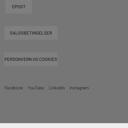
EPOST
SALGSBETINGELSER
PERSONVERN OG COOKIES
Facebook
YouTube
LinkedIn
Instagram