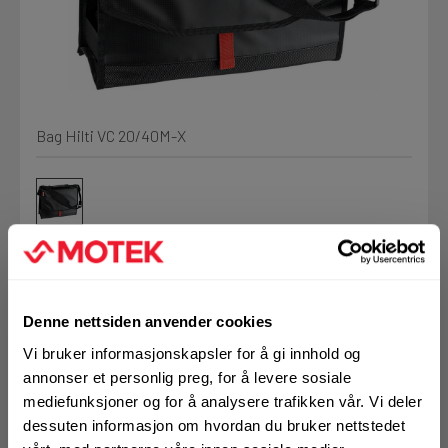
Kjemi, vindsperre og branntetting
Mine henvendelser
Installasjon
Bag Hilti VC 20/40M-X
Prislister
Annet
Firmainformasjon
Tjenester
Prosjekter
Denne nettsiden anvender cookies
Art.nr. 72271512
Bag Hilti VC 20/40M-
Vi bruker informasjonskapsler for å gi innhold og
LOGG UT
Fag
annonser et personlig preg, for å levere sosiale
X
mediefunksjoner og for å analysere trafikken vår. Vi deler
dessuten informasjon om hvordan du bruker nettstedet