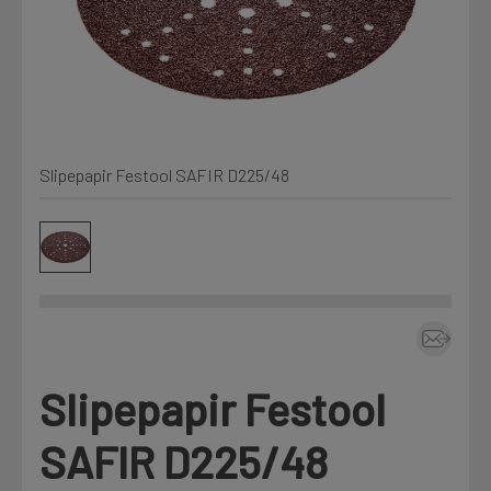
Min Fleet
NYHET
Kjemi, vindsperre og branntetting
Mine henvendelser
Installasjon
Slipepapir Festool SAFIR D225/48
Annet
Prislister
Firmainformasjon
Tjenester
Prosjekter
Slipepapir Festool
Fag
LOGG UT
SAFIR D225/48