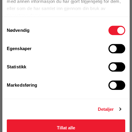
med annen informasjon du har gjort tilgjengelig for dem,
eller som de har samlet inn gjennom din bruk av
tjenestene deres.
Samtykkevalg
VELG VARIANT
Nødvendig
Egenskaper
Art.nr. 32205650
Slipepapir Festool D225/48 P24
Statistikk
SA/25
På nettlager
Markedsføring
Klikk & Hent i Motek Oslo - Brobekk + 5 andre
1 Pakke a 25 Stk
Alternativ pakning
Detaljer
KJØP
Logg inn eller
Tillat alle
registrer deg for å