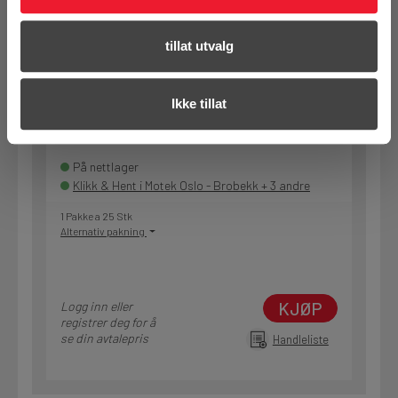
se din avtalepris
Handleliste
tillat utvalg
Art.nr. 32205652
Ikke tillat
Slipepapir Festool D225/48 P36
SA/25
På nettlager
Klikk & Hent i Motek Oslo - Brobekk + 3 andre
1 Pakke a 25 Stk
Alternativ pakning
KJØP
Logg inn eller
registrer deg for å
se din avtalepris
Handleliste