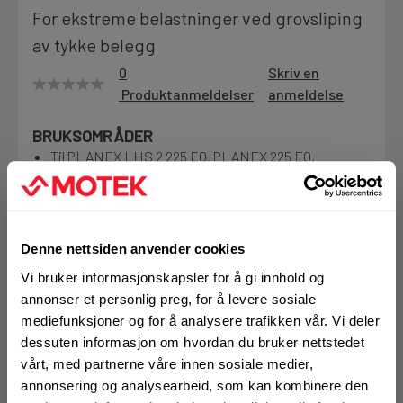
For ekstreme belastninger ved grovsliping
Motek
av tykke belegg
0
Skriv en
Produktanmeldelser
anmeldelse
Finn butikk
Kontakt og åpningstider
BRUKSOMRÅDER
Til PLANEX LHS 2 225 EQ, PLANEX 225 EQ,
PLANEX LHS-E 225 easy
Kontakt
For ekstreme påkjenninger under grovsliping
Fra rådgivning til sporing av ordre
Sliping av tykke belegg og fjerning av tapetrester
Denne nettsiden anvender cookies
Mer info
Vi bruker informasjonskapsler for å gi innhold og
Kampanjer
annonser et personlig preg, for å levere sosiale
Kvalitetsprodukter til ekstra gode priser
mediefunksjoner og for å analysere trafikken vår. Vi deler
dessuten informasjon om hvordan du bruker nettstedet
vårt, med partnerne våre innen sosiale medier,
Produktnyheter
Bestill demo
annonsering og analysearbeid, som kan kombinere den
Siste nytt om dine favorittprodukter