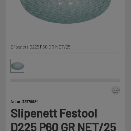
Min Fleet
NYHET
Kjemi, vindsperre og branntetting
Mine henvendelser
Installasjon
Slipenett D225 P60 GR NET/25
Annet
Prislister
Firmainformasjon
Tjenester
Prosjekter
Art.nr. 32578624
Slipenett Festool
Fag
LOGG UT
D225 P60 GR NET/25