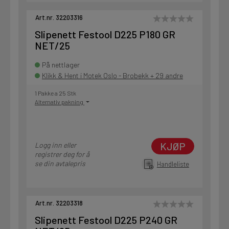
Art.nr. 32203316
Slipenett Festool D225 P180 GR
NET/25
På nettlager
Klikk & Hent i Motek Oslo - Brobekk + 29 andre
1 Pakke a 25 Stk
Alternativ pakning
KJØP
Logg inn eller
registrer deg for å
se din avtalepris
Handleliste
Art.nr. 32203318
Slipenett Festool D225 P240 GR