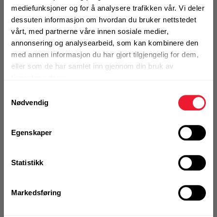
Alternativ pakning
mediefunksjoner og for å analysere trafikken vår. Vi deler
dessuten informasjon om hvordan du bruker nettstedet
vårt, med partnerne våre innen sosiale medier,
annonsering og analysearbeid, som kan kombinere den
KJØP
Logg inn eller
registrer deg for å
med annen informasjon du har gjort tilgjengelig for dem,
se din avtalepris
Handleliste
eller som de har samlet inn gjennom din bruk av
tjenestene deres.
Samtykkevalg
Art.nr. 32203314
Nødvendig
Slipenett Festool D225 P120 GR
NET/25
Egenskaper
På nettlager
Klikk & Hent i Motek Oslo - Brobekk + 30 andre
Statistikk
1 Pakke a 25 Stk
Alternativ pakning
Markedsføring