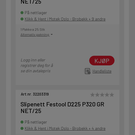
NET/25
På nettlager
Klikk & Hent i Motek Oslo - Brobekk + 9 andre
1 Pakke a 25 Stk
Alternativ pakning
KJØP
Logg inn eller
registrer deg for å
se din avtalepris
Handleliste
Art.nr. 32203319
Slipenett Festool D225 P320 GR
NET/25
På nettlager
Klikk & Hent i Motek Oslo - Brobekk + 4 andre