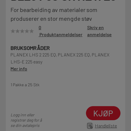
Motek
For bearbeiding av materialer som
produserer en stor mengde støv
0
Skriv en
Produktanmeldelser
anmeldelse
Finn butikk
Kontakt og åpningstider
BRUKSOMRÅDER
PLANEX LHS 2 225 EQ, PLANEX 225 EQ, PLANEX
LHS-E 225 easy
Kontakt
Mer info
Fra rådgivning til sporing av ordre
1 Pakke a 25 Stk
Kampanjer
Kvalitetsprodukter til ekstra gode priser
KJØP
Logg inn eller
registrer deg for å
Produktnyheter
se din avtalepris
Handleliste
Siste nytt om dine favorittprodukter