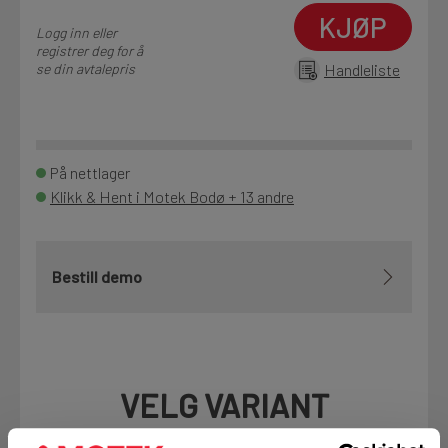
KJØP
Logg inn eller
registrer deg for å
se din avtalepris
Handleliste
På nettlager
Klikk & Hent i Motek Bodø + 13 andre
Bestill demo
VELG VARIANT