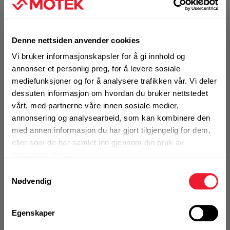
Art.nr. 32498933
Slipepapir Festool 93X178/8 P40
Denne nettsiden anvender cookies
GR/50
Vi bruker informasjonskapsler for å gi innhold og
På nettlager
annonser et personlig preg, for å levere sosiale
Klikk & Hent i Motek Bodø
mediefunksjoner og for å analysere trafikken vår. Vi deler
dessuten informasjon om hvordan du bruker nettstedet
1 Pakke a 50 Stk
Alternativ pakning
vårt, med partnerne våre innen sosiale medier,
annonsering og analysearbeid, som kan kombinere den
med annen informasjon du har gjort tilgjengelig for dem,
eller som de har samlet inn gjennom din bruk av
KJØP
Logg inn eller
tjenestene deres.
registrer deg for å
se din avtalepris
Handleliste
Samtykkevalg
Nødvendig
Art.nr. 32498934
Egenskaper
Slipepapir Festool 93X178/8 P60