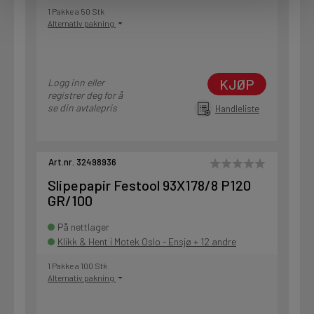
1 Pakke a 50 Stk
Alternativ pakning
KJØP
Logg inn eller
registrer deg for å
se din avtalepris
Handleliste
Art.nr. 32498936
Slipepapir Festool 93X178/8 P120
GR/100
På nettlager
Klikk & Hent i Motek Oslo - Ensjø + 12 andre
1 Pakke a 100 Stk
Alternativ pakning