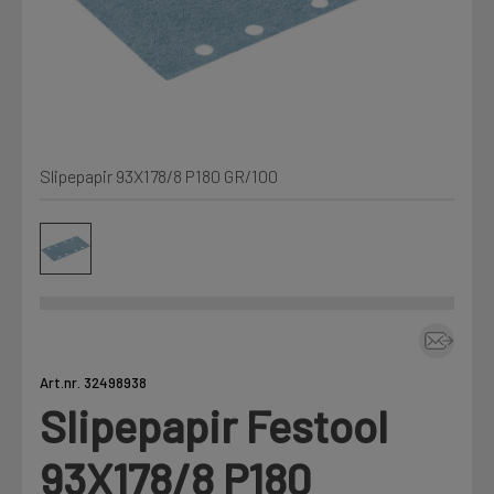
Min Fleet
NYHET
Kjemi, vindsperre og branntetting
Mine henvendelser
Installasjon
Slipepapir 93X178/8 P180 GR/100
Annet
Prislister
Firmainformasjon
Tjenester
Prosjekter
Art.nr. 32498938
Slipepapir Festool
Fag
LOGG UT
93X178/8 P180