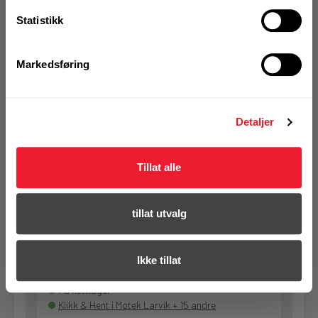
GR/50
Statistikk
På nettlager
Klikk & Hent i Motek Larvik + 14 andre
Markedsføring
1 Pakke a 50 Stk
Alternativ pakning
Detaljer
KJØP
Logg inn eller
registrer deg for å
Tillat alle
se din avtalepris
Handleliste
tillat utvalg
Art.nr. 32498935
Slipepapir Festool 93X178/8 P80
Ikke tillat
GR/50
På nettlager
Klikk & Hent i Motek Larvik + 15 andre