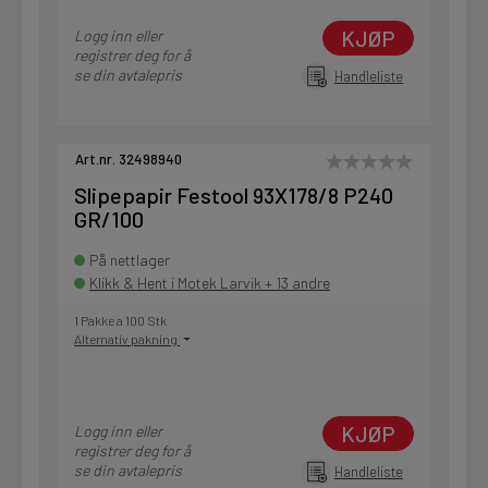
KJØP
Logg inn eller
registrer deg for å
se din avtalepris
Handleliste
Art.nr. 32498940
Slipepapir Festool 93X178/8 P240
GR/100
På nettlager
Klikk & Hent i Motek Larvik + 13 andre
1 Pakke a 100 Stk
Alternativ pakning
KJØP
Logg inn eller
registrer deg for å
se din avtalepris
Handleliste