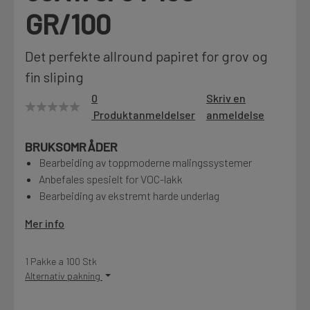
GR/100
Motek
Det perfekte allround papiret for grov og
fin sliping
Finn butikk
0
Skriv en
Kontakt og åpningstider
Produktanmeldelser
anmeldelse
BRUKSOMRÅDER
Kontakt
Bearbeiding av toppmoderne malingssystemer
Fra rådgivning til sporing av ordre
Anbefales spesielt for VOC-lakk
Bearbeiding av ekstremt harde underlag
Kampanjer
Mer info
Kvalitetsprodukter til ekstra gode priser
1 Pakke a 100 Stk
Alternativ pakning
Produktnyheter
Siste nytt om dine favorittprodukter