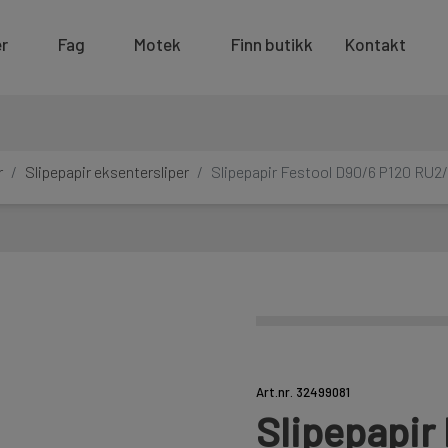
r
Fag
Motek
Finn butikk
Kontakt
r
Slipepapir eksentersliper
Slipepapir Festool D90/6 P120 RU2
Art.nr. 32499081
Slipepapir