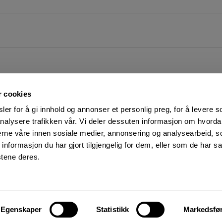
r cookies
er for å gi innhold og annonser et personlig preg, for å levere s
nalysere trafikken vår. Vi deler dessuten informasjon om hvorda
nerne våre innen sosiale medier, annonsering og analysearbeid, 
FØLG OSS PÅ
KUNDESERVICE:
formasjon du har gjort tilgjengelig for dem, eller som de har sa
Man-Fre: 07:00 - 16:00
Facebook
stene deres.
23 05 25 00
YouTube
kundeservice@motek.no
LinkedIn
Salgsbetingelser
Instagram
Personvern og cookies
Egenskaper
Statistikk
Markedsfø