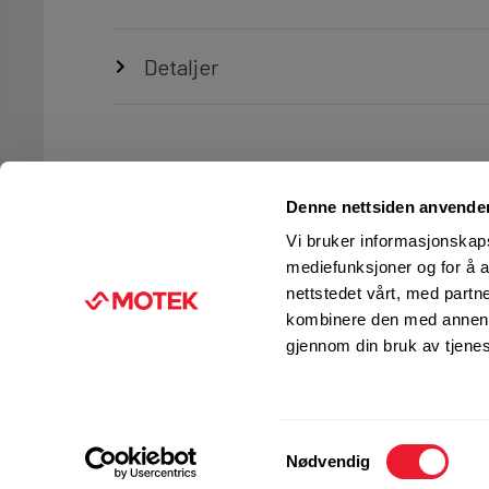
Detaljer
Denne nettsiden anvende
Vi bruker informasjonskapsl
mediefunksjoner og for å a
nettstedet vårt, med part
TJENESTER
FIRMAINFORMASJON
kombinere den med annen in
Ingeniørtjenester
KUNDESERVICE
gjennom din bruk av tjene
Verksted og service
FINN BUTIKK
Kurs og opplæring
JOBB I MOTEK
Motek Fleet
PRESSE
Samtykkevalg
Management
Nødvendig