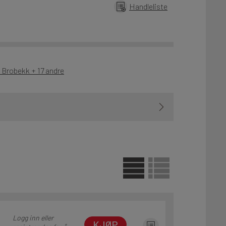
Handleliste
- Brobekk + 17 andre
Logg inn eller
KJØP