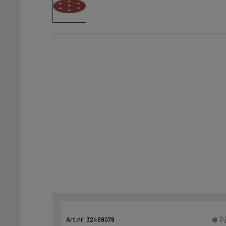
P
Art.nr. 32499079