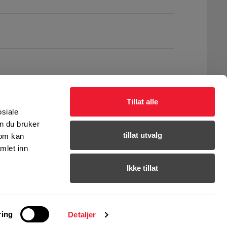
Tillat alle
osiale
n du bruker
tillat utvalg
som kan
mlet inn
Ikke tillat
ring
Detaljer