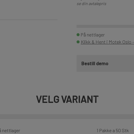
se din avtalepris
På nettlager
Klikk & Hent i Motek Oslo 
Bestill demo
VELG VARIANT
å nettlager
1 Pakke a 50 Stk