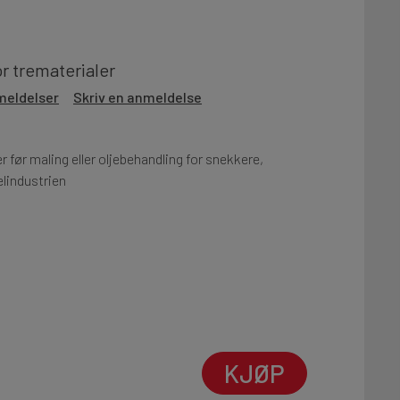
or trematerialer
meldelser
Skriv en anmeldelse
 før maling eller oljebehandling for snekkere,
elindustrien
KJØP