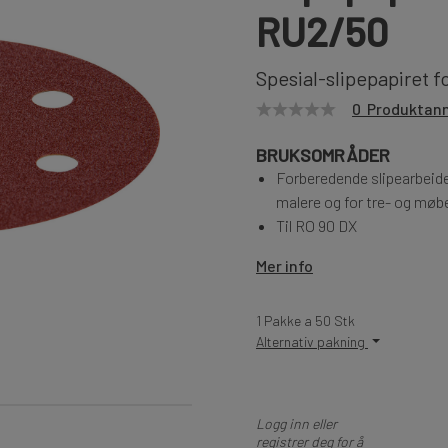
RU2/50
Spesial-slipepapiret f
0 Produktan
BRUKSOMRÅDER
Forberedende slipearbeider
malere og for tre- og møb
Til RO 90 DX
Mer info
1 Pakke a 50 Stk
Alternativ pakning
Logg inn eller
registrer deg for å