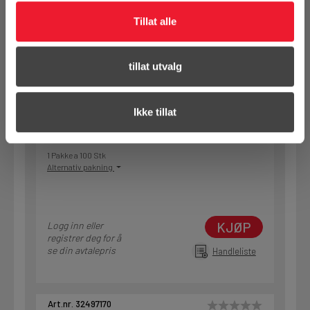
Tillat alle
Art.nr. 32497169
tillat utvalg
Slipepapir Festool D125/8 P120
GR/100
Ikke tillat
På nettlager
Klikk & Hent i Motek Oslo - Brobekk + 8 andre
1 Pakke a 100 Stk
Alternativ pakning
KJØP
Logg inn eller
registrer deg for å
se din avtalepris
Handleliste
Art.nr. 32497170