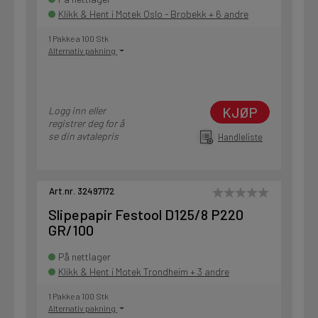
Klikk & Hent i Motek Oslo - Brobekk + 6 andre
1 Pakke a 100 Stk
Alternativ pakning
KJØP
Logg inn eller
registrer deg for å
se din avtalepris
Handleliste
Art.nr. 32497172
Slipepapir Festool D125/8 P220
GR/100
På nettlager
Klikk & Hent i Motek Trondheim + 3 andre
1 Pakke a 100 Stk
Alternativ pakning