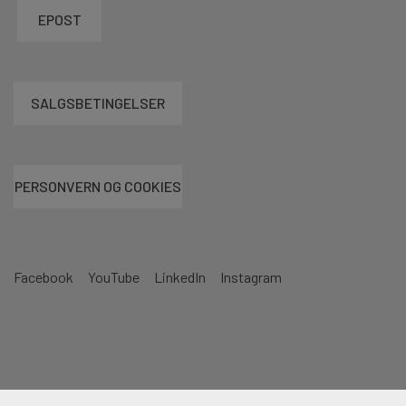
EPOST
SALGSBETINGELSER
PERSONVERN OG COOKIES
Facebook
YouTube
LinkedIn
Instagram