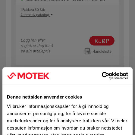
1 Pakke a 50 Stk
Alternativ pakning
KJØP
Logg inn eller
registrer deg for å
se din avtalepris
Handleliste
Art.nr. 32497167
Slipepapir Festool D125/8 P80
GR/50
Denne nettsiden anvender cookies
På nettlager
Vi bruker informasjonskapsler for å gi innhold og
Klikk & Hent i Motek Oslo - Brobekk + 7 andre
annonser et personlig preg, for å levere sosiale
1 Pakke a 50 Stk
mediefunksjoner og for å analysere trafikken vår. Vi deler
Alternativ pakning
dessuten informasjon om hvordan du bruker nettstedet