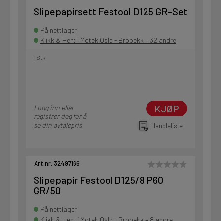
Slipepapirsett Festool D125 GR-Set
På nettlager
Klikk & Hent i Motek Oslo - Brobekk + 32 andre
1 Stk
KJØP
Logg inn eller
registrer deg for å
se din avtalepris
Handleliste
Art.nr. 32497166
Slipepapir Festool D125/8 P60
GR/50
På nettlager
Klikk & Hent i Motek Oslo - Brobekk + 8 andre