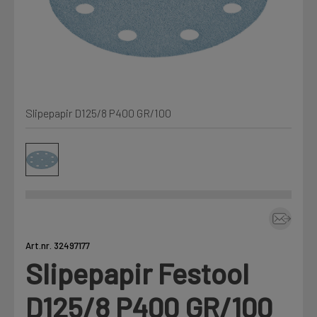
Min Fleet
NYHET
Kjemi, vindsperre og branntetting
Mine henvendelser
Installasjon
Slipepapir D125/8 P400 GR/100
Annet
Prislister
Firmainformasjon
Tjenester
Prosjekter
Art.nr. 32497177
Slipepapir Festool
Fag
LOGG UT
D125/8 P400 GR/100