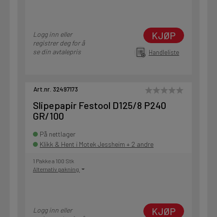
KJØP
Logg inn eller
registrer deg for å
se din avtalepris
Handleliste
Art.nr. 32497173
Slipepapir Festool D125/8 P240
GR/100
På nettlager
Klikk & Hent i Motek Jessheim + 2 andre
1 Pakke a 100 Stk
Alternativ pakning
KJØP
Logg inn eller