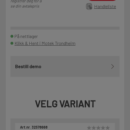
registrer deg for å
se din avtalepris
Handleliste
På nettlager
Klikk & Hent i Motek Trondheim
Bestill demo
VELG VARIANT
Art.nr. 32578668