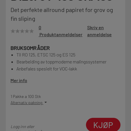
Motek
Det perfekte allround papiret for grov og
fin sliping
0
Skriv en
Produktanmeldelser
anmeldelse
Finn butikk
Kontakt og åpningstider
BRUKSOMRÅDER
Til RO 125, ETSC 125 og ES 125
Bearbeiding av toppmoderne malingssystemer
Kontakt
Anbefales spesielt for VOC-lakk
Fra rådgivning til sporing av ordre
Mer info
Kampanjer
1 Pakke a 100 Stk
Kvalitetsprodukter til ekstra gode priser
Alternativ pakning
Produktnyheter
KJØP
Logg inn eller
Siste nytt om dine favorittprodukter