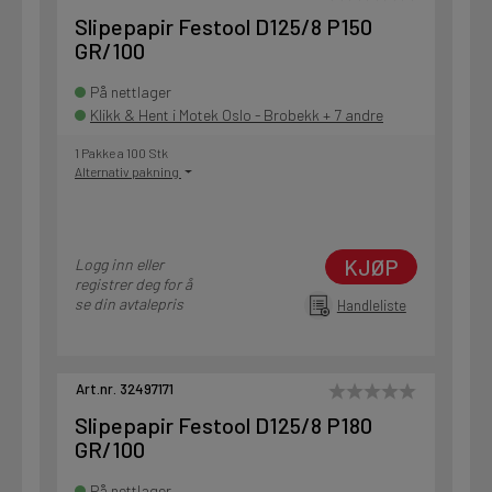
Slipepapir Festool D125/8 P150
GR/100
På nettlager
Klikk & Hent i Motek Oslo - Brobekk + 7 andre
1 Pakke a 100 Stk
Alternativ pakning
KJØP
Logg inn eller
registrer deg for å
se din avtalepris
Handleliste
Art.nr. 32497171
Slipepapir Festool D125/8 P180
GR/100
På nettlager