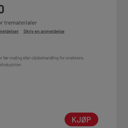
0
or trematerialer
meldelser
Skriv en anmeldelse
 før maling eller oljebehandling for snekkere,
elindustrien
KJØP