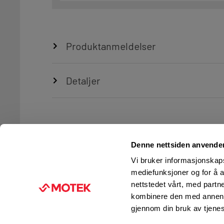
Produktanmeldelser
Detaljer
Denne nettsiden anvende
Vi bruker informasjonskapsl
mediefunksjoner og for å a
nettstedet vårt, med part
TJENESTER
FIRMAINFORMASJON
kombinere den med annen in
Ingeniørtjenester
KUNDESERVICE
gjennom din bruk av tjene
Verksted og service
FINN BUTIKK