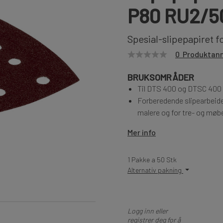
P80 RU2/5
Spesial-slipepapiret f
0 Produktan
BRUKSOMRÅDER
Til DTS 400 og DTSC 400
Forberedende slipearbeider
malere og for tre- og møb
Mer info
1 Pakke a 50 Stk
Alternativ pakning
Logg inn eller
registrer deg for å