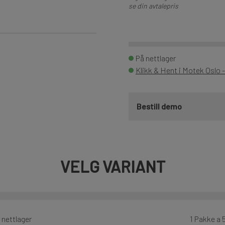
se din avtalepris
På nettlager
Klikk & Hent i Motek Oslo 
Bestill demo
VELG VARIANT
 nettlager
1 Pakke a 