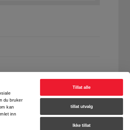
Tillat alle
osiale
n du bruker
tillat utvalg
som kan
mlet inn
Ikke tillat