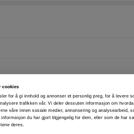
r cookies
er for å gi innhold og annonser et personlig preg, for å levere s
nalysere trafikken vår. Vi deler dessuten informasjon om hvorda
nerne våre innen sosiale medier, annonsering og analysearbeid, 
FØLG OSS PÅ
KUNDESERVICE:
formasjon du har gjort tilgjengelig for dem, eller som de har sa
Man-Fre: 07:00 - 16:00
Facebook
stene deres.
23 05 25 00
YouTube
kundeservice@motek.no