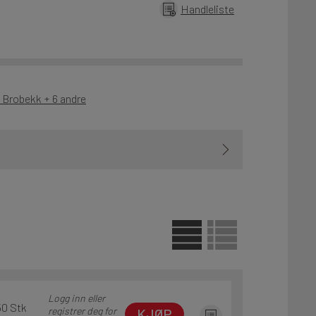
Handleliste
- Brobekk + 6 andre
Logg inn eller
50 Stk
registrer deg for
KJØP