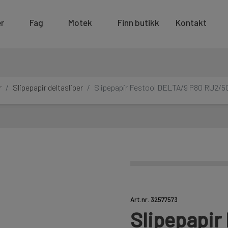
r
Fag
Motek
Finn butikk
Kontakt
r
Slipepapir deltasliper
Slipepapir Festool DELTA/9 P80 RU2/5
Art.nr. 32577573
Slipepapir