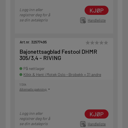
KJØP
Logg inn eller
registrer deg for å
se din avtalepris
Handleliste
Art.nr. 32577495
Bajonettsagblad Festool DHMR
305/3,4 - RIVING
På nettlager
Klikk & Hent i Motek Oslo - Brobekk + 31 andre
1 Stk
Alternativ pakning
KJØP
Logg inn eller
registrer deg for å
se din avtalepris
Handleliste