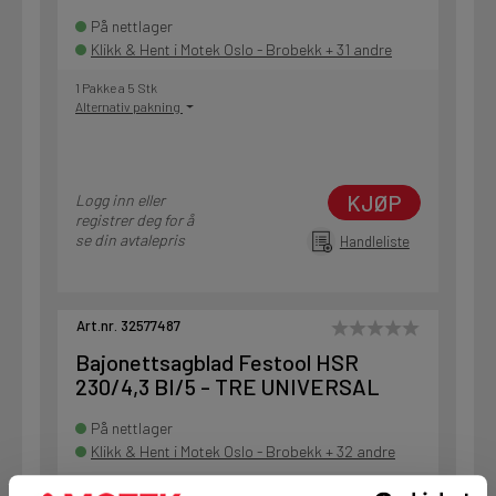
På nettlager
Klikk & Hent i Motek Oslo - Brobekk + 31 andre
1 Pakke a 5 Stk
Alternativ pakning
KJØP
Logg inn eller
registrer deg for å
se din avtalepris
Handleliste
Art.nr. 32577487
Bajonettsagblad Festool HSR
230/4,3 BI/5 - TRE UNIVERSAL
På nettlager
Klikk & Hent i Motek Oslo - Brobekk + 32 andre
1 Pakke a 5 Stk