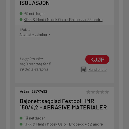
ISOLASJON
På nettlager
Klikk & Hent i Motek Oslo - Brobekk + 33 andre
1 Pakke
Alternativ pakning
KJØP
Logg inn eller
registrer deg for å
se din avtalepris
Handleliste
Art.nr. 32577492
Bajonettsagblad Festool HMR
150/4,2 - ABRASIVE MATERIALER
På nettlager
Klikk & Hent i Motek Oslo - Brobekk + 32 andre