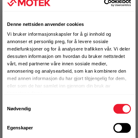
Alternativ pakning
Denne nettsiden anvender cookies
KJØP
Logg inn eller
Vi bruker informasjonskapsler for å gi innhold og
registrer deg for å
se din avtalepris
Handleliste
annonser et personlig preg, for å levere sosiale
mediefunksjoner og for å analysere trafikken vår. Vi deler
dessuten informasjon om hvordan du bruker nettstedet
vårt, med partnerne våre innen sosiale medier,
Art.nr. 32577488
annonsering og analysearbeid, som kan kombinere den
Bajonettsagblad Festool HSR
med annen informasjon du har gjort tilgjengelig for dem,
305/4,3 BI/5 - TRE UNIVERSAL
eller som de har samlet inn gjennom din bruk av
På nettlager
tjenestene deres.
Klikk & Hent i Motek Oslo - Brobekk + 32 andre
Samtykkevalg
Nødvendig
1 Pakke a 5 Stk
Alternativ pakning
Egenskaper