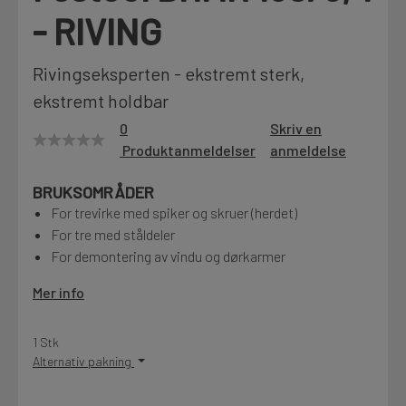
- RIVING
Motek
Rivingseksperten - ekstremt sterk,
ekstremt holdbar
Finn butikk
0
Skriv en
Kontakt og åpningstider
Produktanmeldelser
anmeldelse
BRUKSOMRÅDER
Kontakt
For trevirke med spiker og skruer (herdet)
Fra rådgivning til sporing av ordre
For tre med ståldeler
For demontering av vindu og dørkarmer
Kampanjer
Mer info
Kvalitetsprodukter til ekstra gode priser
1 Stk
Alternativ pakning
Produktnyheter
Siste nytt om dine favorittprodukter