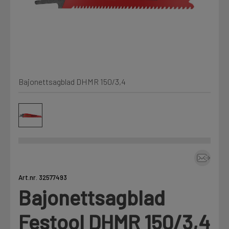
Min Fleet
NYHET
Kjemi, vindsperre og branntetting
Mine henvendelser
Installasjon
Bajonettsagblad DHMR 150/3,4
Annet
Prislister
Firmainformasjon
Tjenester
Prosjekter
Art.nr. 32577493
Bajonettsagblad
Fag
LOGG UT
Festool DHMR 150/3,4