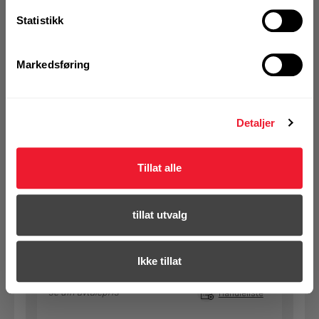
KJØP
Logg inn eller
registrer deg for å
Statistikk
se din avtalepris
Handleliste
Markedsføring
Art.nr. 32577489
Bajonettsagblad Festool HSR
Detaljer
150/1,6 BI/5 - METALL
På nettlager
Tillat alle
Klikk & Hent i Motek Oslo - Brobekk + 31 andre
1 Pakke a 5 Stk
Alternativ pakning
tillat utvalg
Ikke tillat
KJØP
Logg inn eller
registrer deg for å
se din avtalepris
Handleliste