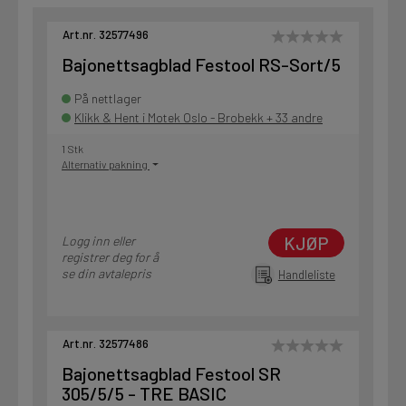
Art.nr. 32577496
Bajonettsagblad Festool RS-Sort/5
På nettlager
Klikk & Hent i Motek Oslo - Brobekk + 33 andre
1 Stk
Alternativ pakning
KJØP
Logg inn eller
registrer deg for å
se din avtalepris
Handleliste
Art.nr. 32577486
Bajonettsagblad Festool SR
305/5/5 - TRE BASIC