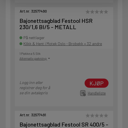
Art.nr. 32577490
Bajonettsagblad Festool HSR
230/1,6 BI/5 - METALL
På nettlager
Klikk & Hent i Motek Oslo - Brobekk + 32 andre
1 Pakke a 5 Stk
Alternativ pakning
KJØP
Logg inn eller
registrer deg for å
se din avtalepris
Handleliste
Art.nr. 32577491
Bajonettsagblad Festool SR 400/5 -