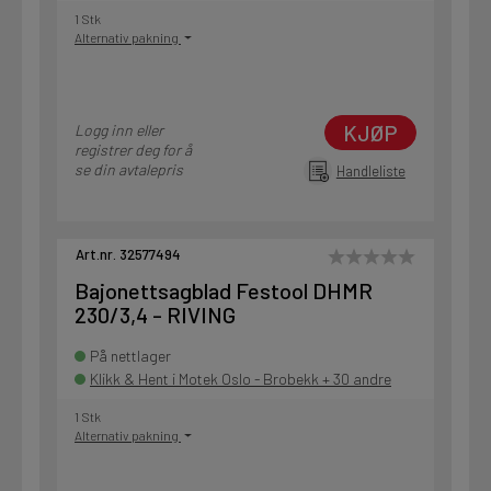
1 Stk
Alternativ pakning
KJØP
Logg inn eller
registrer deg for å
se din avtalepris
Handleliste
Art.nr. 32577494
Bajonettsagblad Festool DHMR
230/3,4 - RIVING
På nettlager
Klikk & Hent i Motek Oslo - Brobekk + 30 andre
1 Stk
Alternativ pakning