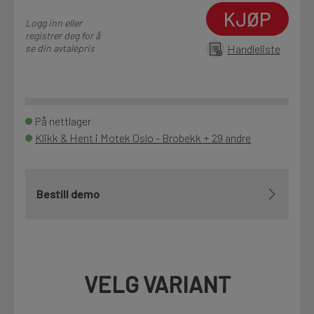
KJØP
Logg inn eller
registrer deg for å
se din avtalepris
Handleliste
På nettlager
Klikk & Hent i Motek Oslo - Brobekk + 29 andre
Bestill demo
VELG VARIANT