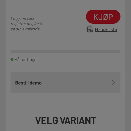
KJØP
Logg inn eller
registrer deg for å
se din avtalepris
Handleliste
På nettlager
Bestill demo
VELG VARIANT