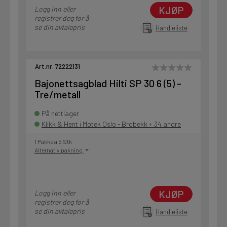
KJØP
Logg inn eller
registrer deg for å
se din avtalepris
Handleliste
Art.nr. 72222131
Bajonettsagblad Hilti SP 30 6 (5) -
Tre/metall
På nettlager
Klikk & Hent i Motek Oslo - Brobekk + 34 andre
1 Pakke a 5 Stk
Alternativ pakning
KJØP
Logg inn eller
registrer deg for å
se din avtalepris
Handleliste