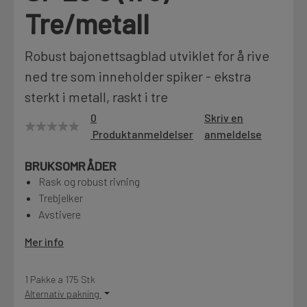
Tre/metall
Motek
Robust bajonettsagblad utviklet for å rive
ned tre som inneholder spiker - ekstra
Finn butikk
sterkt i metall, raskt i tre
Kontakt og åpningstider
0
Skriv en
Produktanmeldelser
anmeldelse
Kontakt
BRUKSOMRÅDER
Fra rådgivning til sporing av ordre
Rask og robust rivning
Trebjelker
Avstivere
Kampanjer
Kvalitetsprodukter til ekstra gode priser
Mer info
1 Pakke a 175 Stk
Produktnyheter
Alternativ pakning
Siste nytt om dine favorittprodukter