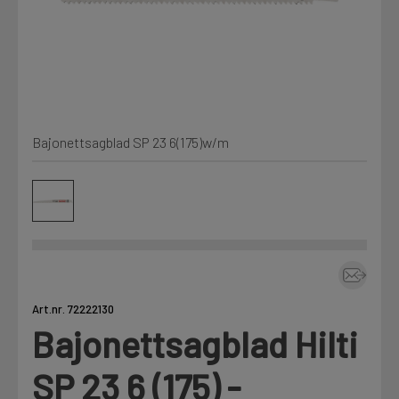
Min Fleet
NYHET
Kjemi, vindsperre og branntetting
Mine henvendelser
Installasjon
Bajonettsagblad SP 23 6(175)w/m
Annet
Prislister
Firmainformasjon
Tjenester
Prosjekter
Art.nr. 72222130
Bajonettsagblad Hilti
Fag
LOGG UT
SP 23 6 (175) -