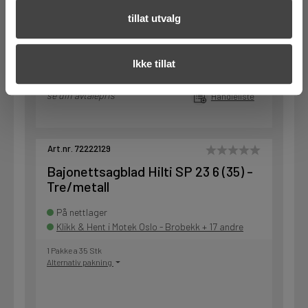
1 Pakke a 5 Stk
Alternativ pakning
tillat utvalg
Ikke tillat
KJØP
Logg inn eller
registrer deg for å
se din avtalepris
Handleliste
Art.nr. 72222129
Bajonettsagblad Hilti SP 23 6 (35) -
Tre/metall
På nettlager
Klikk & Hent i Motek Oslo - Brobekk + 17 andre
1 Pakke a 35 Stk
Alternativ pakning