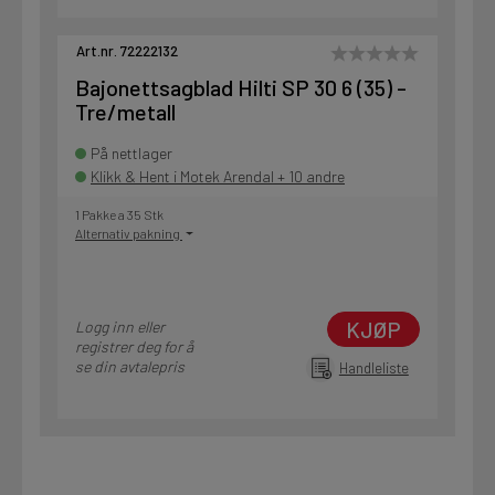
Art.nr. 72222132
Bajonettsagblad Hilti SP 30 6 (35) -
Tre/metall
På nettlager
Klikk & Hent i Motek Arendal + 10 andre
1 Pakke a 35 Stk
Alternativ pakning
KJØP
Logg inn eller
registrer deg for å
se din avtalepris
Handleliste