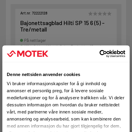
Art.nr. 72222128
Bajonettsagblad Hilti SP 15 6 (5) -
Tre/metall
På nettlager
Klikk & Hent i Motek Oslo - Brobekk + 18 andre
1 Pakke a 5 Stk
Alternativ pakning
Denne nettsiden anvender cookies
Vi bruker informasjonskapsler for å gi innhold og
KJØP
Logg inn eller
annonser et personlig preg, for å levere sosiale
registrer deg for å
se din avtalepris
Handleliste
mediefunksjoner og for å analysere trafikken vår. Vi deler
dessuten informasjon om hvordan du bruker nettstedet
vårt, med partnerne våre innen sosiale medier,
annonsering og analysearbeid, som kan kombinere den
Art.nr. 72222125
med annen informasjon du har gjort tilgjengelig for dem,
Bajonettsagblad Hilti SP 15 6 (35) -