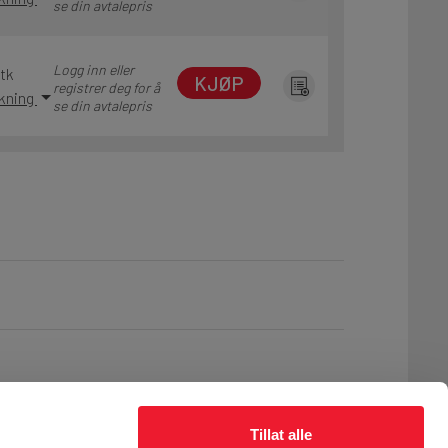
se din avtalepris
Logg inn eller
Stk
KJØP
registrer deg for å
akning
se din avtalepris
Tillat alle