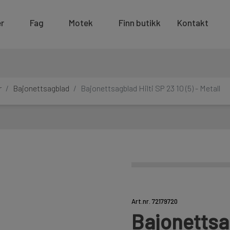
r
Fag
Motek
Finn butikk
Kontakt
r
Bajonettsagblad
Bajonettsagblad Hilti SP 23 10 (5) - Metall
Art.nr. 72179720
Bajonettsag