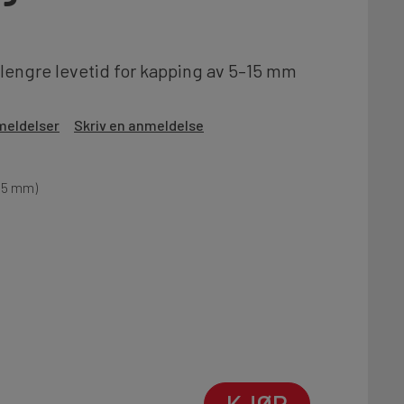
engre levetid for kapping av 5–15 mm
meldelser
Skriv en anmeldelse
-15 mm)
KJØP