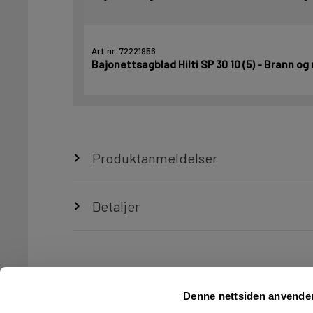
Art.nr. 72221956
Bajonettsagblad Hilti SP 30 10 (5) - Brann og
Produktanmeldelser
Detaljer
Denne nettsiden anvende