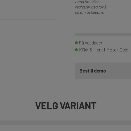
Logg inn eller
registrer deg for å
se din avtalepris
På nettlager
Klikk & Hent i Motek Oslo 
Bestill demo
VELG VARIANT