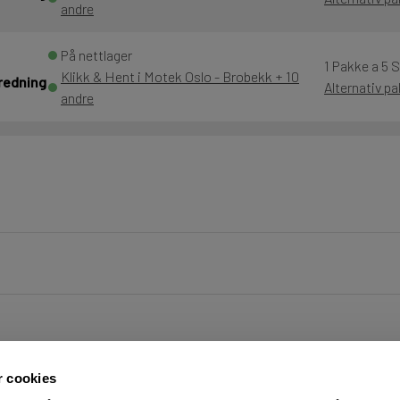
andre
På nettlager
1 Pakke a 5 
Klikk & Hent i Motek Oslo - Brobekk + 10
 redning
Alternativ p
andre
r cookies