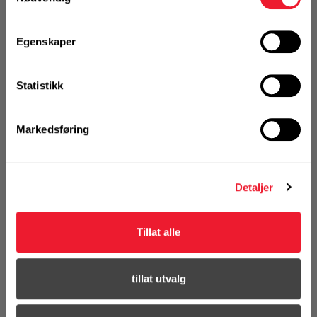
vårt sortiment
Egenskaper
Se hele sortimentet
Statistikk
Markedsføring
VELG VARIANT
Detaljer
Tillat alle
Art.nr. 72241997
Meisel sett Hilti TE-YPX
SM36+FM36 (4)
tillat utvalg
Ikke på nettlager
Klikk & Hent i Motek Ski