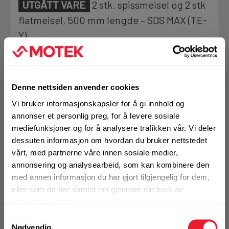
UTGÅTT VARE
2 stk. spissmeisel og 2 stk
Motek
flatmeisel, 500 mm lengde – SDS MAX (TE-
Y)
0
Skriv en
Finn butikk
Produktanmeldelser
anmeldelse
Kontakt og åpningstider
BRUKSOMRÅDER
Denne nettsiden anvender cookies
Åpninger og utvidelser
Vi bruker informasjonskapsler for å gi innhold og
Meisling og overflatearbeid
Kontakt
annonser et personlig preg, for å levere sosiale
Egnet for arbeid i mineraler som betong, armert betong,
Fra rådgivning til sporing av ordre
mediefunksjoner og for å analysere trafikken vår. Vi deler
murstein og myk stein
dessuten informasjon om hvordan du bruker nettstedet
Mer info
vårt, med partnerne våre innen sosiale medier,
Kampanjer
annonsering og analysearbeid, som kan kombinere den
Kvalitetsprodukter til ekstra gode priser
med annen informasjon du har gjort tilgjengelig for dem,
Utgått produkt
eller som de har samlet inn gjennom din bruk av
tjenestene deres.
Produktnyheter
Samtykkevalg
Denne varen finnes ikke lenger i
Siste nytt om dine favorittprodukter
Nødvendig