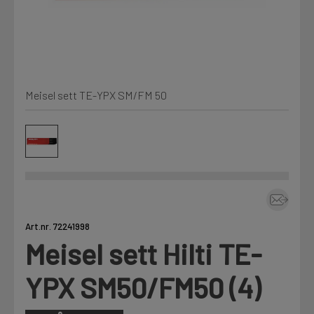
Kjemi, vindsperre og branntetting
Mine henvendelser
Installasjon
Meisel sett TE-YPX SM/FM 50
Prislister
Annet
Firmainformasjon
Tjenester
Prosjekter
Art.nr. 72241998
Meisel sett Hilti TE-
LOGG UT
Fag
YPX SM50/FM50 (4)