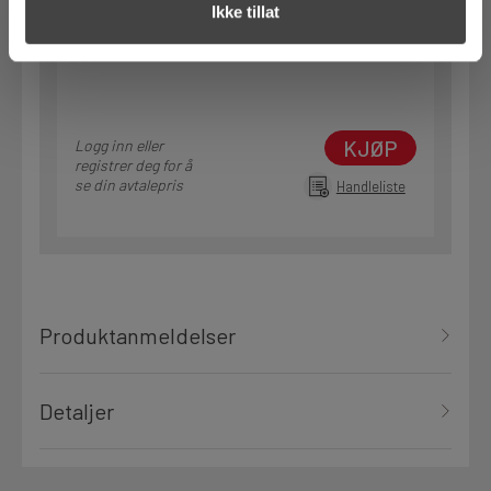
Ikke tillat
1 Pakke
Alternativ pakning
KJØP
Logg inn eller
registrer deg for å
se din avtalepris
Handleliste
Produktanmeldelser
Detaljer