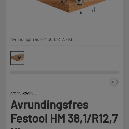
Kjemi, vindsperre og branntetting
Mine henvendelser
Installasjon
Avrundingsfres HM 38,1/R12,7 KL
Prislister
Annet
Firmainformasjon
Tjenester
Prosjekter
Art.nr. 32491016
Avrundingsfres
LOGG UT
Fag
Festool HM 38,1/R12,7