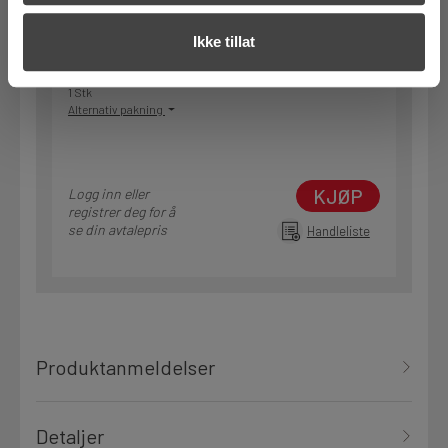
På nettlager
Ikke tillat
Klikk & Hent i Motek Oslo - Brobekk + 13 andre
1 Stk
Alternativ pakning
KJØP
Logg inn eller
registrer deg for å
se din avtalepris
Handleliste
Produktanmeldelser
Detaljer