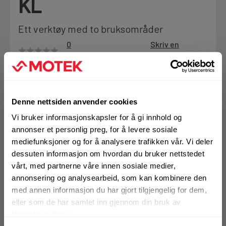
KL
Motek
Ett verktøy med to bruksområder
0
Skriv en
Produktanmeldelser
anmeldelse
Finn butikk
Kontakt og åpningstider
BRUKSOMRÅDER
Med det lille 9,5 mm kulelaget (inkludert i leveransen), kan
Denne nettsiden anvender cookies
fresen bygges om til en staff-fres
Kontakt
Mer info
Vi bruker informasjonskapsler for å gi innhold og
Fra rådgivning til sporing av ordre
annonser et personlig preg, for å levere sosiale
mediefunksjoner og for å analysere trafikken vår. Vi deler
1 Stk
Alternativ pakning
dessuten informasjon om hvordan du bruker nettstedet
Kampanjer
vårt, med partnerne våre innen sosiale medier,
Kvalitetsprodukter til ekstra gode priser
annonsering og analysearbeid, som kan kombinere den
KJØP
med annen informasjon du har gjort tilgjengelig for dem,
Logg inn eller
eller som de har samlet inn gjennom din bruk av
registrer deg for å
Produktnyheter
se din avtalepris
Handleliste
tjenestene deres.
Siste nytt om dine favorittprodukter