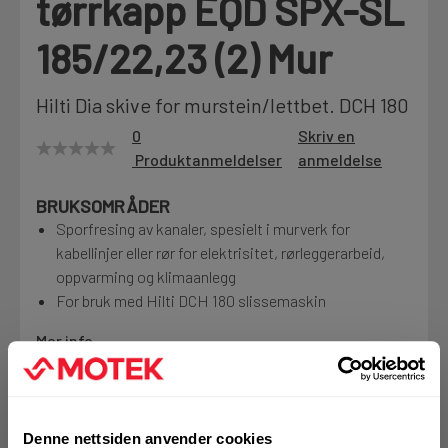
tørrkapp EQD SPX-SL
Motek
185/22,23 (2) Mur
Hilti Dia skive for murstein/lettbet. DCH 180
Finn butikk
0
Skriv en
Kontakt og åpningstider
Produktanmeldelser
anmeldelse
BRUKSOMRÅDER
Kontakt
Sporfresing av kanaler, spesielt i murverk for
Fra rådgivning til sporing av ordre
kabellinjer eller rør for elektrisitet, rørleggerarbeid,
oppvarming og klimaanlegg
For bruk med Hilti DCH 180 slissemaskin
Kampanjer
Mer info
Kvalitetsprodukter til ekstra gode priser
1 Pakke a 2 Stk
Alternativ pakning
Produktnyheter
Denne nettsiden anvender cookies
Siste nytt om dine favorittprodukter