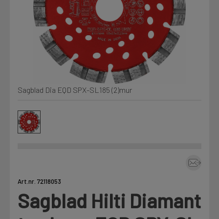
Min Fleet
NYHET
Kjemi, vindsperre og branntetting
Installasjon
Mine henvendelser
Annet
Sagblad Dia EQD SPX-SL185 (2)mur
Prislister
Firmainformasjon
Tjenester
Prosjekter
Art.nr. 72118053
Fag
Sagblad Hilti Diamant
LOGG UT