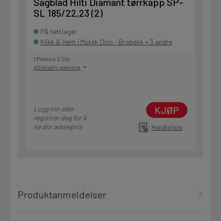
Sagblad Hilti Diamant tørrkapp SP-
SL 185/22,23 (2)
På nettlager
Klikk & Hent i Motek Oslo - Brobekk + 3 andre
1 Pakke a 2 Stk
Alternativ pakning
KJØP
Logg inn eller
registrer deg for å
se din avtalepris
Handleliste
Produktanmeldelser