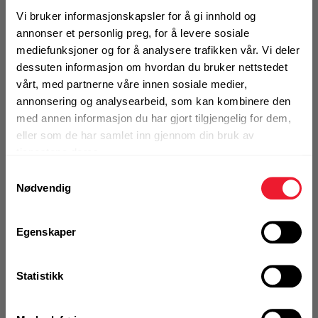
Vi bruker informasjonskapsler for å gi innhold og
KJØP
annonser et personlig preg, for å levere sosiale
Logg inn eller
registrer deg for å
mediefunksjoner og for å analysere trafikken vår. Vi deler
se din avtalepris
Handleliste
dessuten informasjon om hvordan du bruker nettstedet
vårt, med partnerne våre innen sosiale medier,
annonsering og analysearbeid, som kan kombinere den
med annen informasjon du har gjort tilgjengelig for dem,
Ikke på nettlager
eller som de har samlet inn gjennom din bruk av
Klikk & Hent i Motek Skien
tjenestene deres.
Samtykkevalg
Nødvendig
Bestill demo
Egenskaper
Statistikk
VELG VARIANT