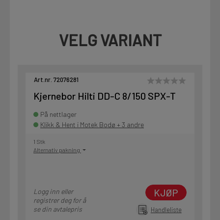
VELG VARIANT
Art.nr. 72076281
Kjernebor Hilti DD-C 8/150 SPX-T
På nettlager
Klikk & Hent i Motek Bodø + 3 andre
1 Stk
Alternativ pakning
KJØP
Logg inn eller
registrer deg for å
se din avtalepris
Handleliste