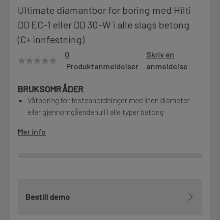
Ultimate diamantbor for boring med Hilti
Motek
DD EC-1 eller DD 30-W i alle slags betong
(C+ innfestning)
0
Skriv en
Finn butikk
Produktanmeldelser
anmeldelse
Kontakt og åpningstider
BRUKSOMRÅDER
Våtboring for festeanordninger med liten diameter
Kontakt
eller gjennomgåendehull i alle typer betong
Fra rådgivning til sporing av ordre
Mer info
Kampanjer
Kvalitetsprodukter til ekstra gode priser
Bestill demo
Produktnyheter
Siste nytt om dine favorittprodukter