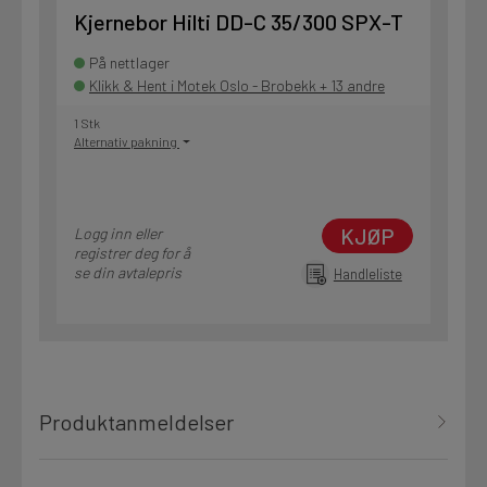
Kjernebor Hilti DD-C 35/300 SPX-T
På nettlager
Klikk & Hent i Motek Oslo - Brobekk + 13 andre
1 Stk
Alternativ pakning
KJØP
Logg inn eller
registrer deg for å
se din avtalepris
Handleliste
Produktanmeldelser