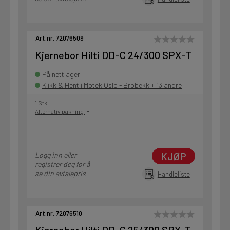
Art.nr. 72076509
Kjernebor Hilti DD-C 24/300 SPX-T
På nettlager
Klikk & Hent i Motek Oslo - Brobekk + 13 andre
1 Stk
Alternativ pakning
KJØP
Logg inn eller
registrer deg for å
se din avtalepris
Handleliste
Art.nr. 72076510