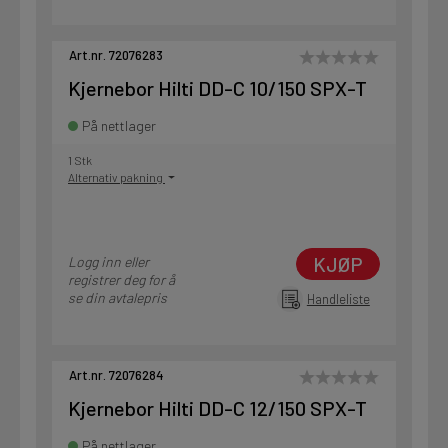
Art.nr. 72076283
Kjernebor Hilti DD-C 10/150 SPX-T
På nettlager
1 Stk
Alternativ pakning
KJØP
Logg inn eller
registrer deg for å
se din avtalepris
Handleliste
Art.nr. 72076284
Kjernebor Hilti DD-C 12/150 SPX-T
På nettlager