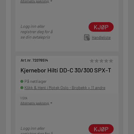
Alternativ pakning
KJØP
Logg inn eller
registrer deg for å
se din avtalepris
Handleliste
Art.nr. 72076514
Kjernebor Hilti DD-C 30/300 SPX-T
På nettlager
Klikk & Hent i Motek Oslo - Brobekk + 11 andre
1 Stk
Alternativ pakning
KJØP
Logg inn eller
registrer deg for å