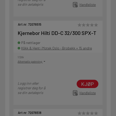
se din avtalepris
Handleliste
Art.nr. 72076515
Kjernebor Hilti DD-C 32/300 SPX-T
På nettlager
Klikk & Hent i Motek Oslo - Brobekk + 15 andre
1 Stk
Alternativ pakning
KJØP
Logg inn eller
registrer deg for å
se din avtalepris
Handleliste
Art.nr. 72076518