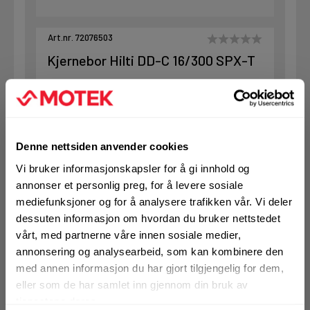
Art.nr. 72076503
Kjernebor Hilti DD-C 16/300 SPX-T
På nettlager
Klikk & Hent i Motek Oslo - Brobekk + 17 andre
1 Stk
Alternativ pakning
Denne nettsiden anvender cookies
Vi bruker informasjonskapsler for å gi innhold og
annonser et personlig preg, for å levere sosiale
KJØP
Logg inn eller
mediefunksjoner og for å analysere trafikken vår. Vi deler
registrer deg for å
dessuten informasjon om hvordan du bruker nettstedet
se din avtalepris
Handleliste
vårt, med partnerne våre innen sosiale medier,
annonsering og analysearbeid, som kan kombinere den
med annen informasjon du har gjort tilgjengelig for dem,
Art.nr. 72076504
eller som de har samlet inn gjennom din bruk av
Kjernebor Hilti DD-C 18/300 SPX-T
tjenestene deres.