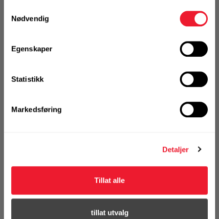
På nettlager
Samtykkevalg
Nødvendig
Klikk & Hent i Motek Oslo - Brobekk + 15 andre
1 Stk
Alternativ pakning
Egenskaper
Statistikk
KJØP
Logg inn eller
registrer deg for å
se din avtalepris
Handleliste
Markedsføring
Art.nr. 72076507
Detaljer
Kjernebor Hilti DD-C 20/300 SPX-T
På nettlager
Tillat alle
Klikk & Hent i Motek Oslo - Brobekk + 12 andre
1 Stk
Alternativ pakning
tillat utvalg