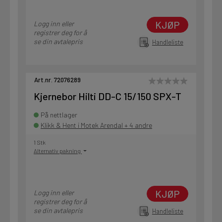
KJØP
Logg inn eller
registrer deg for å
se din avtalepris
Handleliste
Art.nr. 72076289
Kjernebor Hilti DD-C 15/150 SPX-T
På nettlager
Klikk & Hent i Motek Arendal + 4 andre
1 Stk
Alternativ pakning
KJØP
Logg inn eller
registrer deg for å
se din avtalepris
Handleliste