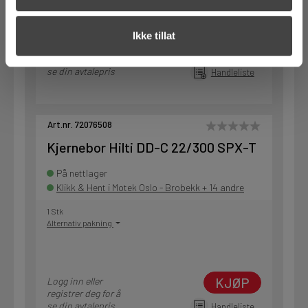
Ikke tillat
KJØP
Logg inn eller
registrer deg for å
se din avtalepris
Handleliste
Art.nr. 72076508
Kjernebor Hilti DD-C 22/300 SPX-T
På nettlager
Klikk & Hent i Motek Oslo - Brobekk + 14 andre
1 Stk
Alternativ pakning
KJØP
Logg inn eller
registrer deg for å
se din avtalepris
Handleliste