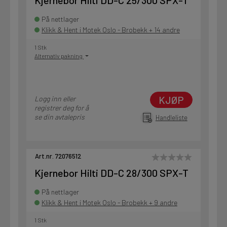
Kjernebor Hilti DD-C 25/300 SPX-T
På nettlager
Klikk & Hent i Motek Oslo - Brobekk + 14 andre
1 Stk
Alternativ pakning
KJØP
Logg inn eller
registrer deg for å
se din avtalepris
Handleliste
Art.nr. 72076512
Kjernebor Hilti DD-C 28/300 SPX-T
På nettlager
Klikk & Hent i Motek Oslo - Brobekk + 9 andre
1 Stk