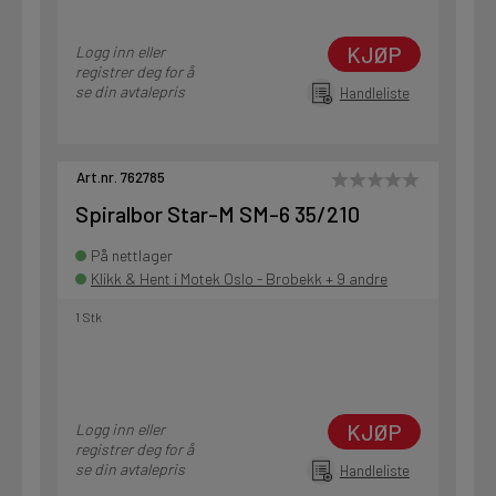
KJØP
Logg inn eller
registrer deg for å
se din avtalepris
Handleliste
Art.nr. 762785
Spiralbor Star-M SM-6 35/210
På nettlager
Klikk & Hent i Motek Oslo - Brobekk + 9 andre
1 Stk
KJØP
Logg inn eller
registrer deg for å
se din avtalepris
Handleliste