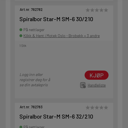
Art.nr. 762782
Spiralbor Star-M SM-6 30/210
På nettlager
Klikk & Hent i Motek Oslo - Brobekk + 3 andre
1 Stk
KJØP
Logg inn eller
registrer deg for å
se din avtalepris
Handleliste
Art.nr. 762783
Spiralbor Star-M SM-6 32/210
På nettlager