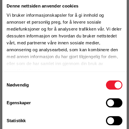
Denne nettsiden anvender cookies
1 Stk
Vi bruker informasjonskapsler for å gi innhold og
annonser et personlig preg, for å levere sosiale
mediefunksjoner og for å analysere trafikken vår. Vi deler
dessuten informasjon om hvordan du bruker nettstedet
KJØP
Logg inn eller
vårt, med partnerne våre innen sosiale medier,
registrer deg for å
se din avtalepris
Handleliste
annonsering og analysearbeid, som kan kombinere den
med annen informasjon du har gjort tilgjengelig for dem,
eller som de har samlet inn gjennom din bruk av
tjenestene deres.
Art.nr. 762780
Samtykkevalg
Spiralbor Star-M SM-6 26/210
Nødvendig
På nettlager
Klikk & Hent i Motek Oslo - Brobekk + 5 andre
Egenskaper
1 Stk
Statistikk