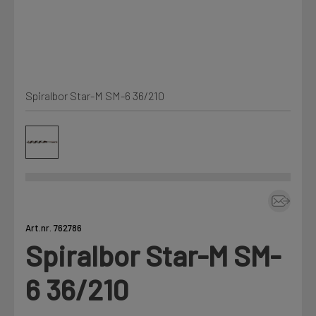
Kjemi, vindsperre og branntetting
Mine henvendelser
Installasjon
Spiralbor Star-M SM-6 36/210
Prislister
Annet
Firmainformasjon
Tjenester
Prosjekter
Art.nr. 762786
Spiralbor Star-M SM-
LOGG UT
Fag
6 36/210