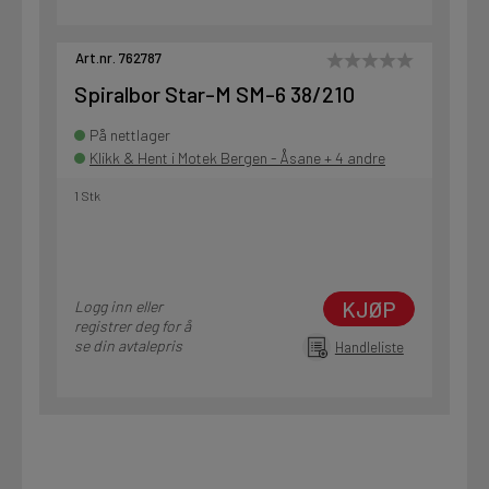
Art.nr. 762787
Spiralbor Star-M SM-6 38/210
På nettlager
Klikk & Hent i Motek Bergen - Åsane + 4 andre
1 Stk
KJØP
Logg inn eller
registrer deg for å
se din avtalepris
Handleliste