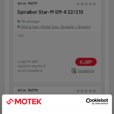
Art.nr. 762777
Spiralbor Star-M SM-6 22/210
På nettlager
Klikk & Hent i Motek Oslo - Brobekk + 19 andre
1 Stk
KJØP
Logg inn eller
registrer deg for å
se din avtalepris
Handleliste
Art.nr. 762779
Spiralbor Star-M SM-6 25/210
På nettlager
Klikk & Hent i Motek Oslo - Brobekk + 11 andre