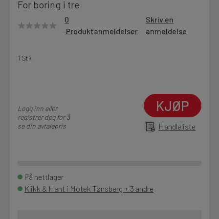
For boring i tre
Motek
0
Skriv en
Produktanmeldelser
anmeldelse
Finn butikk
1 Stk
Kontakt og åpningstider
KJØP
Kontakt
Logg inn eller
registrer deg for å
Fra rådgivning til sporing av ordre
se din avtalepris
Handleliste
Kampanjer
Kvalitetsprodukter til ekstra gode priser
På nettlager
Klikk & Hent i Motek Tønsberg + 3 andre
Produktnyheter
Siste nytt om dine favorittprodukter