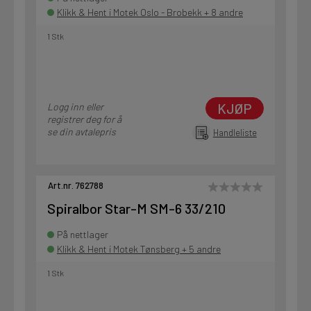
Klikk & Hent i Motek Oslo - Brobekk + 8 andre
1 Stk
KJØP
Logg inn eller
registrer deg for å
se din avtalepris
Handleliste
Art.nr. 762788
Spiralbor Star-M SM-6 33/210
På nettlager
Klikk & Hent i Motek Tønsberg + 5 andre
1 Stk