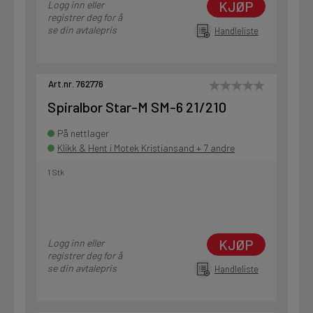
KJØP
Logg inn eller
registrer deg for å
se din avtalepris
Handleliste
Art.nr. 762776
Spiralbor Star-M SM-6 21/210
På nettlager
Klikk & Hent i Motek Kristiansand + 7 andre
1 Stk
KJØP
Logg inn eller
registrer deg for å
se din avtalepris
Handleliste