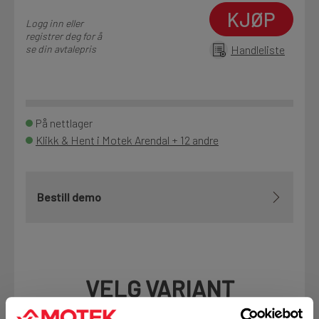
KJØP
Logg inn eller
registrer deg for å
se din avtalepris
Handleliste
På nettlager
Klikk & Hent i Motek Arendal + 12 andre
Bestill demo
VELG VARIANT