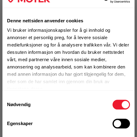
Art.nr. 32492523
Denne nettsiden anvender cookies
Borforsenker Festool BSTA HS D
3,5 CE
Vi bruker informasjonskapsler for å gi innhold og
annonser et personlig preg, for å levere sosiale
På nettlager
mediefunksjoner og for å analysere trafikken vår. Vi deler
Klikk & Hent i Motek Oslo - Brobekk + 25 andre
dessuten informasjon om hvordan du bruker nettstedet
1 Stk
vårt, med partnerne våre innen sosiale medier,
Alternativ pakning
annonsering og analysearbeid, som kan kombinere den
med annen informasjon du har gjort tilgjengelig for dem,
eller som de har samlet inn gjennom din bruk av
KJØP
Logg inn eller
tjenestene deres.
registrer deg for å
Samtykkevalg
se din avtalepris
Handleliste
Nødvendig
Art.nr. 32492524
Egenskaper
Borforsenker Festool BSTA HS D