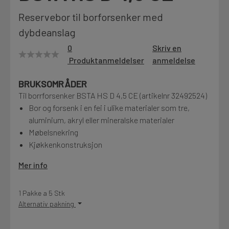
Motek
Reservebor til borforsenker med
dybdeanslag
0
Skriv en
Produktanmeldelser
anmeldelse
Finn butikk
Kontakt og åpningstider
BRUKSOMRÅDER
Til borrforsenker BSTA HS D 4,5 CE (artikelnr 32492524)
Bor og forsenk i en fei i ulike materialer som tre,
Kontakt
aluminium, akryl eller mineralske materialer
Fra rådgivning til sporing av ordre
Møbelsnekring
Kjøkkenkonstruksjon
Kampanjer
Mer info
Kvalitetsprodukter til ekstra gode priser
1 Pakke a 5 Stk
Alternativ pakning
Produktnyheter
Siste nytt om dine favorittprodukter