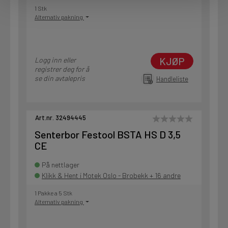
1 Stk
Alternativ pakning
KJØP
Logg inn eller
registrer deg for å
se din avtalepris
Handleliste
Art.nr. 32494445
Senterbor Festool BSTA HS D 3,5
CE
På nettlager
Klikk & Hent i Motek Oslo - Brobekk + 16 andre
1 Pakke a 5 Stk
Alternativ pakning