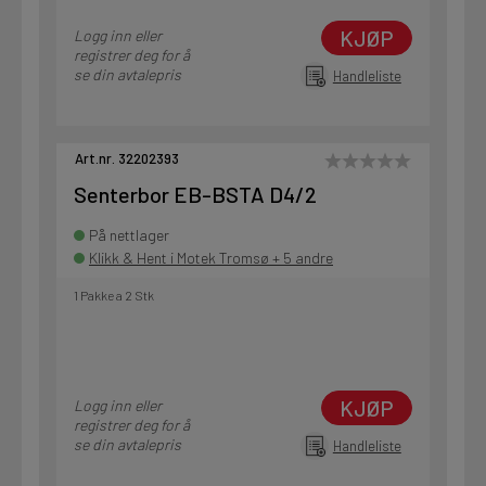
KJØP
Logg inn eller
registrer deg for å
se din avtalepris
Handleliste
Art.nr. 32202393
Senterbor EB-BSTA D4/2
På nettlager
Klikk & Hent i Motek Tromsø + 5 andre
1 Pakke a 2 Stk
KJØP
Logg inn eller
registrer deg for å
se din avtalepris
Handleliste