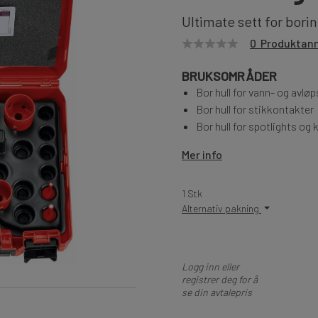
Ultimate sett for borin
0 Produktan
BRUKSOMRÅDER
Bor hull for vann- og avløp
Bor hull for stikkontakter
Bor hull for spotlights og 
Mer info
1 Stk
Alternativ pakning
Logg inn eller
registrer deg for å
se din avtalepris