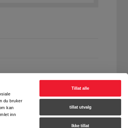
Tillat alle
osiale
n du bruker
tillat utvalg
som kan
mlet inn
Ikke tillat