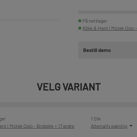
På nettlager
Klikk & Hent i Motek Oslo -
Bestill demo
VELG VARIANT
ger
1 Stk
ent i Motek Oslo - Brobekk + 17 andre
Alternativ pakning