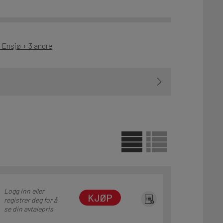
 Ensjø + 3 andre
Logg inn eller
KJØP
registrer deg for å
se din avtalepris