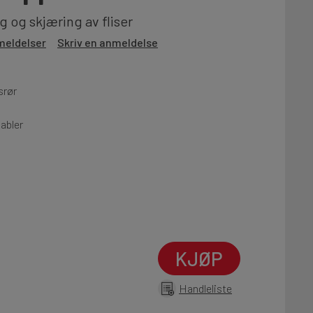
g og skjæring av fliser
meldelser
Skriv en anmeldelse
srør
kabler
KJØP
Handleliste