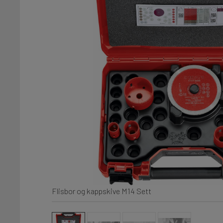
Flisbor og kappskive M14 Sett