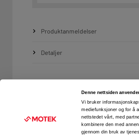
Produktanmeldelser
Detaljer
Denne nettsiden anvende
Vi bruker informasjonskapsl
mediefunksjoner og for å a
nettstedet vårt, med part
TJENESTER
FIRMAINFORMASJON
kombinere den med annen in
Ingeniørtjenester
KUNDESERVICE
gjennom din bruk av tjene
Verksted og service
FINN BUTIKK