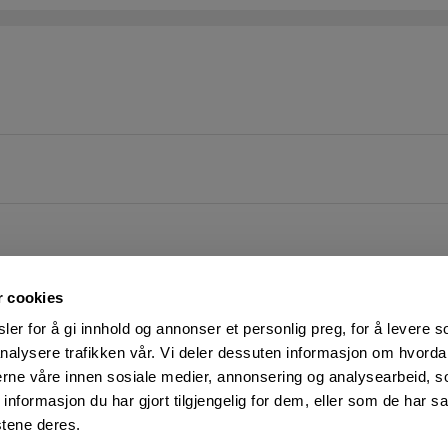
r cookies
er for å gi innhold og annonser et personlig preg, for å levere s
nalysere trafikken vår. Vi deler dessuten informasjon om hvorda
nerne våre innen sosiale medier, annonsering og analysearbeid, 
FØLG OSS PÅ
KUNDESERVICE:
formasjon du har gjort tilgjengelig for dem, eller som de har sa
Man-Fre: 07:00 - 16:00
Facebook
stene deres.
23 05 25 00
YouTube