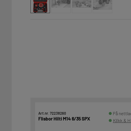
På nettla
Art.nr. 72238260
Flisbor Hilti M14 6/35 SPX
Klikk & H