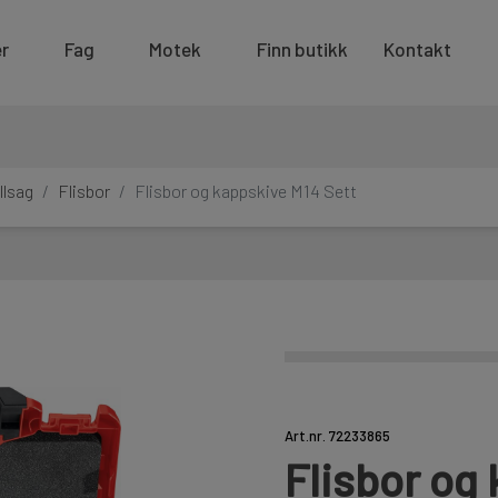
r
Fag
Motek
Finn butikk
Kontakt
llsag
Flisbor
Flisbor og kappskive M14 Sett
Art.nr. 72233865
Flisbor og