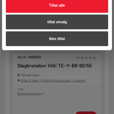
1 Stk
Tillat alle
Alternativ pakning
tillat utvalg
KJØP
Logg inn eller
registrer deg for å
se din avtalepris
Handleliste
Ikke tillat
Art.nr. 72006312
Slagkronebor Hilti TE-Y-BK 90/55
På nettlager
Klikk & Hent i Motek Kristiansand + 3 andre
1 Stk
Alternativ pakning