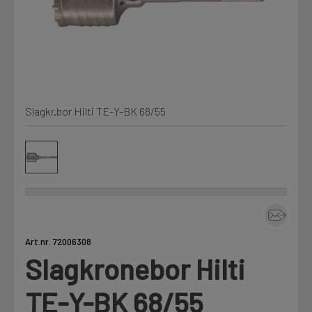
Min Fleet
NYHET
Kjemi, vindsperre og branntetting
Mine henvendelser
Installasjon
Slagkr.bor Hilti TE-Y-BK 68/55
Annet
Prislister
Firmainformasjon
Tjenester
Prosjekter
Art.nr. 72006308
Slagkronebor Hilti
Fag
LOGG UT
TE-Y-BK 68/55