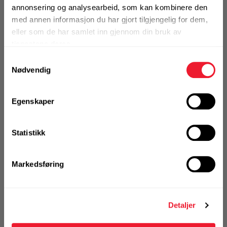
annonsering og analysearbeid, som kan kombinere den
Slagkronebor Hilti TE-Y-BK 50/55
med annen informasjon du har gjort tilgjengelig for dem,
På nettlager
eller som de har samlet inn gjennom din bruk av
Klikk & Hent i Motek Oslo - Ensjø + 3 andre
tjenestene deres.
Samtykkevalg
1 Stk
Alternativ pakning
Nødvendig
Egenskaper
KJØP
Logg inn eller
registrer deg for å
se din avtalepris
Handleliste
Statistikk
Markedsføring
Art.nr. 72006310
Slagkronebor Hilti TE-Y-BK 82/55
På nettlager
Detaljer
Klikk & Hent i Motek Kristiansand + 1 andre