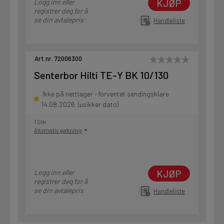
KJØP
Logg inn eller
registrer deg for å
se din avtalepris
Handleliste
Art.nr. 72006300
Senterbor Hilti TE-Y BK 10/130
Ikke på nettlager - forventet sendingsklare
14.08.2026 (usikker dato)
1 Stk
Alternativ pakning
KJØP
Logg inn eller
registrer deg for å
se din avtalepris
Handleliste