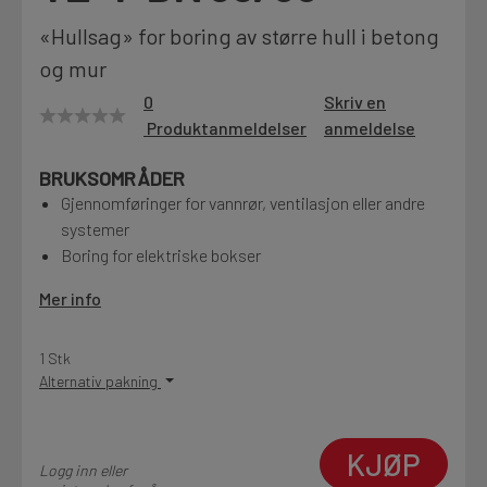
Motek
«Hullsag» for boring av større hull i betong
og mur
0
Skriv en
Produktanmeldelser
anmeldelse
Finn butikk
Kontakt og åpningstider
BRUKSOMRÅDER
Gjennomføringer for vannrør, ventilasjon eller andre
systemer
Kontakt
Boring for elektriske bokser
Fra rådgivning til sporing av ordre
Mer info
Kampanjer
1 Stk
Kvalitetsprodukter til ekstra gode priser
Alternativ pakning
Produktnyheter
KJØP
Logg inn eller
Siste nytt om dine favorittprodukter