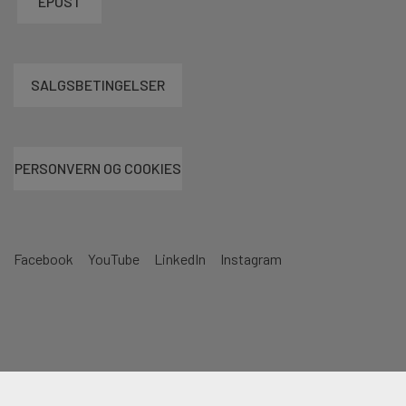
EPOST
SALGSBETINGELSER
PERSONVERN OG COOKIES
Facebook
YouTube
LinkedIn
Instagram