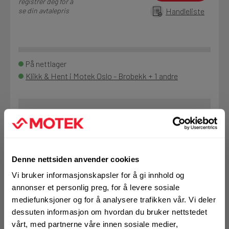
registrer deg for å
se din avtalepris
Handleliste
På nettlager
Klikk & Hent i Motek Oslo - Brobekk + 1 andre
Bestill demo
Denne nettsiden anvender cookies
Vi bruker informasjonskapsler for å gi innhold og
VELG VARIANT
annonser et personlig preg, for å levere sosiale
mediefunksjoner og for å analysere trafikken vår. Vi deler
dessuten informasjon om hvordan du bruker nettstedet
Art.nr. 72006304
vårt, med partnerne våre innen sosiale medier,