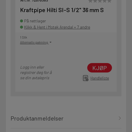
Art.nr. 72070383
Kraftpipe Hilti SI-S 1/2" 36 mm S
På nettlager
Klikk & Hent i Motek Arendal + 7 andre
1 Stk
Alternativ pakning
KJØP
Logg inn eller
registrer deg for å
se din avtalepris
Handleliste
Produktanmeldelser