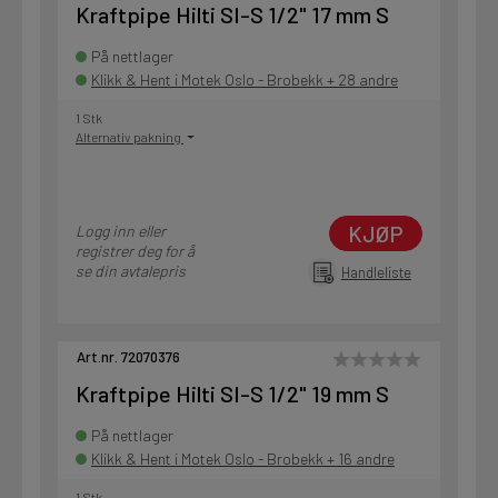
Kraftpipe Hilti SI-S 1/2" 17 mm S
På nettlager
Klikk & Hent i Motek Oslo - Brobekk + 28 andre
1 Stk
Alternativ pakning
KJØP
Logg inn eller
registrer deg for å
se din avtalepris
Handleliste
Art.nr. 72070376
Kraftpipe Hilti SI-S 1/2" 19 mm S
På nettlager
Klikk & Hent i Motek Oslo - Brobekk + 16 andre
1 Stk