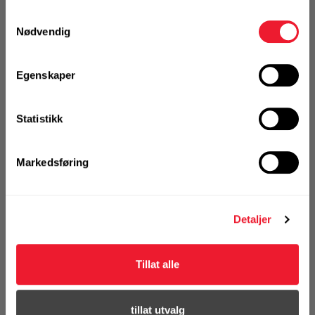
Samtykkevalg
Nødvendig
KJØP
Logg inn eller
registrer deg for å
Egenskaper
se din avtalepris
Handleliste
Statistikk
Art.nr. 72070372
Kraftpipe Hilti SI-S 1/2" 15 mm S
Markedsføring
På nettlager
Klikk & Hent i Motek Oslo - Brobekk + 33 andre
Detaljer
1 Stk
Alternativ pakning
Tillat alle
KJØP
Logg inn eller
registrer deg for å
tillat utvalg