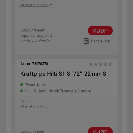
Alternativ pakning
KJØP
Logg inn eller
registrer deg for å
se din avtalepris
Handleliste
Art.nr. 72070378
Kraftpipe Hilti SI-S 1/2"-22 mm S
På nettlager
Klikk & Hent i Motek Tromsø + 4 andre
1 Stk
Alternativ pakning
KJØP
Logg inn eller