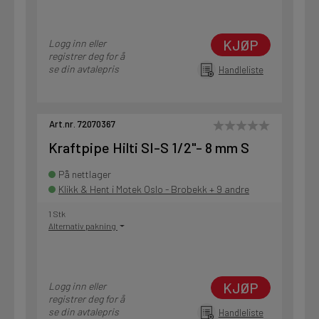
KJØP
Logg inn eller
registrer deg for å
se din avtalepris
Handleliste
Art.nr. 72070367
Kraftpipe Hilti SI-S 1/2"- 8 mm S
På nettlager
Klikk & Hent i Motek Oslo - Brobekk + 9 andre
1 Stk
Alternativ pakning
KJØP
Logg inn eller
registrer deg for å
se din avtalepris
Handleliste