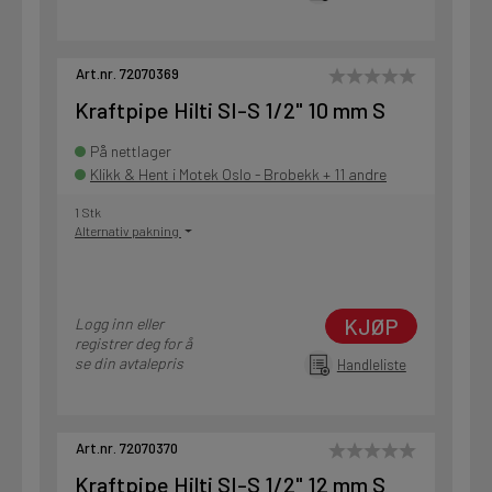
Art.nr. 72070369
Kraftpipe Hilti SI-S 1/2" 10 mm S
På nettlager
Klikk & Hent i Motek Oslo - Brobekk + 11 andre
1 Stk
Alternativ pakning
KJØP
Logg inn eller
registrer deg for å
se din avtalepris
Handleliste
Art.nr. 72070370
Kraftpipe Hilti SI-S 1/2" 12 mm S