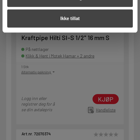
se din avtalepris
Handleliste
Ikke tillat
Art.nr. 72070373
Kraftpipe Hilti SI-S 1/2" 16 mm S
På nettlager
Klikk & Hent i Motek Hamar + 2 andre
1 Stk
Alternativ pakning
KJØP
Logg inn eller
registrer deg for å
se din avtalepris
Handleliste
Art.nr. 72070374