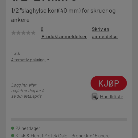
Motek
1/2 "slaghylse kort(40 mm) for skruer og
ankere
0
Skriv en
Produktanmeldelser
anmeldelse
Finn butikk
Kontakt og åpningstider
1 Stk
Alternativ pakning
Kontakt
Fra rådgivning til sporing av ordre
KJØP
Logg inn eller
registrer deg for å
se din avtalepris
Handleliste
Kampanjer
Kvalitetsprodukter til ekstra gode priser
På nettlager
Produktnyheter
Klikk & Hent i Motek Oslo - Brobekk + 15 andre
Siste nytt om dine favorittprodukter