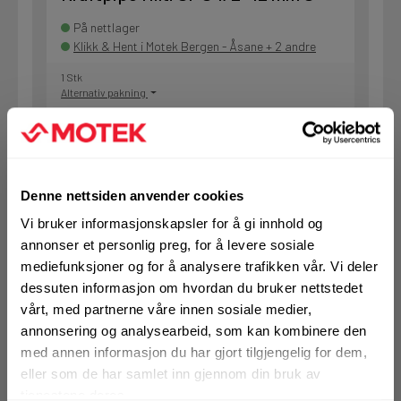
På nettlager
Klikk & Hent i Motek Bergen - Åsane + 2 andre
1 Stk
Alternativ pakning
KJØP
Logg inn eller
registrer deg for å
Denne nettsiden anvender cookies
se din avtalepris
Handleliste
Vi bruker informasjonskapsler for å gi innhold og
annonser et personlig preg, for å levere sosiale
mediefunksjoner og for å analysere trafikken vår. Vi deler
Art.nr. 72070371
dessuten informasjon om hvordan du bruker nettstedet
Kraftpipe Hilti SI-S 1/2" 13 mm S
vårt, med partnerne våre innen sosiale medier,
annonsering og analysearbeid, som kan kombinere den
På nettlager
Klikk & Hent i Motek Oslo - Brobekk + 29 andre
med annen informasjon du har gjort tilgjengelig for dem,
eller som de har samlet inn gjennom din bruk av
1 Stk
tjenestene deres.
Alternativ pakning