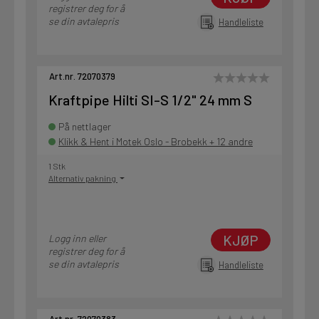
registrer deg for å
se din avtalepris
Handleliste
Art.nr. 72070379
Kraftpipe Hilti SI-S 1/2" 24 mm S
På nettlager
Klikk & Hent i Motek Oslo - Brobekk + 12 andre
1 Stk
Alternativ pakning
KJØP
Logg inn eller
registrer deg for å
se din avtalepris
Handleliste