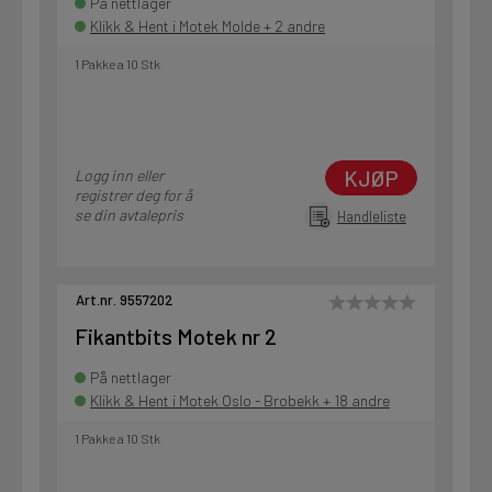
På nettlager
Klikk & Hent i Motek Molde + 2 andre
1 Pakke a 10 Stk
KJØP
Logg inn eller
registrer deg for å
se din avtalepris
Handleliste
Art.nr. 9557202
Fikantbits Motek nr 2
På nettlager
Klikk & Hent i Motek Oslo - Brobekk + 18 andre
1 Pakke a 10 Stk