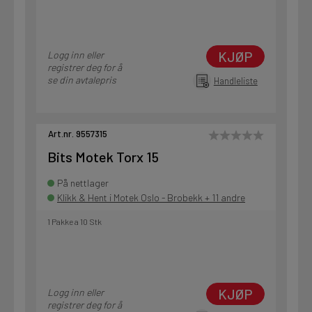
KJØP
Logg inn eller
registrer deg for å
se din avtalepris
Handleliste
Art.nr. 9557315
Bits Motek Torx 15
På nettlager
Klikk & Hent i Motek Oslo - Brobekk + 11 andre
1 Pakke a 10 Stk
KJØP
Logg inn eller
registrer deg for å