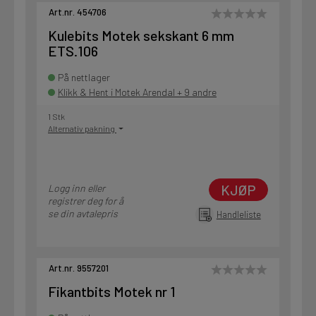
Art.nr. 454706
Kulebits Motek sekskant 6 mm
ETS.106
På nettlager
Klikk & Hent i Motek Arendal + 9 andre
1 Stk
Alternativ pakning
KJØP
Logg inn eller
registrer deg for å
se din avtalepris
Handleliste
Art.nr. 9557201
Fikantbits Motek nr 1