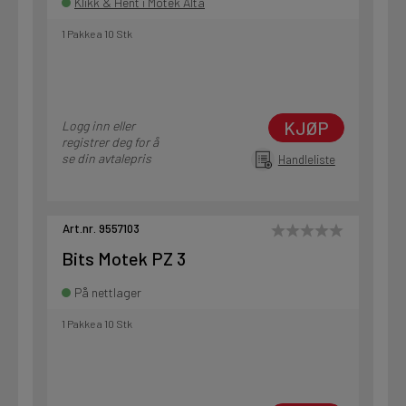
Klikk & Hent i Motek Alta
1 Pakke a 10 Stk
KJØP
Logg inn eller
registrer deg for å
se din avtalepris
Handleliste
Art.nr. 9557103
Bits Motek PZ 3
På nettlager
1 Pakke a 10 Stk