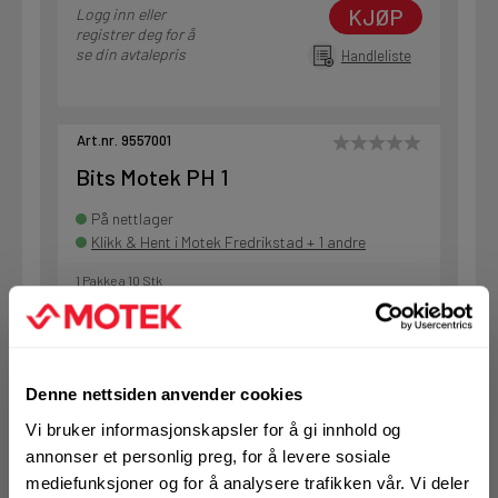
KJØP
Logg inn eller
registrer deg for å
se din avtalepris
Handleliste
Art.nr. 9557001
Bits Motek PH 1
På nettlager
Klikk & Hent i Motek Fredrikstad + 1 andre
1 Pakke a 10 Stk
KJØP
Logg inn eller
Denne nettsiden anvender cookies
registrer deg for å
Vi bruker informasjonskapsler for å gi innhold og
se din avtalepris
Handleliste
annonser et personlig preg, for å levere sosiale
mediefunksjoner og for å analysere trafikken vår. Vi deler