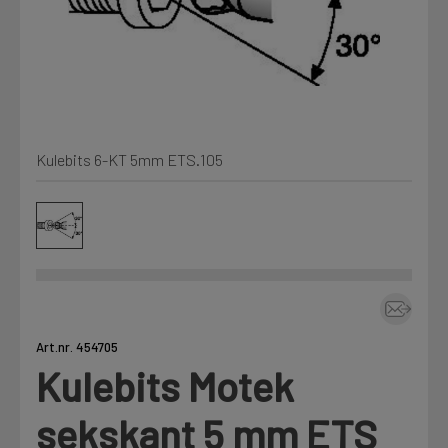
Min Fleet
NYHET
Kjemi, vindsperre og branntetting
Mine henvendelser
Installasjon
Kulebits 6-KT 5mm ETS.105
Annet
Prislister
Firmainformasjon
Tjenester
Prosjekter
Art.nr. 454705
Kulebits Motek
Fag
LOGG UT
sekskant 5 mm ETS