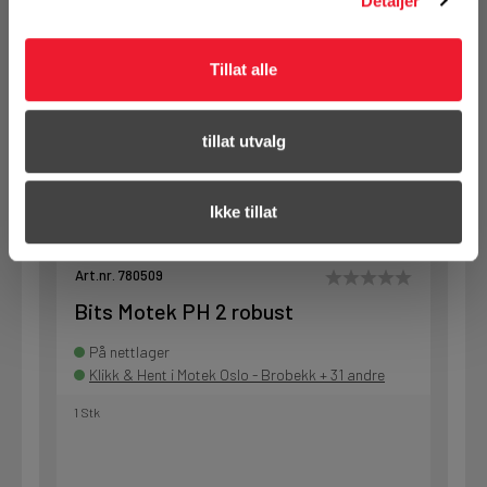
Detaljer
Klikk & Hent i Motek Oslo - Brobekk + 13 andre
1 Pakke a 10 Stk
Tillat alle
tillat utvalg
KJØP
Logg inn eller
registrer deg for å
se din avtalepris
Handleliste
Ikke tillat
Art.nr. 780509
Bits Motek PH 2 robust
På nettlager
Klikk & Hent i Motek Oslo - Brobekk + 31 andre
1 Stk