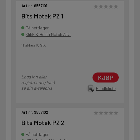
Art.nr. 9557101
Bits Motek PZ 1
På nettlager
Klikk & Hent i Motek Alta
1 Pakke a 10 Stk
KJØP
Logg inn eller
registrer deg for å
se din avtalepris
Handleliste
Art.nr. 9557102
Bits Motek PZ 2
På nettlager