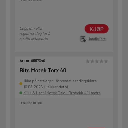
KJØP
Logg inn eller
registrer deg for å
se din avtalepris
Handleliste
Art.nr. 9557340
Bits Motek Torx 40
Ikke på nettlager - forventet sendingsklare
10.08.2026 (usikker dato)
Klikk & Hent i Motek Oslo - Brobekk + 11 andre
1 Pakke a 10 Stk