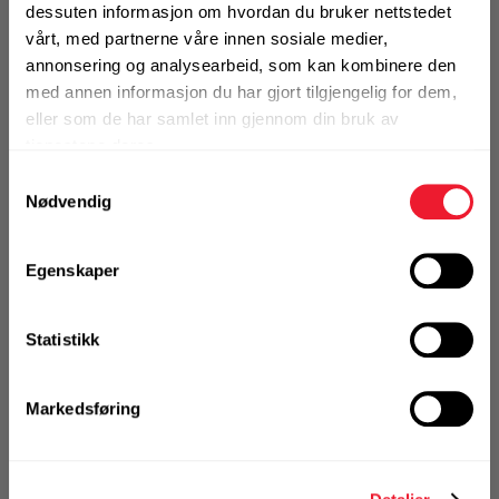
dessuten informasjon om hvordan du bruker nettstedet
Art.nr. 9557002
vårt, med partnerne våre innen sosiale medier,
Bits Motek PH 2
annonsering og analysearbeid, som kan kombinere den
med annen informasjon du har gjort tilgjengelig for dem,
På nettlager
eller som de har samlet inn gjennom din bruk av
Klikk & Hent i Motek Billingstad + 8 andre
tjenestene deres.
1 Pakke a 10 Stk
Samtykkevalg
Nødvendig
Egenskaper
KJØP
Logg inn eller
registrer deg for å
se din avtalepris
Handleliste
Statistikk
Art.nr. 95570022
Markedsføring
Bits PH2 25mm Rillet
På nettlager