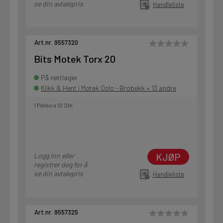
se din avtalepris
Handleliste
Art.nr. 9557320
Bits Motek Torx 20
På nettlager
Klikk & Hent i Motek Oslo - Brobekk + 13 andre
1 Pakke a 10 Stk
KJØP
Logg inn eller
registrer deg for å
se din avtalepris
Handleliste
Art.nr. 9557325