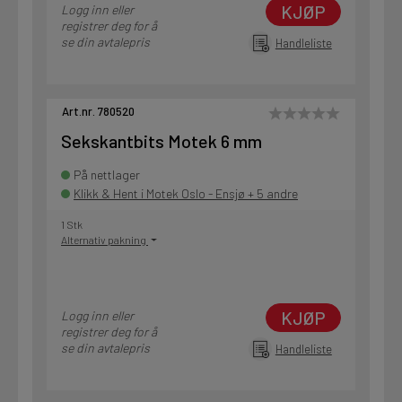
KJØP
Logg inn eller
registrer deg for å
se din avtalepris
Handleliste
Art.nr. 780520
Sekskantbits Motek 6 mm
På nettlager
Klikk & Hent i Motek Oslo - Ensjø + 5 andre
1 Stk
Alternativ pakning
KJØP
Logg inn eller
registrer deg for å
se din avtalepris
Handleliste